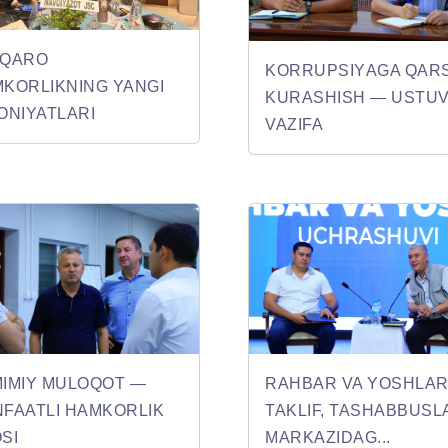
LQARO
KORRUPSIYАGA QARS
KORLIKNING YANGI
KURASHISH — USTU
ONIYATLARI
VAZIFA
IMIY MULOQOT —
RAHBAR VA YОSHLAR
FAATLI HAMKORLIK
TAKLIF, TASHABBUSL
SI
MARKAZIDAG...