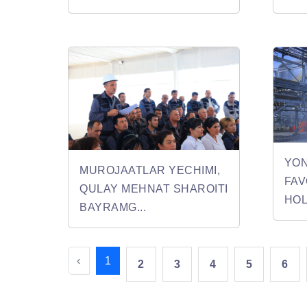
YON
MUROJAATLAR YECHIMI,
FA
QULAY MEHNAT SHAROITI
HOL
BAYRAMG...
‹
1
2
3
4
5
6