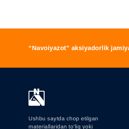
“Navoiyazot” aksiyadorlik jamiy
Ushbu saytda chop etilgan
materiallaridan to‘liq yoki