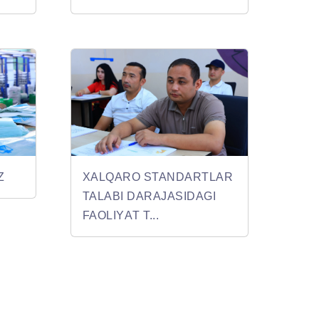
Z
XALQARO STANDARTLAR
TALABI DARAJASIDAGI
FAOLIYАT T...