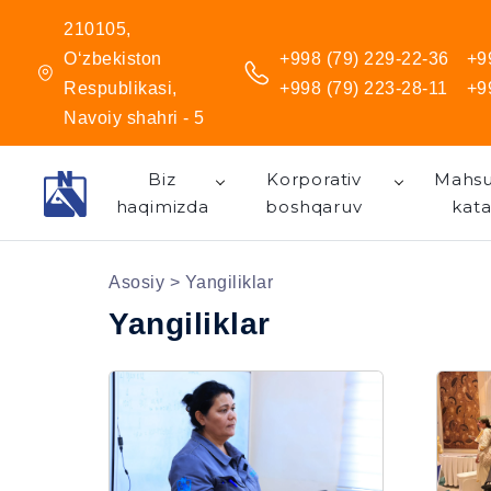
210105,
O‘zbekiston
+998 (79) 229-22-36
+9
Respublikasi,
+998 (79) 223-28-11
+9
Navoiy shahri - 5
Biz
Korporativ
Mahsu
haqimizda
boshqaruv
kata
Asosiy
> Yangiliklar
Yangiliklar