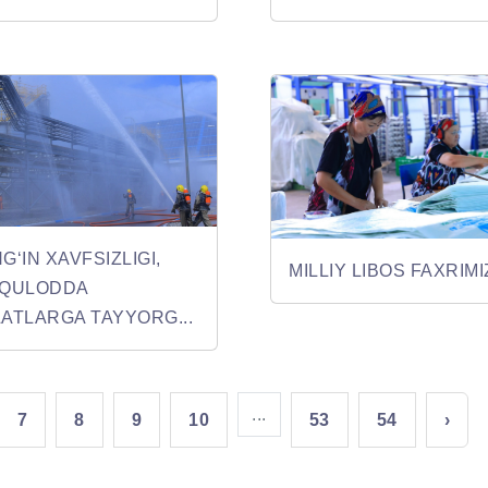
G‘IN XAVFSIZLIGI,
MILLIY LIBOS FAXRIMI
VQULODDA
ATLARGA TAYYORG...
...
7
8
9
10
53
54
›