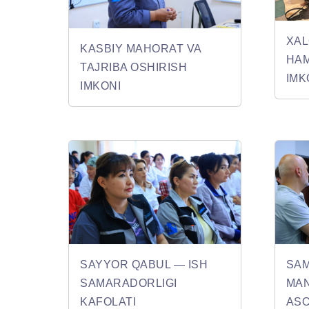
XA
KASBIY MAHORAT VA
HAM
TAJRIBA OSHIRISH
IMK
IMKONI
SAYYOR QАBUL — ISH
SAM
SAMARADORLIGI
MAN
KAFOLATI
ASO