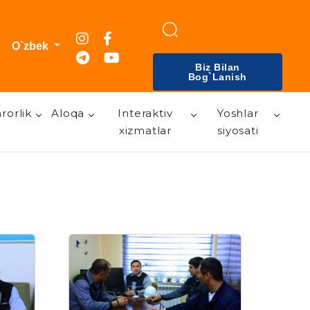
O`zbek
Biz Bilan
Bog`lanish
rorlik
Aloqa
Interaktiv
Yoshlar
xizmatlar
siyosati