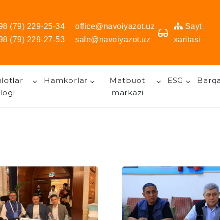
98 (79) 229-25-34
office@navoiyazot.uz
Sayt
98 (79) 229-27-53
sale@navoiyazot.uz
xaritasi
lotlar
Hamkorlar
Matbuot
ESG
Barqa
logi
markazi