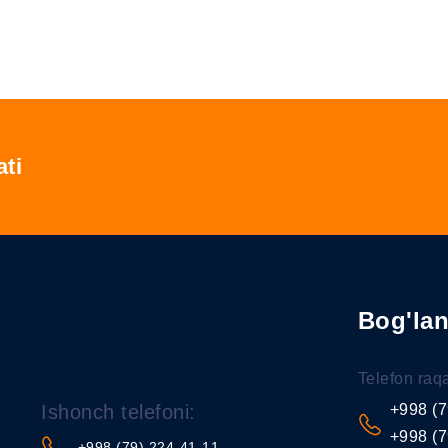
ati
Bog'la
Telefon raq
Ishonch telefoni:
+998 (7
+998 (7
+998 (79) 224-41-11