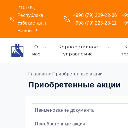
210105,
Республика
+998 (79) 229-22-36
+9
Узбекистан, г.
+998 (79) 223-28-11
+9
Навои - 5
О
Корпоративное
К
нас
управление
пр
Главная
> Приобретенные акции
Приобретенные акции
Наименование​ документа
Приобретенные акции