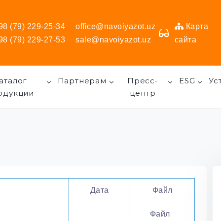
98 (79) 229-25-34
office@navoiyazot.uz
Карта
98 (79) 229-27-53
sale@navoiyazot.uz
сайта
аталог
Партнерам
Пресс-
ESG
Ус
одукции
центр
Дата
Файл
Файл