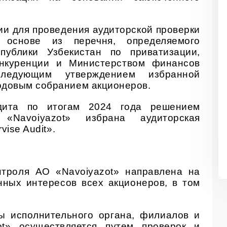
ии для проведения аудиторской проверки
 основе из перечня, определяемого
публики Узбекистан по приватизации,
нкуренции и Министерством финансов
следующим утверждением избранной
одовым собранием акционеров.
дита по итогам 202
4
года решением
«Navoiyazot» избрана аудиторская
rvis
e
Audit
».
нтроля АО «Navoiyazot» направлена на
нных интересов всех акционеров, в том
ы исполнительного органа, филиалов и
ot» осуществляется путем проверок и