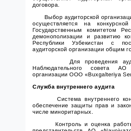
договора.
Выбор аудиторской организац
осуществляется на конкурсной
Государственным комитетом Рес
демонополизации и развитию ко
Республики Узбекистан с по
аудиторской организации общим г
Для проведения ау
Наблюдательного совета
АО 
организации ООО «
Buxgalteriya Se
С
лужба внутреннего аудита
Система внутреннего ко
обеспечение защиты прав и зако
числе миноритарных.
Контроль и оценка работ
представительств АО «Navoiyaz