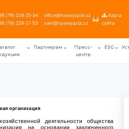
98 (79) 229-25-34
office@navoiyazot.uz
Карта
98 (79) 229-27-53
sale@navoiyazot.uz
сайта
аталог
Партнерам
Пресс-
ESG
Ус
одукции
центр
кая организация
хозяйственной деятельности общества
анизация на основании заключенного