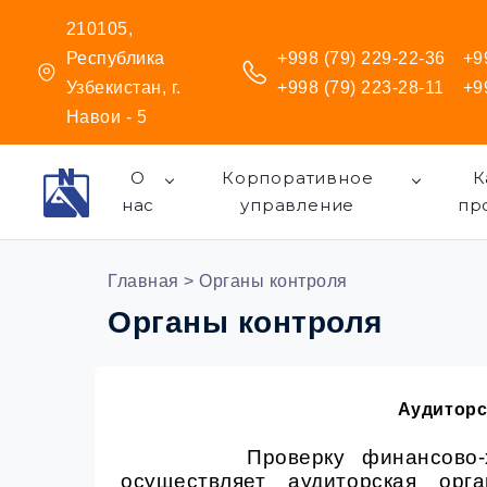
210105,
Республика
+998 (79) 229-22-36
+9
Узбекистан, г.
+998 (79) 223-28-11
+9
Навои - 5
О
Корпоративное
К
нас
управление
пр
Главная
> Органы контроля
Органы контроля
Аудиторс
Проверку финансово-
осуществляет аудиторская орг