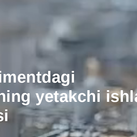
imentdagi
ing yetakchi ishl
si