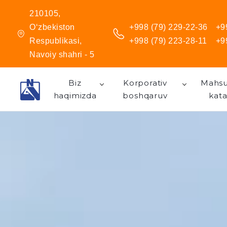
210105,
O‘zbekiston
+998 (79) 229-22-36
+9
Respublikasi,
+998 (79) 223-28-11
+9
Navoiy shahri - 5
Biz
Korporativ
Mahsu
haqimizda
boshqaruv
kata