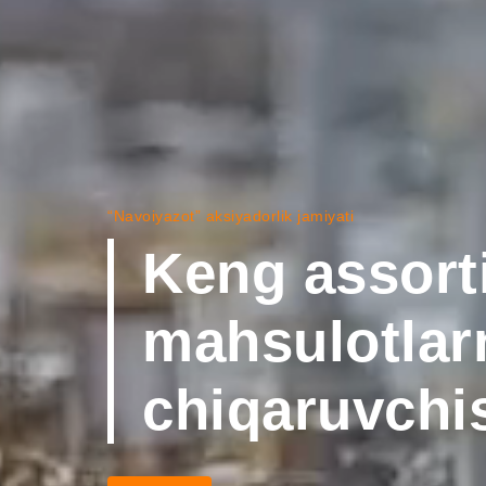
“Navoiyazot” aksiyadorlik jamiyati
Keng assort
mahsulotlarn
chiqaruvchi