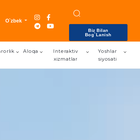
O`zbek
Biz Bilan
Bog`lanish
rorlik
Aloqa
Interaktiv
Yoshlar
xizmatlar
siyosati