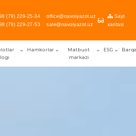
98 (79) 229-25-34
office@navoiyazot.uz
Sayt
98 (79) 229-27-53
sale@navoiyazot.uz
xaritasi
lotlar
Hamkorlar
Matbuot
ESG
Barqa
logi
markazi