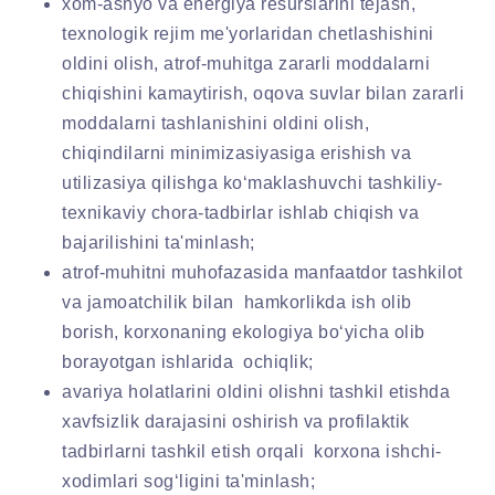
xom-ashyo va energiya resurslarini tejash,
texnologik rejim me'yorlaridan chetlashishini
oldini olish, atrof-muhitga zararli moddalarni
chiqishini kamaytirish, oqova suvlar bilan zararli
moddalarni tashlanishini oldini olish,
chiqindilarni minimizasiyasiga erishish va
utilizasiya qilishga ko‘maklashuvchi tashkiliy-
texnikaviy chora-tadbirlar ishlab chiqish va
bajarilishini ta'minlash;
atrof-muhitni muhofazasida manfaatdor tashkilot
va jamoatchilik bilan hamkorlikda ish olib
borish, korxonaning ekologiya bo‘yicha olib
borayotgan ishlarida ochiqlik;
avariya holatlarini oldini olishni tashkil etishda
xavfsizlik darajasini oshirish va profilaktik
tadbirlarni tashkil etish orqali korxona ishchi-
xodimlari sog‘ligini ta'minlash;