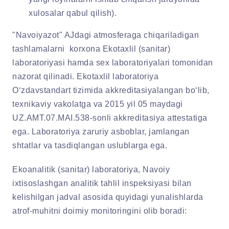
xulosalar qabul qilish).
"Navoiyazot" AJdagi atmosferaga chiqariladigan
tashlamalarni korxona Ekotaxlil (sanitar)
laboratoriyasi hamda sex laboratoriyalari tomonidan
nazorat qilinadi. Ekotaxlil laboratoriya
O‘zdavstandart tizimida akkreditasiyalangan bo‘lib,
texnikaviy vakolatga va 2015 yil 05 maydagi
UZ.AMT.07.MAI.538-sonli akkreditasiya attestatiga
ega. Laboratoriya zaruriy asboblar, jamlangan
shtatlar va tasdiqlangan uslublarga ega.
Ekoanalitik (sanitar) laboratoriya, Navoiy
ixtisoslashgan analitik tahlil inspeksiyasi bilan
kelishilgan jadval asosida quyidagi yunalishlarda
atrof-muhitni doimiy monitoringini olib boradi: