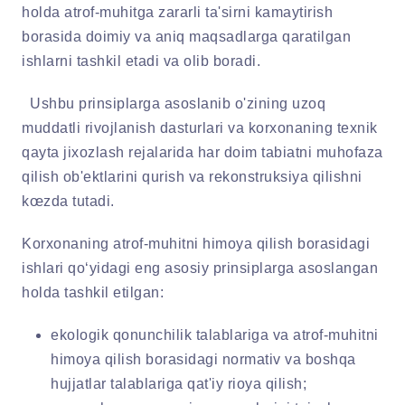
holda atrof-muhitga zararli ta'sirni kamaytirish
borasida doimiy va aniq maqsadlarga qaratilgan
ishlarni tashkil etadi va olib boradi.
Ushbu prinsiplarga asoslanib o'zining uzoq
muddatli rivojlanish dasturlari va korxonaning texnik
qayta jixozlash rejalarida har doim tabiatni muhofaza
qilish ob'ektlarini qurish va rekonstruksiya qilishni
kœzda tutadi.
Korxonaning atrof-muhitni himoya qilish borasidagi
ishlari qo‘yidagi eng asosiy prinsiplarga asoslangan
holda tashkil etilgan:
ekologik qonunchilik talablariga va atrof-muhitni
himoya qilish borasidagi normativ va boshqa
hujjatlar talablariga qat'iy rioya qilish;