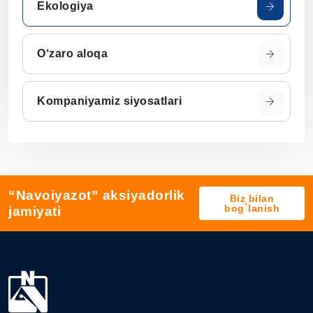
Ekologiya
O‘zaro aloqa
Kompaniyamiz siyosatlari
“Navoiyazot” aksiyadorlik
Biz bilan
bog`lanish
jamiyati