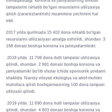
mintaqasidagi korxona va jamiyatlarning simobli
lampalarini ishlatib bo‘lgan resurslarini utilizasiya
qilish (zararsizlantirish) muammosi yechimini hal
etdi.
2017 yilda qurilmada 15 402 dona ishlatib bo‘lgan
resurslarini utilizasiyasi amalga oshirildi, shundan 3
168 donasi boshqa korxona va jamiyatlarnikidir.
2018 yilda 11 708 dona rtutli lampalar utilizasiya
qilindi, shundan 2 981 donasi boshqa korxona va
jamiyatlarniki bo‘lib shular ichida sponsorlik yordami
shaklida Navoiy viloyati ekologiya va atrof-muhitni
muhofaza qilish boshqarmasining 100 dona lampasi
utilizasii qilindi.
2019 yilda 11 690 dona rtutli lampalar utilizasiya
qilindi, shundan 4 803 donasi boshqa korxona va