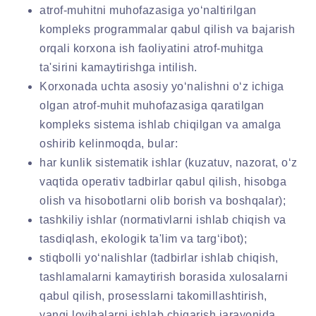
atrof-muhitni muhofazasiga yo‘naltirilgan
kompleks programmalar qabul qilish va bajarish
orqali korxona ish faoliyatini atrof-muhitga
ta'sirini kamaytirishga intilish.
Korxonada uchta asosiy yo‘nalishni o‘z ichiga
olgan atrof-muhit muhofazasiga qaratilgan
kompleks sistema ishlab chiqilgan va amalga
oshirib kelinmoqda, bular:
har kunlik sistematik ishlar (kuzatuv, nazorat, o‘z
vaqtida operativ tadbirlar qabul qilish, hisobga
olish va hisobotlarni olib borish va boshqalar);
tashkiliy ishlar (normativlarni ishlab chiqish va
tasdiqlash, ekologik ta'lim va targ‘ibot);
stiqbolli yo‘nalishlar (tadbirlar ishlab chiqish,
tashlamalarni kamaytirish borasida xulosalarni
qabul qilish, prosesslarni takomillashtirish,
yangi loyihalarni ishlab chiqarish jarayonida