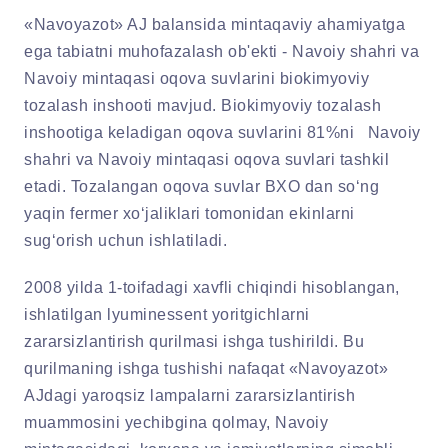
«Navoyazot» AJ balansida mintaqaviy ahamiyatga
ega tabiatni muhofazalash ob'ekti - Navoiy shahri va
Navoiy mintaqasi oqova suvlarini biokimyoviy
tozalash inshooti mavjud. Biokimyoviy tozalash
inshootiga keladigan oqova suvlarini 81%ni Navoiy
shahri va Navoiy mintaqasi oqova suvlari tashkil
etadi. Tozalangan oqova suvlar BXO dan so‘ng
yaqin fermer xo‘jaliklari tomonidan ekinlarni
sug‘orish uchun ishlatiladi.
2008 yilda 1-toifadagi xavfli chiqindi hisoblangan,
ishlatilgan lyuminessent yoritgichlarni
zararsizlantirish qurilmasi ishga tushirildi. Bu
qurilmaning ishga tushishi nafaqat «Navoyazot»
AJdagi yaroqsiz lampalarni zararsizlantirish
muammosini yechibgina qolmay, Navoiy