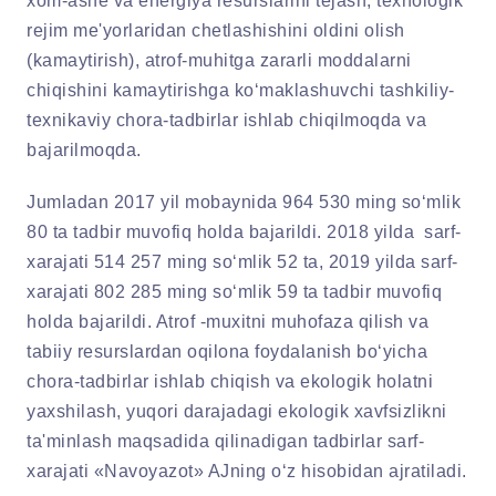
xom-ashe va energiya resurslarini tejash, texnologik
rejim me'yorlaridan chetlashishini oldini olish
(kamaytirish), atrof-muhitga zararli moddalarni
chiqishini kamaytirishga ko‘maklashuvchi tashkiliy-
texnikaviy chora-tadbirlar ishlab chiqilmoqda va
bajarilmoqda.
Jumladan 2017 yil mobaynida 964 530 ming so‘mlik
80 ta tadbir muvofiq holda bajarildi. 2018 yilda sarf-
xarajati 514 257 ming so‘mlik 52 ta, 2019 yilda sarf-
xarajati 802 285 ming so‘mlik 59 ta tadbir muvofiq
holda bajarildi. Atrof -muxitni muhofaza qilish va
tabiiy resurslardan oqilona foydalanish bo‘yicha
chora-tadbirlar ishlab chiqish va ekologik holatni
yaxshilash, yuqori darajadagi ekologik xavfsizlikni
ta'minlash maqsadida qilinadigan tadbirlar sarf-
xarajati «Navoyazot» AJning o‘z hisobidan ajratiladi.