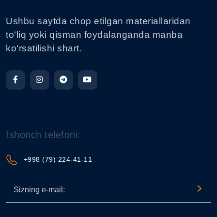
Ushbu saytda chop etilgan materiallaridan
to‘liq yoki qisman foydalanganda manba
ko‘rsatilishi shart.
Ishonch telefoni:
+998 (79) 224-41-11