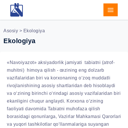
Asosiy
> Ekologiya
Ekologiya
«Navoiyazot» aksiyadorlik jamiyati tabiatni (atrof-
muhitni) himoya qilish - œzining eng dolzarb
vazifalaridan biri va korxonaning o‘zoq muddatli
rivojlanishining asosiy shartlaridan deb hisoblaydi
va o‘zining birinchi o‘rindagi asosiy vazifalaridan biri
ekanligini chuqur anglaydi. Korxona o‘zining
faoliyati davomida Tabiatni muhofaza qilish
borasidagi qonunlarga, Vazirlar Mahkamasi Qarorlari
va yuqori tashkilotlar qo‘llanmalariga suyangan