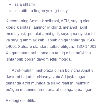
saja shlami
ishlatib bo‘lingan yokilg‘i-moyi
Korxonaning Ammiak selitrasi, AFU, suyuq xlor,
xlorid kislotasi, ammoniy xlorid, metanol, akril
emulsiyasi, poliakrilamid geli, suyuq natriy sianidi
va suyuq ammiak kabi ishlab chiqarishlariga ISO-
14001 Xalqaro standarti tatbiq etilgan. ISO-14001
Xalqaro standartini amalga tatbiq etish bo‘yicha
ishlar olib borish davom ettirilmoqda.
Atrof-muhitni muhofaza qilish bo‘yicha Amaliy
dasturni bajarish «Navoyazot» AJ joylashgan
tumanda atrof muhitga ta'sir ko‘rsatishi mumkin
bo‘lgan muammolarni bartaraf etishga qaratilgan.
Ekologik sertifikat