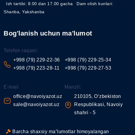
Ish tartibi: 8.00 dan 17.00 gacha
Dam olish kunlari:
Shanba, Yakshanba
Bog'lanish uchun ma'lumot
Telefon raqam:
+998 (79) 229-22-36
+998 (79) 229-25-34
+998 (79) 223-28-11
+998 (79) 229-27-53
E-mail
Manzil:
office@navoiyazot.uz
210105, O‘zbekiston
sale@navoiyazot.uz
Respublikasi, Navoiy
shahri - 5
Barcha shaxsiy ma’lumotlar himoyalangan