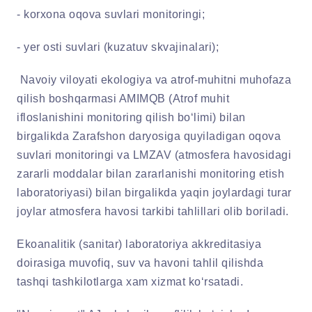
- korxona oqova suvlari monitoringi;
- yer osti suvlari (kuzatuv skvajinalari);
Navoiy viloyati ekologiya va atrof-muhitni muhofaza
qilish boshqarmasi AMIMQB (Atrof muhit
ifloslanishini monitoring qilish bo‘limi) bilan
birgalikda Zarafshon daryosiga quyiladigan oqova
suvlari monitoringi va LMZAV (atmosfera havosidagi
zararli moddalar bilan zararlanishi monitoring etish
laboratoriyasi) bilan birgalikda yaqin joylardagi turar
joylar atmosfera havosi tarkibi tahlillari olib boriladi.
Ekoanalitik (sanitar) laboratoriya akkreditasiya
doirasiga muvofiq, suv va havoni tahlil qilishda
tashqi tashkilotlarga xam xizmat ko‘rsatadi.