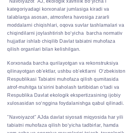
"Navoiyazot" AJ, ekologik xavflilik bo‘yicha I
kategoriyadagi korxonalar jumlasiga kiradi va
talablarga asosan, atmosfera havosiga zararli
moddalarni chiqishlari, oqova suvlar tashlamalari va
chiqindilarni joylashtirish bo‘yicha barcha normativ
hujjatlar ishlab chiqilib Davlat tabiatni muhofaza
qilish organlari bilan kelishilgan.
Korxonada barcha qurilayotgan va rekonstruksiya
qilinayotgan ob'ektlar, ushbu ob'ektlarni O‘zbekiston
Respublikasi Tabiatni muhofaza qilish qumitasida
atrof-muhitga ta'sirini baholash tartibidan o‘tadi va
Respublika Davlat ekologik ekspertizasining ijobiy
xulosasidan so‘nggina foydalanishga qabul qilinadi.
"Navoiyazot" AJda davlat siyosati miqyosida har yili
tabiatni muhofaza qilish bo‘yicha tadbirlar, hamda