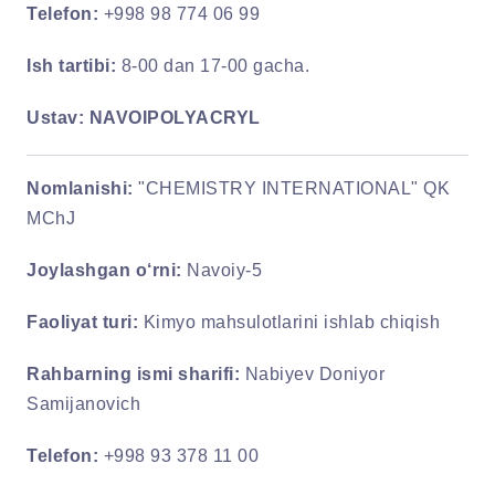
Telefon:
+998 98 774 06 99
Ish tartibi:
8-00 dan 17-00 gacha.
Ustav:
NAVOIPOLYACRYL
Nomlanishi:
"CHEMISTRY INTERNATIONAL" QK
MChJ
Joylashgan o‘rni:
Navoiy-5
Faoliyat turi:
Kimyo mahsulotlarini ishlab chiqish
Rahbarning ismi sharifi:
Nabiyev Doniyor
Samijanovich
Telefon:
+998 93 378 11 00