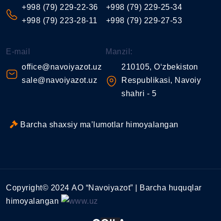
+998 (79) 229-22-36
+998 (79) 229-25-34
+998 (79) 223-28-11
+998 (79) 229-27-53
E-mail
Manzil:
office@navoiyazot.uz
210105, O‘zbekiston
sale@navoiyazot.uz
Respublikasi, Navoiy
shahri - 5
Barcha shaxsiy ma’lumotlar himoyalangan
Copyright© 2024 АО “Navoiyazot” | Barcha huquqlar
himoyalangan