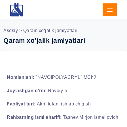
Asosiy
> Qaram xo‘jalik jamiyatlari
Qaram xo‘jalik jamiyatlari
Nomlanishi:
"NAVOIPOLYACRYL" MChJ
Joylashgan o‘rni:
Navoiy-5
Faoliyat turi:
Akril tolani ishlab chiqish
Rahbarning ismi sharifi:
Tashev Mirjon Ismailovich