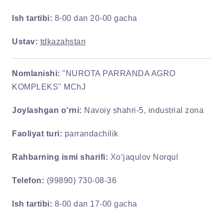
Ish tartibi:
8-00 dan 20-00 gacha
Ustav:
tdkazahstan
Nomlanishi:
"NUROTA PARRANDA AGRO
KOMPLEKS" MChJ
Joylashgan o‘rni:
Navoiy shahri-5, industrial zona
Faoliyat turi:
parrandachilik
Rahbarning ismi sharifi:
Xo‘jaqulov Norqul
Telefon:
(99890) 730-08-36
Ish tartibi:
8-00 dan 17-00 gacha