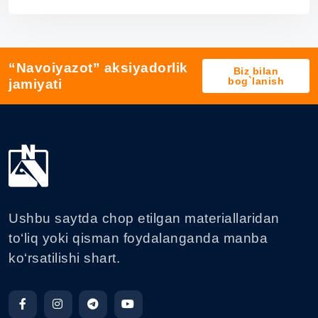
“Navoiyazot” aksiyadorlik
Biz bilan
bog`lanish
jamiyati
Ushbu saytda chop etilgan materiallaridan
to‘liq yoki qisman foydalanganda manba
ko‘rsatilishi shart.