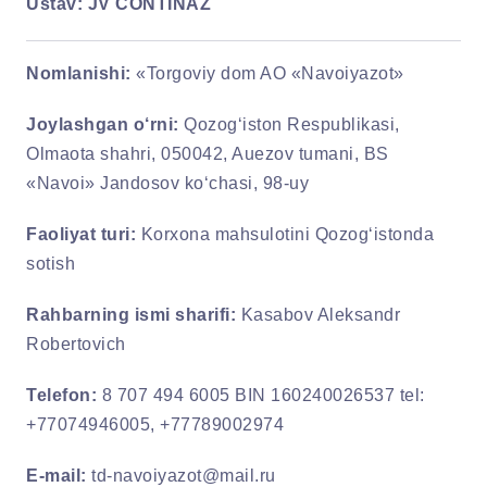
Ustav:
JV CONTINAZ
Nomlanishi:
«Torgoviy dom AO «Navoiyazot»
Joylashgan o‘rni:
Qozog‘iston Respublikasi,
Olmaota shahri, 050042, Auezov tumani, BS
«Navoi» Jandosov ko‘chasi, 98-uy
Faoliyat turi:
Korxona mahsulotini Qozog‘istonda
sotish
Rahbarning ismi sharifi:
Kasabov Aleksandr
Robertovich
Telefon:
8 707 494 6005 BIN 160240026537 tel:
+77074946005, +77789002974
E-mail:
td-navoiyazot@mail.ru