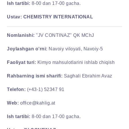
Ish tartibi:
8-00 dan 17-00 gacha.
Ustav:
CHEMISTRY INTERNATIONAL
Nomlanishi:
"JV CONTINAZ" QK MChJ
Joylashgan o‘rni:
Navoiy viloyati, Navoiy-5
Faoliyat turi:
Kimyo mahsulotlarini ishlab chiqish
Rahbarning ismi sharifi:
Saghali Ebrahim Avaz
Telefon:
(+43-1) 52347 91
Web:
office@kahlig.at
Ish tartibi:
8-00 dan 17-00 gacha.