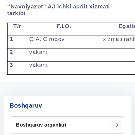
“Navoiyazot” AJ ichki audit xizmati
tarkibi
T/r
F.I.O.
Egall
1
O.A. O‘
ro
q
ov
xizmati rah
2
vakant
3
vakant
Boshqaruv
Boshqaruv organlari