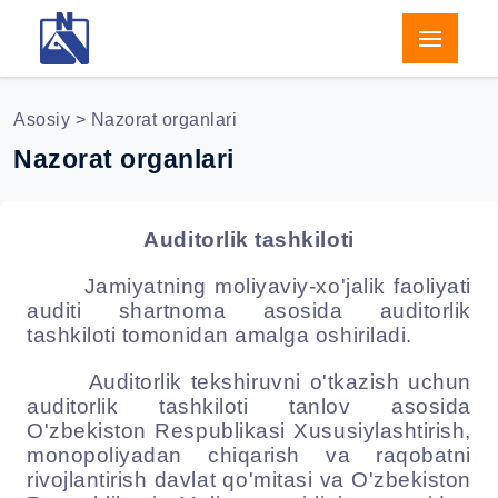
Asosiy
> Nazorat organlari
Nazorat organlari
Auditorlik tashkiloti
Jamiyatning moliyaviy-xo'jalik faoliyati
auditi shartnoma asosida auditorlik
tashkiloti tomonidan amalga oshiriladi.
Auditorlik tekshiruvni o'tkazish uchun
auditorlik tashkiloti tanlov asosida
O'zbekiston Respublikasi Xususiylashtirish,
monopoliyadan chiqarish va raqobatni
rivojlantirish davlat qo'mitasi va O'zbekiston