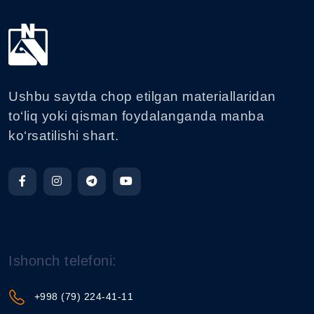
Ushbu saytda chop etilgan materiallaridan
to‘liq yoki qisman foydalanganda manba
ko‘rsatilishi shart.
Ishonch telefoni:
+998 (79) 224-41-11