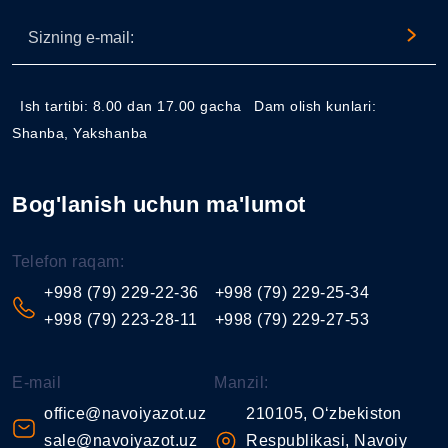
Ish tartibi: 8.00 dan 17.00 gacha
Dam olish kunlari:
Shanba, Yakshanba
Bog'lanish uchun ma'lumot
Telefon raqam:
+998 (79) 229-22-36
+998 (79) 229-25-34
+998 (79) 223-28-11
+998 (79) 229-27-53
E-mail
Manzil:
office@navoiyazot.uz
210105, O‘zbekiston
sale@navoiyazot.uz
Respublikasi, Navoiy