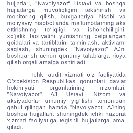
hujjatlari, "Navoiyazot" Ustavi va boshqa
hujjatlarga muvofiqligini tekshirish va
monitoring qilish, buxgalteriya hisobi va
moliyaviy hisobotlarida ma'lumotlarning aks
ettirishning to'liqligi va ishonchliligini,
xo'jalik faoliyatini yuritishning belgilangan
qoidalari va tartiblarini ta'minlash, aktivlarni
saqlash, shuningdek "Navoiyazot" AJni
boshqarish uchun qonuniy talablarga rioya
qilish orqali amalga oshiriladi.
Ichki audit xizmati o'z faoliyatida
O'zbekiston Respublikasi qonunlari, davlat
hokimiyati organlarining nizomlari,
"Navoiyazot" AJ Ustavi, Nizom va
aksiyadorlar umumiy yig'ilishi tomonidan
qabul qilingan hamda "Navoiyazot" AJning
boshqa hujjatlari, shuningdek ichki nazorat
xizmati faoliyatiga tegishli hujjatlarga amal
qiladi.