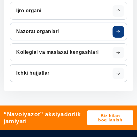
Ijro organi
Nazorat organlari
Kollegial va maslaxat kengashlari
Ichki hujjatlar
“Navoiyazot” aksiyadorlik
Biz bilan
bog`lanish
jamiyati