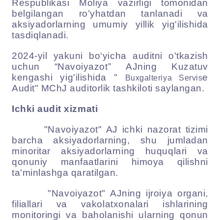
Respublikasi Moliya vazirligi tomonidan
belgilangan ro’yhatdan tanlanadi va
aksiyadorlarning umumiy yillik yig'ilishida
tasdiqlanadi.
20
24-
yil yakuni
bo‘yicha
auditni o'tkazish
uchun
“
Navoiyazot
” AJning Kuzatuv
kengashi
yig'ilishida "
e
Buxgalteriya Servis
Audit
" MChJ auditorlik tashkiloti saylangan.
Ichki audit xizmati
"Navoiyazot" AJ ichki nazorat tizimi
barcha aksiyadorlarning, shu jumladan
minoritar aksiyadorlarning huquqlari va
qonuniy manfaatlarini himoya qilishni
ta'minlashga qaratilgan.
"Navoiyazot" AJning ijroiya organi,
filiallari va vakolatxonalari ishlarining
monitoringi va baholanishi ularning qonun