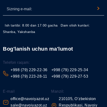
Ish tartibi: 8.00 dan 17.00 gacha
Dam olish kunlari:
Shanba, Yakshanba
Bog'lanish uchun ma'lumot
Telefon raqam:
+998 (79) 229-22-36
+998 (79) 229-25-34
+998 (79) 223-28-11
+998 (79) 229-27-53
E-mail
Manzil:
office@navoiyazot.uz
210105, O‘zbekiston
sale@navoiyazot.uz
Respublikasi, Navoiy