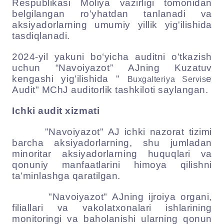
Respublikasi Moliya vazirligi tomonidan
belgilangan ro’yhatdan tanlanadi va
aksiyadorlarning umumiy yillik yig'ilishida
tasdiqlanadi.
20
24-
yil yakuni
bo‘yicha
auditni o'tkazish
uchun
“
Navoiyazot
” AJning Kuzatuv
kengashi
yig'ilishida "
e
Buxgalteriya Servis
Audit
" MChJ auditorlik tashkiloti saylangan.
Ichki audit xizmati
"Navoiyazot" AJ ichki nazorat tizimi
barcha aksiyadorlarning, shu jumladan
minoritar aksiyadorlarning huquqlari va
qonuniy manfaatlarini himoya qilishni
ta'minlashga qaratilgan.
"Navoiyazot" AJning ijroiya organi,
filiallari va vakolatxonalari ishlarining
monitoringi va baholanishi ularning qonun