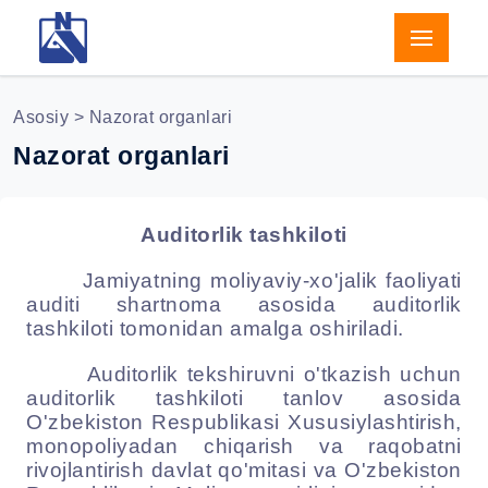
Asosiy
> Nazorat organlari
Nazorat organlari
Auditorlik tashkiloti
Jamiyatning moliyaviy-xo'jalik faoliyati
auditi shartnoma asosida auditorlik
tashkiloti tomonidan amalga oshiriladi.
Auditorlik tekshiruvni o'tkazish uchun
auditorlik tashkiloti tanlov asosida
O'zbekiston Respublikasi Xususiylashtirish,
monopoliyadan chiqarish va raqobatni
rivojlantirish davlat qo'mitasi va O'zbekiston