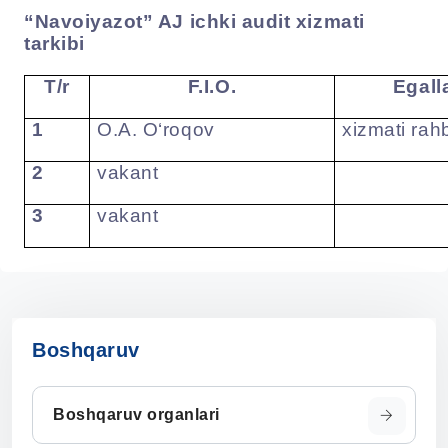
“Navoiyazot” AJ ichki audit xizmati
tarkibi
T/r
F.I.O.
Egall
1
O.A. O‘
ro
q
ov
xizmati rah
2
vakant
3
vakant
Boshqaruv
Boshqaruv organlari