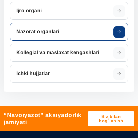
Ijro organi
Nazorat organlari
Kollegial va maslaxat kengashlari
Ichki hujjatlar
“Navoiyazot” aksiyadorlik
Biz bilan
bog`lanish
jamiyati