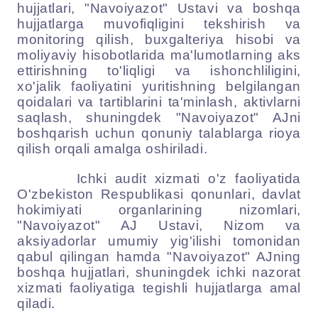
hujjatlari, "Navoiyazot" Ustavi va boshqa
hujjatlarga muvofiqligini tekshirish va
monitoring qilish, buxgalteriya hisobi va
moliyaviy hisobotlarida ma'lumotlarning aks
ettirishning to'liqligi va ishonchliligini,
xo'jalik faoliyatini yuritishning belgilangan
qoidalari va tartiblarini ta'minlash, aktivlarni
saqlash, shuningdek "Navoiyazot" AJni
boshqarish uchun qonuniy talablarga rioya
qilish orqali amalga oshiriladi.
Ichki audit xizmati o'z faoliyatida
O'zbekiston Respublikasi qonunlari, davlat
hokimiyati organlarining nizomlari,
"Navoiyazot" AJ Ustavi, Nizom va
aksiyadorlar umumiy yig'ilishi tomonidan
qabul qilingan hamda "Navoiyazot" AJning
boshqa hujjatlari, shuningdek ichki nazorat
xizmati faoliyatiga tegishli hujjatlarga amal
qiladi.