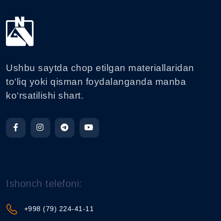
Ushbu saytda chop etilgan materiallaridan
to‘liq yoki qisman foydalanganda manba
ko‘rsatilishi shart.
Ishonch telefoni:
+998 (79) 224-41-11