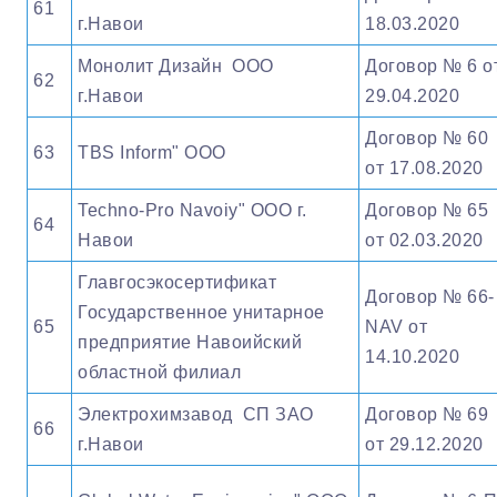
61
г.Навои
18.03.2020
Монолит Дизайн ООО
Договор № 6 о
62
г.Навои
29.04.2020
Договор № 60
63
TBS Inform" OOO
от 17.08.2020
Techno-Pro Navoiy" OOO г.
Договор № 65
64
Навои
от 02.03.2020
Главгосэкосертификат
Договор № 66-
Государственное унитарное
65
NAV от
предприятие Навоийский
14.10.2020
областной филиал
Электрохимзавод СП ЗАО
Договор № 69
66
г.Навои
от 29.12.2020