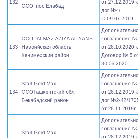
132
от 27.12.2019 к
ООО пос.Елабад
дог №4/
С-09.07.2019
Дополнительн
ООО "ALMAZ AZIYA ALIYANS"
соглашение №
133
Навоийская область
от 28.10.2020 к
Кенимехский район
Договор № 5 о
30.06.2020
Дополнительн
Start Gold Max
соглашение №
134
ОООТашкентский обл,
от 28.12.2019 к
Бекабадский район
дог №2-42/170
от 28.11.2019г
Дополнительн
соглашение №
Start Gold Max
от 28.12.2019 к