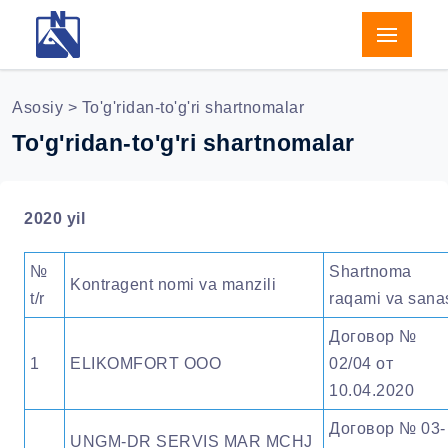
Asosiy
> To'g'ridan-to'g'ri shartnomalar
To'g'ridan-to'g'ri shartnomalar
2020 yil
№
Shartnoma
Kontragent nomi va manzili
t/r
raqami va sana
Договор №
1
ELIKOMFORT ООО
02/04 от
10.04.2020
Договор № 03-
UNGM-DR SERVIS MAR MCHJ