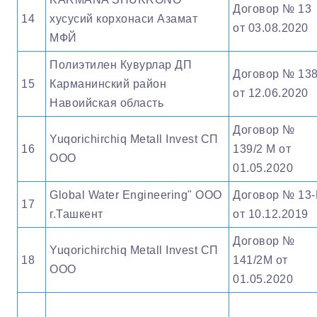
Договор № 13
14
хусусий корхонаси Азамат
от 03.08.2020
МФЙ
Полиэтилен Кувурлар ДП
Договор № 13
15
Карманинский район
от 12.06.2020
Навоийская область
Договор №
Yuqorichirchiq Metall Invest СП
16
139/2 М от
ООО
01.05.2020
Global Water Engineering" OOO
Договор № 13
17
г.Ташкент
от 10.12.2019
Договор №
Yuqorichirchiq Metall Invest СП
18
141/2М от
ООО
01.05.2020