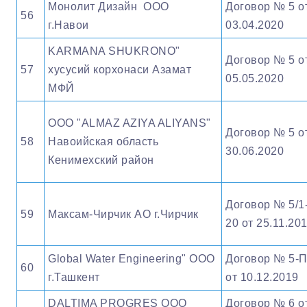
Монолит Дизайн ООО
Договор № 5 о
56
г.Навои
03.04.2020
KARMANA SHUKRONO"
Договор № 5 о
57
хусусий корхонаси Азамат
05.05.2020
МФЙ
ООО "ALMAZ AZIYA ALIYANS"
Договор № 5 о
58
Навоийская область
30.06.2020
Кенимехский район
Договор № 5/1
59
Максам-Чирчик АО г.Чирчик
20 от 25.11.20
Global Water Engineering" OOO
Договор № 5-
60
г.Ташкент
от 10.12.2019
DALTIMA PROGRES OOO
Договор № 6 о