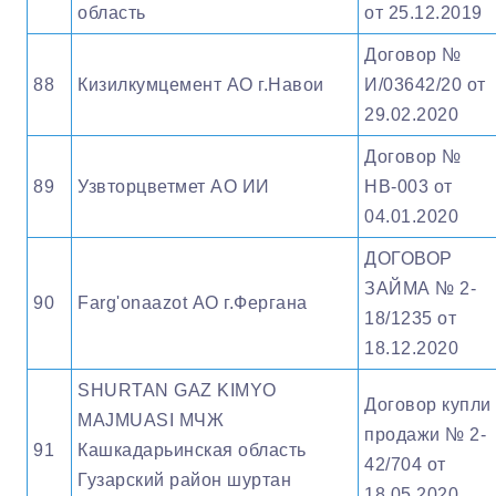
область
от 25.12.2019
Договор №
88
Кизилкумцемент АО г.Навои
И/03642/20 от
29.02.2020
Договор №
89
Узвторцветмет АО ИИ
НВ-003 от
04.01.2020
ДОГОВОР
ЗАЙМА № 2-
90
Farg'onaazot АО г.Фергана
18/1235 от
18.12.2020
SHURTAN GAZ KIMYO
Договор купли 
MAJMUASI МЧЖ
продажи № 2-
91
Кашкадарьинская область
42/704 от
Гузарский район шуртан
18.05.2020