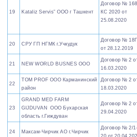
Договор № 16
19
Kataliz Servis" OOO г Ташкент
КС 2020 от
25.08.2020
Договор № 18
20
СРУ ГП НГМК г.Учкудук
от 28.12.2019
Договор № 2 о
21
NEW WORLD BUSNES ООО
16.03.2020
TOM PROF ООО Карманинский
Договор № 2 о
22
район
18.03.2020
GRAND MED FARM
Договор № 2 о
23
GIJDUVAN OOO Бухарская
29.04.2020
область г.Гиждуван
Договор № 2/1
24
Максам-Чирчик АО г.Чирчик
20 от 20.04.20