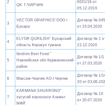
2
0031/19 от
QK Г.ЧИРЧИК
05.12.2019
VECTOR GRAPHICS"OOO г
Договор № 04
3
Бухара
от 23.04.2020
ELYOR QURILISH" Бухарский
Договор № 1 о
4
область Коракул тумани
22.12.2020
Ibrohim Best Food "
Договор № 1/1
5
Навоийская обл Карманинский
от 27.03.2020
район
Договор № 1/1
6
Максам-Чирчик АО г.Чирчик
20 от 03.06.20
KARMANA SHUKRONO"
Договор № 10
7
хусусий корхонаси Азамат
от 20.07.2020
МФЙ