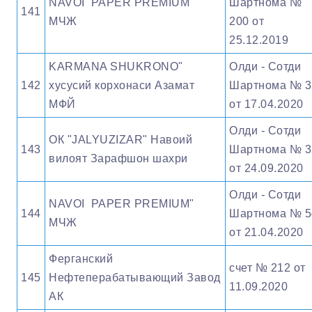
NAVOI PAPER PREMIUM"
Шартнома №
141
МЧЖ
200 от
25.12.2019
KARMANA SHUKRONO"
Олди - Сотди
142
хусусий корхонаси Азамат
Шартнома № 3
МФЙ
от 17.04.2020
Олди - Сотди
ОК "JALYUZIZAR" Навоий
143
Шартнома № 3
вилоят Зарафшон шахри
от 24.09.2020
Олди - Сотди
NAVOI PAPER PREMIUM"
144
Шартнома № 5
МЧЖ
от 21.04.2020
Ферганский
счет № 212 от
145
Нефтеперабатывающий Завод
11.09.2020
АК