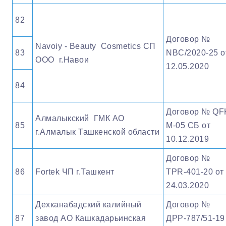
82
Договор №
Navoiy - Beauty Cosmetics СП
83
NBC/2020-25 о
ООО г.Навои
12.05.2020
84
Договор № QF
Алмалыкский ГМК АО
85
М-05 СБ от
г.Алмалык Ташкенской области
10.12.2019
Договор №
86
Fortek ЧП г.Ташкент
TPR-401-20 от
24.03.2020
Дехканабадский калийный
Договор №
87
завод АО Кашкадарьинская
ДРР-787/51-19