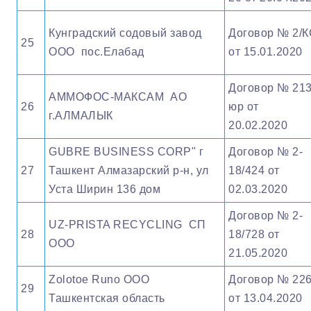
Кунградский содовый завод
Договор № 2/К
25
ООО пос.Елабад
от 15.01.2020
Договор № 21
АММОФОС-МАКСАМ АО
26
юр от
г.АЛМАЛЫК
20.02.2020
GUBRE BUSINESS CORP" г
Договор № 2-
27
Ташкент Алмазарский р-н, ул
18/424 от
Уста Ширин 136 дом
02.03.2020
Договор № 2-
UZ-PRISTA RECYCLING СП
28
18/728 от
ООО
21.05.2020
Zolotoe Runo ООО
Договор № 22
29
Ташкентская область
от 13.04.2020