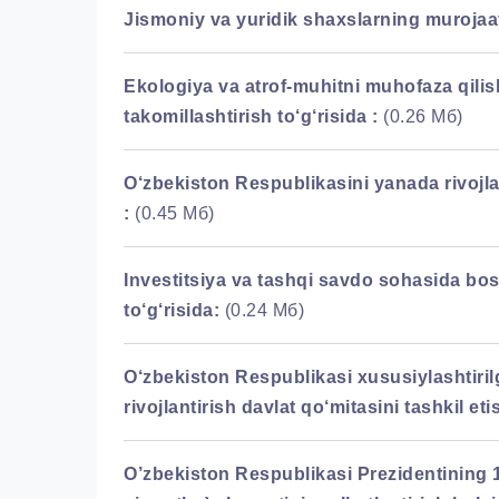
Jismoniy va yuridik shaxslarning murojaatla
Ekologiya va atrof-muhitni muhofaza qilis
takomillashtirish to‘g‘risida :
(0.26 Мб)
O‘zbekiston Respublikasini yanada rivojlan
:
(0.45 Мб)
Investitsiya va tashqi savdo sohasida bosh
to‘g‘risida:
(0.24 Мб)
O‘zbekiston Respublikasi xususiylashtiri
rivojlantirish davlat qo‘mitasini tashkil etis
O’zbekiston Respublikasi Prezidentining 19