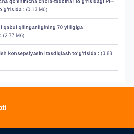
icha qo’shimcha chora-tadbirlar to’g’risidagi PF-
’g’risida :
(0.13 Мб)
qabul qilinganligining 70 yilligiga
:
(2.77 Мб)
rish konsepsiyasini tasdiqlash to‘g‘risida :
(3.88
ati