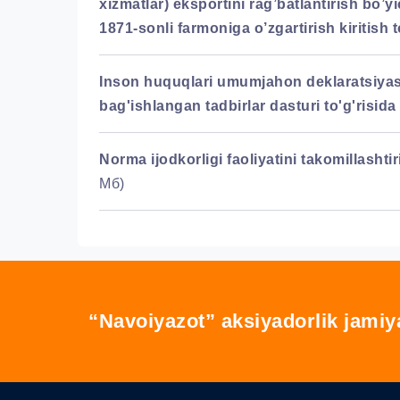
xizmatlar) eksportini rag’batlantirish bo’y
1871-sonli farmoniga o’zgartirish kiritish to
Inson huquqlari umumjahon deklaratsiyasi 
bag'ishlangan tadbirlar dasturi to'g'risida 
Norma ijodkorligi faoliyatini takomillashti
Мб)
“Navoiyazot” aksiyadorlik jamiy