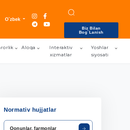
O`zbek
Biz Bilan
Bog`lanish
rorlik
Aloqa
Interaktiv
Yoshlar
xizmatlar
siyosati
Normativ hujjatlar
Qonunlar, farmonlar