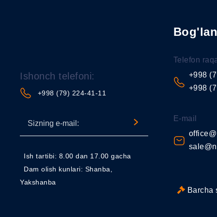
Bog'la
Telefon raq
Ishonch telefoni:
+998 (7
+998 (7
+998 (79) 224-41-11
E-mail
office@
sale@n
Ish tartibi: 8.00 dan 17.00 gacha
Dam olish kunlari: Shanba,
Yakshanba
Barcha 