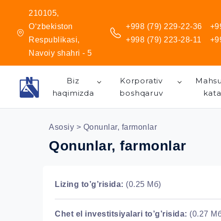
210105,
O‘zbekiston
+998 (79) 229-22-36
+9
Respublikasi,
+998 (79) 223-28-11
+9
Navoiy shahri - 5
Biz
Korporativ
Mahsu
haqimizda
boshqaruv
kata
Asosiy
> Qonunlar, farmonlar
Qonunlar, farmonlar
Lizing to’g’risida:
(0.25 Мб)
Chet el investitsiyalari to’g’risida:
(0.27 Мб