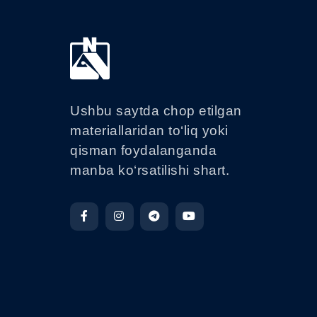
Ushbu saytda chop etilgan
materiallaridan to‘liq yoki
qisman foydalanganda
manba ko‘rsatilishi shart.