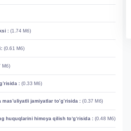
si :
(1.74 Мб)
:
(0.61 Мб)
7 Мб)
’risida :
(0.33 Мб)
s’uliyatli jamiyatlar to’g’risida :
(0.37 Мб)
g huquqlarini himoya qilish to‘g‘risida :
(0.48 Мб)