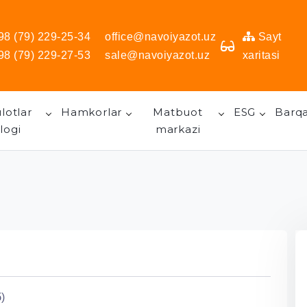
98 (79) 229-25-34
office@navoiyazot.uz
Sayt
98 (79) 229-27-53
sale@navoiyazot.uz
xaritasi
lotlar
Hamkorlar
Matbuot
ESG
Barqa
logi
markazi
)