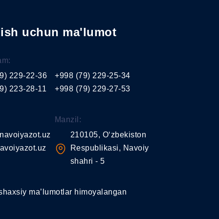
nish uchun ma'lumot
am:
9) 229-22-36
+998 (79) 229-25-34
9) 223-28-11
+998 (79) 229-27-53
Manzil:
navoiyazot.uz
210105, O‘zbekiston
avoiyazot.uz
Respublikasi, Navoiy
shahri - 5
shaxsiy ma’lumotlar himoyalangan