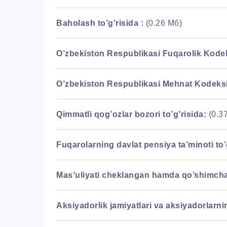
Baholash to’g’risida :
(0.26 Мб)
O’zbekiston Respublikasi Fuqarolik Kodek
O’zbekiston Respublikasi Mehnat Kodeksi
Qimmatli qog’ozlar bozori to’g’risida:
(0.3
Fuqarolarning davlat pensiya ta’minoti to’g
Mas’uliyati cheklangan hamda qo’shimcha ma
Aksiyadorlik jamiyatlari va aksiyadorlarnin