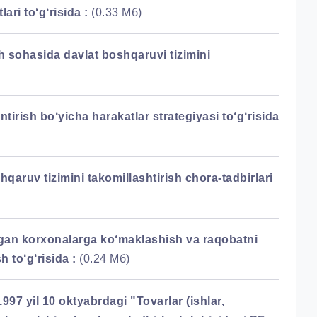
ri to‘g‘risida :
(0.33 Мб)
h sohasida davlat boshqaruvi tizimini
tirish bo‘yicha harakatlar strategiyasi to‘g‘risida
qaruv tizimini takomillashtirish chora-tadbirlari
lgan korxonalarga ko‘maklashish va raqobatni
h to‘g‘risida :
(0.24 Мб)
97 yil 10 oktyabrdagi "Tovarlar (ishlar,