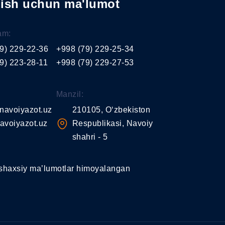
nish uchun ma'lumot
am:
9) 229-22-36
+998 (79) 229-25-34
9) 223-28-11
+998 (79) 229-27-53
Manzil:
navoiyazot.uz
210105, O‘zbekiston
avoiyazot.uz
Respublikasi, Navoiy
shahri - 5
shaxsiy ma’lumotlar himoyalangan