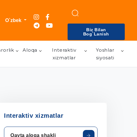
O`zbek
Biz Bilan
Bog`lanish
rorlik
Aloqa
Interaktiv
Yoshlar
xizmatlar
siyosati
Interaktiv xizmatlar
Qayta aloqa shakli