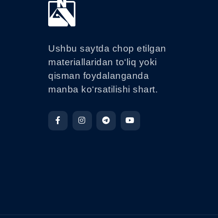
Ushbu saytda chop etilgan
materiallaridan to‘liq yoki
qisman foydalanganda
manba ko‘rsatilishi shart.