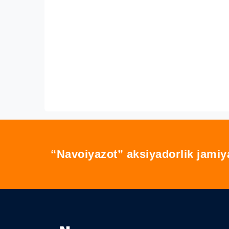
“Navoiyazot” aksiyadorlik jamiy