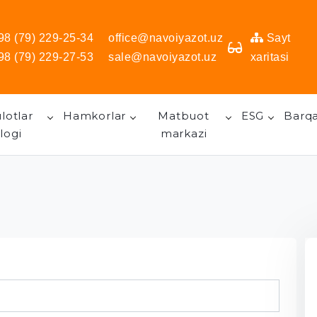
98 (79) 229-25-34
office@navoiyazot.uz
Sayt
98 (79) 229-27-53
sale@navoiyazot.uz
xaritasi
lotlar
Hamkorlar
Matbuot
ESG
Barqa
logi
markazi