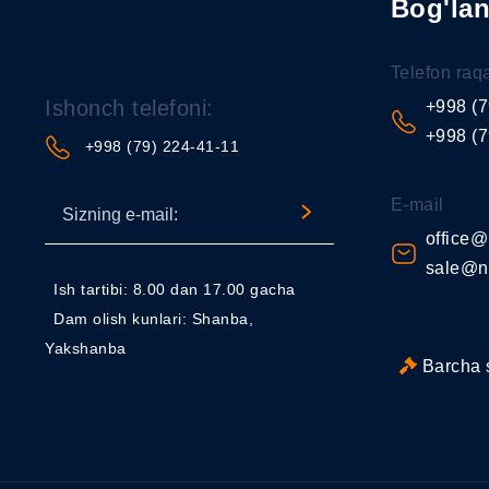
Bog'la
Telefon raq
Ishonch telefoni:
+998 (7
+998 (7
+998 (79) 224-41-11
E-mail
office@
sale@n
Ish tartibi: 8.00 dan 17.00 gacha
Dam olish kunlari: Shanba,
Yakshanba
Barcha 