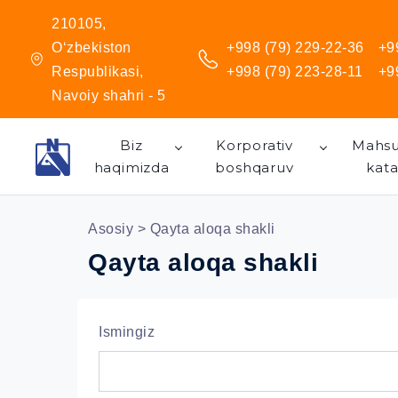
210105,
O‘zbekiston
+998 (79) 229-22-36
+9
Respublikasi,
+998 (79) 223-28-11
+9
Navoiy shahri - 5
Biz
Korporativ
Mahsu
haqimizda
boshqaruv
kata
Asosiy
> Qayta aloqa shakli
Qayta aloqa shakli
Ismingiz