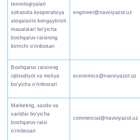
texnologiyalari
sohasida kooperatsiya
engineer@navoiyazot.uz
aloqalarini kengaytirish
masalalari bo'yicha
boshqaruv raisining
birinchi o'rinbosari
Boshqaruv raisining
iqtisodiyot va moliya
economics@navoiyazot.uz
bo'yicha o'rinbosari
Marketing, savdo va
xaridlar bo'yicha
commercial@navoiyazot.uz
boshqaruv raisi
o'rinbosari