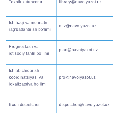
Texnik kutubxona
library@navoiyazot.uz
Ish haqi va mehnatni
otiz@navoiyazot.uz
rag'batlantirish bo'limi
Prognozlash va
plan@navoiyazot.uz
iqtisodiy tahlil bo’limi
Ishlab chiqarish
koordinatsiyasi va
pro@navoiyazot.uz
lokalizatsiya bo’limi
Bosh dispetcher
dispetcher@navoiyazot.uz