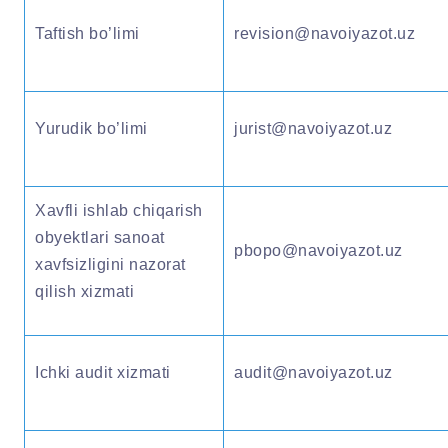
Taftish bo’limi
revision@navoiyazot.uz
Yurudik bo’limi
jurist@navoiyazot.uz
Xavfli ishlab chiqarish
obyektlari sanoat
pbopo@navoiyazot.uz
xavfsizligini nazorat
qilish xizmati
Ichki audit xizmati
audit@navoiyazot.uz