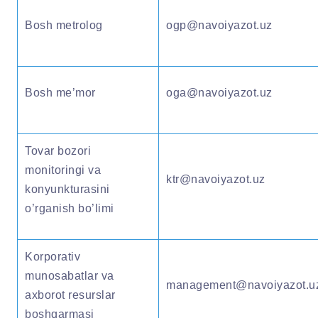
Bosh metrolog
ogp@navoiyazot.uz
Bosh me’mor
oga@navoiyazot.uz
Tovar bozori
monitoringi va
ktr@navoiyazot.uz
konyunkturasini
o’rganish bo’limi
Korporativ
munosabatlar va
management@navoiyazot.u
axborot resurslar
boshqarmasi