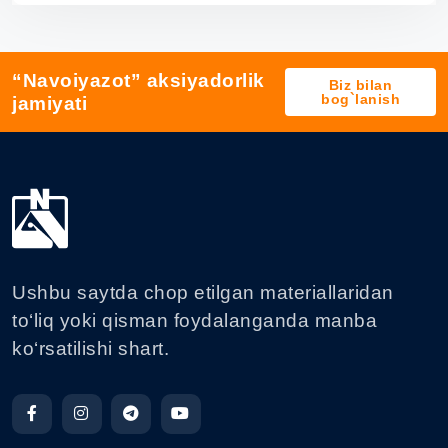
“Navoiyazot” aksiyadorlik
Biz bilan
bog`lanish
jamiyati
Ushbu saytda chop etilgan materiallaridan
to‘liq yoki qisman foydalanganda manba
ko‘rsatilishi shart.