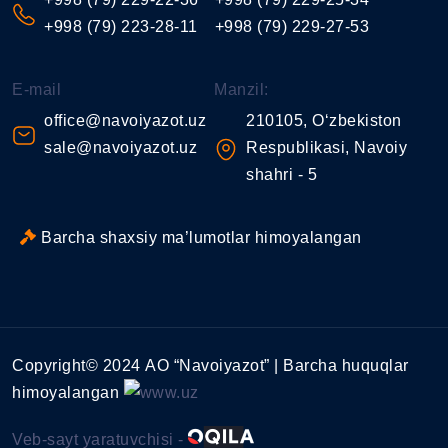
+998 (79) 223-28-11
+998 (79) 229-27-53
E-mail
Manzil:
office@navoiyazot.uz
210105, O‘zbekiston
sale@navoiyazot.uz
Respublikasi, Navoiy
shahri - 5
Barcha shaxsiy ma’lumotlar himoyalangan
Copyright© 2024 АО “Navoiyazot” | Barcha huquqlar
himoyalangan
Veb-sayt yaratuvchisi -