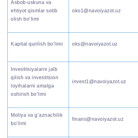
Asbob-uskuna va
ehtiyot qismlar sotib
oko1@navoiyazot.uz
olish bo’limi
Kapital qurilish bo’limi
oks@navoiyazot.uz
Investitsiyalarni jalb
qilish va investitsion
invest1@navoiyazot.uz
loyihalarni amalga
oshirish bo’limi
Moliya va g’aznachilik
finans@navoiyazot.uz
bo’limi