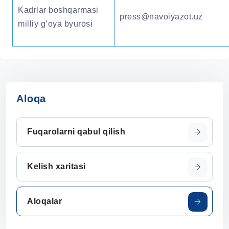
Kadrlar boshqarmasi
press@navoiyazot.uz
milliy g’oya byurosi
Aloqa
Fuqarolarni qabul qilish
Kelish xaritasi
Aloqalar