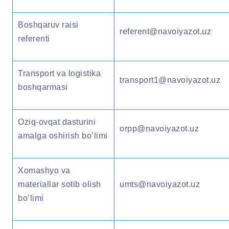
Boshqaruv raisi
referent@navoiyazot.uz
referenti
Transport va logistika
transport1@navoiyazot.uz
boshqarmasi
Oziq-ovqat dasturini
orpp@navoiyazot.uz
amalga oshirish bo’limi
Xomashyo va
materiallar sotib olish
umts@navoiyazot.uz
bo’limi