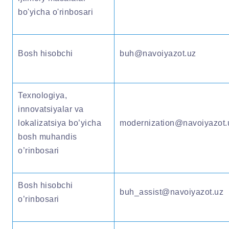
bo'yicha o'rinbosari
Bosh hisobchi
buh@navoiyazot.uz
Texnologiya,
innovatsiyalar va
lokalizatsiya bo’yicha
modernization@navoiyazot.
bosh muhandis
o’rinbosari
Bosh hisobchi
buh_assist@navoiyazot.uz
o’rinbosari