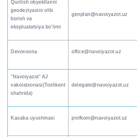
Qurilish obyektlarini
geodeziyasini olib
genplan@navoiyazot.uz
borish va
ekspluatatsiya bo’limi
Devonxona
office@navoiyazot.uz
"Navoiyazot" AJ
vakolatxonasi(Toshkent
delegate@navoiyazot.uz
shahrida)
Kasaba uyushmasi
profkom@navoiyazot.uz