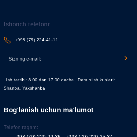
Ishonch telefoni:
+998 (79) 224-41-11
Ish tartibi: 8.00 dan 17.00 gacha
Dam olish kunlari:
Shanba, Yakshanba
Bog'lanish uchun ma'lumot
Telefon raqam:
+998 (79) 229-22-36
+998 (79) 229-25-34