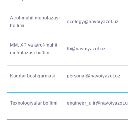
Atrof-muhit muhofazasi
ecology@navoiyazot.uz
bo’limi
MM, XT va atrof-muhit
tb@navoiyazot.uz
muhofazasi bo’limi
Kadrlar boshqarmasi
personal@navoiyazot.uz
Texnologiyalar bo’limi
engineer_uitr@navoiyazot.u