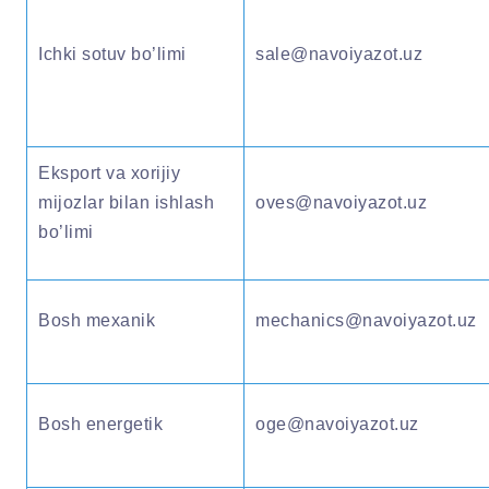
Ichki sotuv bo’limi
sale@navoiyazot.uz
Eksport va xorijiy
mijozlar bilan ishlash
oves@navoiyazot.uz
bo’limi
Bosh mexanik
mechanics@navoiyazot.uz
Bosh energetik
oge@navoiyazot.uz