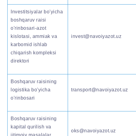
Investitsiyalar bo'yicha
boshqaruv raisi
o'rinbosari-azot
kislotasi, ammiak va
invest@navoiyazot.uz
karbomid ishlab
chiqarish kompleksi
direktori
Boshqaruv raisining
logistika bo'yicha
transport@navoiyazot.uz
o'rinbosari
Boshqaruv raisining
kapital qurilish va
oks@navoiyazot.uz
ijtimoiy masalalar