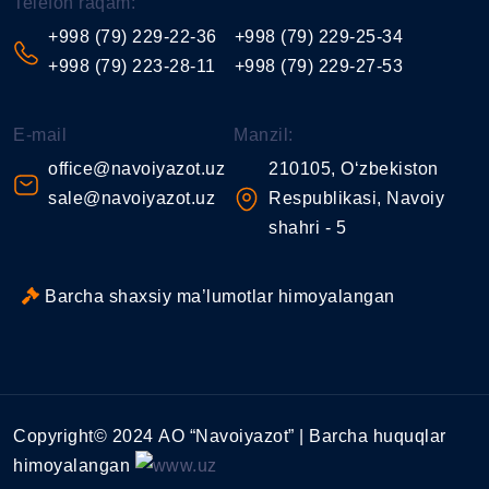
Telefon raqam:
+998 (79) 229-22-36
+998 (79) 229-25-34
+998 (79) 223-28-11
+998 (79) 229-27-53
E-mail
Manzil:
office@navoiyazot.uz
210105, O‘zbekiston
sale@navoiyazot.uz
Respublikasi, Navoiy
shahri - 5
Barcha shaxsiy ma’lumotlar himoyalangan
Copyright© 2024 АО “Navoiyazot” | Barcha huquqlar
himoyalangan