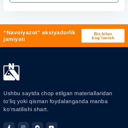
“Navoiyazot” aksiyadorlik
Biz bilan
bog`lanish
jamiyati
Ushbu saytda chop etilgan materiallaridan
to‘liq yoki qisman foydalanganda manba
ko‘rsatilishi shart.