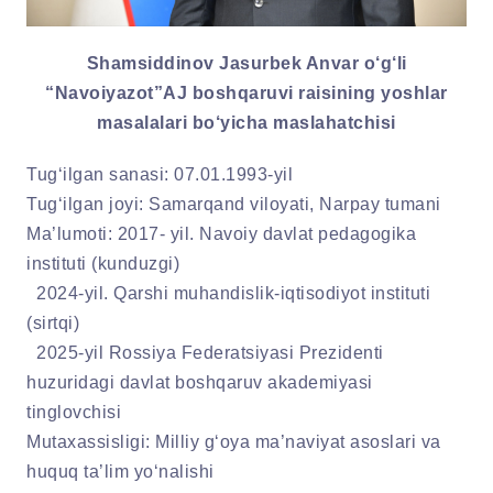
Shamsiddinov Jasurbek Anvar o‘g‘li
“Navoiyazot”AJ boshqaruvi raisining yoshlar
masalalari bo‘yicha maslahatchisi
Tug‘ilgan sanasi: 07.01.1993-yil
Tug‘ilgan joyi: Samarqand viloyati, Narpay tumani
Ma’lumoti: 2017- yil. Navoiy davlat pedagogika
instituti (kunduzgi)
2024-yil. Qarshi muhandislik-iqtisodiyot instituti
(sirtqi)
2025-yil Rossiya Federatsiyasi Prezidenti
huzuridagi davlat boshqaruv akademiyasi
tinglovchisi
Mutaxassisligi: Milliy g‘oya ma’naviyat asoslari va
huquq ta’lim yo‘nalishi