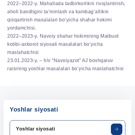
2022–2022-y. Mahallada tadbirkorlikni rivojlantirish,
aholi bandligini ta’minlash va kambag’allikni
qisqartirish masalalari bo‘yicha shahar hokimi
yordamchisi.
2022–2023-y. Navoiy shahar hokimining Matbuot
kotibi-axborot siyosati masalalari bo‘yicha
maslahatchisi
23.01.2023-y. – h/v “Navoiyazot” AJ boshqaruv
raisining yoshlar masalalari bo‘yicha maslahatchisi
Yoshlar siyosati
Yoshlar siyosati