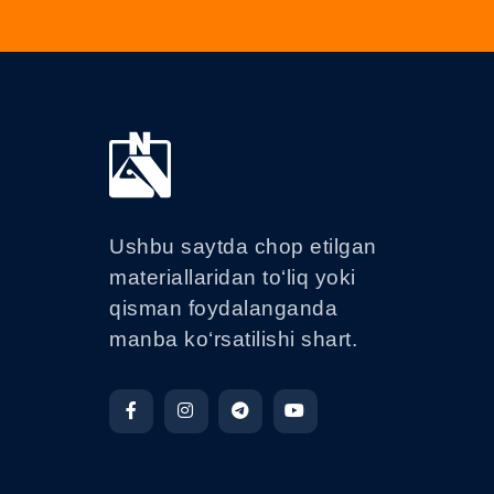
Ushbu saytda chop etilgan
materiallaridan to‘liq yoki
qisman foydalanganda
manba ko‘rsatilishi shart.