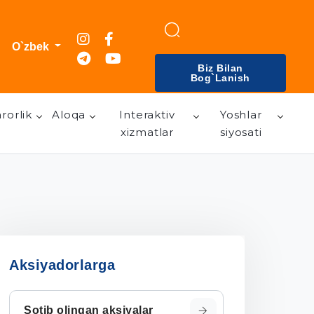
O`zbek
Biz Bilan
Bog`lanish
rorlik
Aloqa
Interaktiv
Yoshlar
xizmatlar
siyosati
Aksiyadorlarga
Sotib olingan aksiyalar