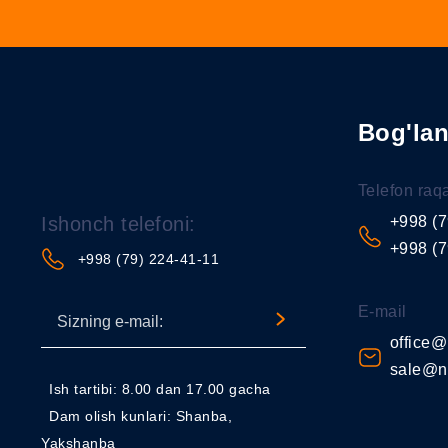
Bog'la
Telefon raq
Ishonch telefoni:
+998 (7
+998 (7
+998 (79) 224-41-11
E-mail
office@
sale@n
Ish tartibi: 8.00 dan 17.00 gacha
Dam olish kunlari: Shanba,
Yakshanba