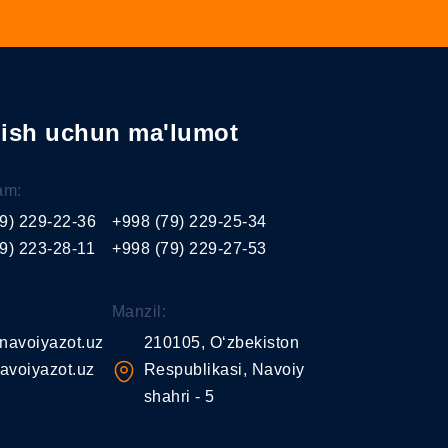
nish uchun ma'lumot
am:
9) 229-22-36
+998 (79) 229-25-34
9) 223-28-11
+998 (79) 229-27-53
Manzil:
navoiyazot.uz
210105, O‘zbekiston
avoiyazot.uz
Respublikasi, Navoiy
shahri - 5