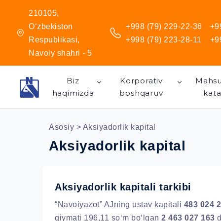
210105,
O‘zbekiston
+998 (79) 229-22-36
+9
Respublikasi,
+998 (79) 223-28-11
+9
Navoiy shahri - 5
Biz
Korporativ
Mahsu
haqimizda
boshqaruv
kata
Asosiy
> Aksiyadorlik kapital
Aksiyadorlik kapital
Aksiyadorlik kapitali tarkibi
“Navoiyazot” AJning ustav kapitali
483 024 2
qiymati 196,11 so‘m bo‘lgan
2 463 027 163
d