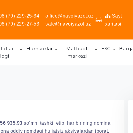
98 (79) 229-25-34
office@navoiyazot.uz
Sayt
98 (79) 229-27-53
sale@navoiyazot.uz
xaritasi
lotlar
Hamkorlar
Matbuot
ESG
Barqa
logi
markazi
56 935,93
so‘mni tashkil etib, har birining nominal
ona oddiy nomdagi hujjatsiz aksiyalardan iborat.