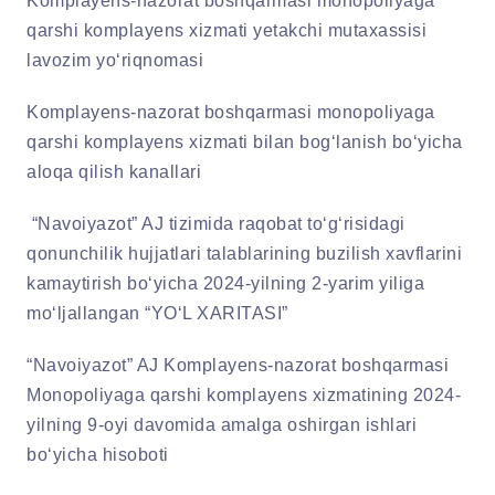
Komplayens-nazorat boshqarmasi monopoliyaga
qarshi komplayens xizmati yetakchi mutaxassisi
lavozim yo‘riqnomasi
Komplayens-nazorat boshqarmasi monopoliyaga
qarshi komplayens xizmati bilan bog‘lanish bo‘yicha
aloqa qilish kanallari
“Navoiyazot” AJ tizimida raqobat to‘g‘risidagi
qonunchilik hujjatlari talablarining buzilish xavflarini
kamaytirish bo‘yicha 2024-yilning 2-yarim yiliga
mo‘ljallangan “YO‘L XARITASI”
“Navoiyazot” AJ Komplayens-nazorat boshqarmasi
Monopoliyaga qarshi komplayens xizmatining 2024-
yilning 9-oyi davomida amalga oshirgan ishlari
bo‘yicha hisoboti