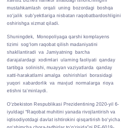
xavfsiz biznes hamkor sifatidagi ishonchliligini
mustahkamlash orqali uning bozordagi boshqa
xo‘jalik sub’yektlariga nisbatan raqobatbardoshligini
oshirishga xizmat qiladi.
Shuningdek, Monopoliyaga qarshi komplayens
tizimi sog‘lom raqobat qilish madaniyatini
shakllantiradi va Jamiyatning barcha
darajalardagi xodimlari ularning faoliyati qanday
tartibga solinishi, muayyan vaziyatlarda qanday
xatti-harakatlarni amalga oshirishlari borasidagi
yuqori xabardorlik va mavjud normalarga rioya
etishni ta’minlaydi.
O‘zbekiston Respublikasi Prezidentining 2020-yil 6-
iyuldagi “Raqobat muhitini yanada rivojlantirish va
iqtisodiyotdagi davlat ishtirokini qisqartirish bo‘yicha
qo‘shimcha chora-tadbirlar to‘g‘risida”gi PF-6019-