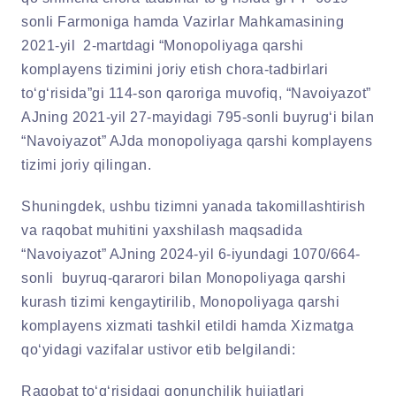
sonli Farmoniga hamda Vazirlar Mahkamasining
2021-yil 2-martdagi “Monopoliyaga qarshi
komplayens tizimini joriy etish chora-tadbirlari
to‘g‘risida”gi 114-son qaroriga muvofiq, “Navoiyazot”
AJning 2021-yil 27-mayidagi 795-sonli buyrug‘i bilan
“Navoiyazot” AJda monopoliyaga qarshi komplayens
tizimi joriy qilingan.
Shuningdek, ushbu tizimni yanada takomillashtirish
va raqobat muhitini yaxshilash maqsadida
“Navoiyazot” AJning 2024-yil 6-iyundagi 1070/664-
sonli buyruq-qararori bilan Monopoliyaga qarshi
kurash tizimi kengaytirilib, Monopoliyaga qarshi
komplayens xizmati tashkil etildi hamda Xizmatga
qo‘yidagi vazifalar ustivor etib belgilandi:
Raqobat to‘g‘risidagi qonunchilik hujjatlari