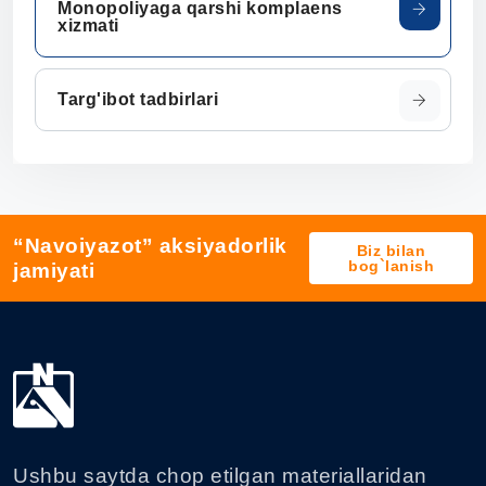
Monopoliyaga qarshi komplaens
xizmati
Targ'ibot tadbirlari
“Navoiyazot” aksiyadorlik
Biz bilan
bog`lanish
jamiyati
Ushbu saytda chop etilgan materiallaridan