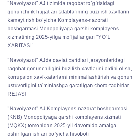
"Navoiyazot" AJ tizimida raqobat to`g`risidagi
qonunchilik hujjatlari talablarining buzilish xavflarini
kamaytirish bo`yicha Komplayens-nazorati
boshqarmasi Monopoliyaga qarshi komplayens
xizmatining 2025-yilga mo`ljallangan "YO`L
XARITASI"
"Navoiyazot" AJda davlat xaridlari jarayonlaridagi
raqobat qonunchiligini buzilish xavflarini oldini olish,
korrupsion xavf-xatarlarni minimallashtirish va qonun
ustuvorligini ta'minlashga qaratilgan chora-tadbirlar
REJASI
"Navoiyazot" AJ Komplayens-nazorat boshqarmasi
(KNB) Monopoliyaga qarshi komplayens xizmati
(MQKX) tomonidan 2025-yil davomida amalga
oshirilgan ishlari bo`yicha hisoboti