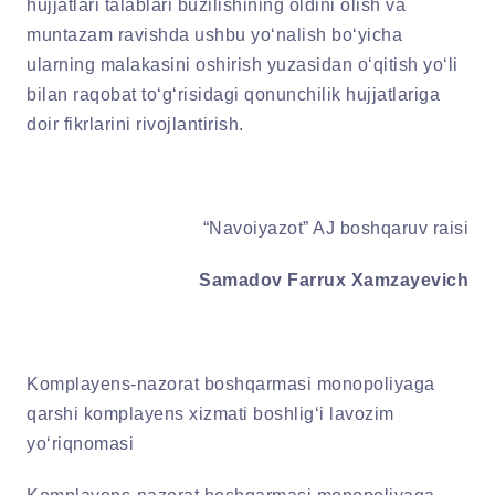
hujjatlari talablari buzilishining oldini olish va
muntazam ravishda ushbu yo‘nalish bo‘yicha
ularning malakasini oshirish yuzasidan o‘qitish yo‘li
bilan raqobat to‘g‘risidagi qonunchilik hujjatlariga
doir fikrlarini rivojlantirish.
“Navoiyazot” AJ boshqaruv raisi
Samadov Farrux Xamzayevich
Komplayens-nazorat boshqarmasi monopoliyaga
qarshi komplayens xizmati boshlig‘i lavozim
yo‘riqnomasi