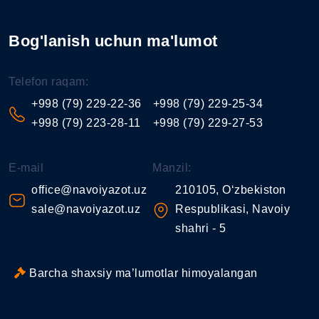
Bog'lanish uchun ma'lumot
Telefon raqam:
+998 (79) 229-22-36
+998 (79) 229-25-34
+998 (79) 223-28-11
+998 (79) 229-27-53
E-mail
Manzil:
office@navoiyazot.uz
210105, O‘zbekiston
sale@navoiyazot.uz
Respublikasi, Navoiy
shahri - 5
Barcha shaxsiy ma’lumotlar himoyalangan