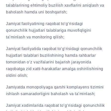
talablarining ehtimoliy buzilish xavflarini aniqlash va
baholash hamda uni boshqarish;
Jamiyat faoliyatining raqobat to‘g‘risidagi
qonunchilik hujjatlari talablariga muvofiqligini
ta’minlash va monitoring qilish;
Jamiyat faoliyatida raqobat to‘g‘risidagi qonunchilik
hujjatlari talablari buzilishining hamda rahbarlar
tomonidan o‘z vazifalarini bajarish jarayonida
raqobatga zid xatti-harakatlar amalga oshirilishining
oldini olish;
Jamiyatda monopoliyaga qarshi komplayens tizimini
ishlash samaradorligini baholash va ta’minlash;
Jamiyat xodimlarida raqobat to‘g‘risidagi qonunchilik