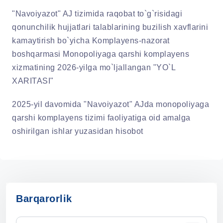
"Navoiyazot" AJ tizimida raqobat to`g`risidagi
qonunchilik hujjatlari talablarining buzilish xavflarini
kamaytirish bo`yicha Komplayens-nazorat
boshqarmasi Monopoliyaga qarshi komplayens
xizmatining 2026-yilga mo`ljallangan "YO`L
XARITASI"
2025-yil davomida "Navoiyazot" AJda monopoliyaga
qarshi komplayens tizimi faoliyatiga oid amalga
oshirilgan ishlar yuzasidan hisobot
Barqarorlik