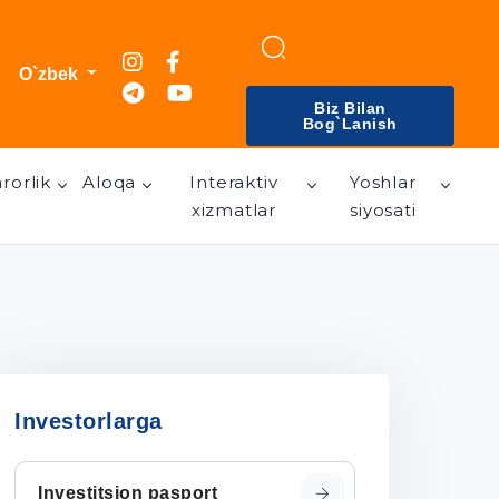
O`zbek
Biz Bilan
Bog`lanish
rorlik
Aloqa
Interaktiv
Yoshlar
xizmatlar
siyosati
Investorlarga
Investitsion pasport