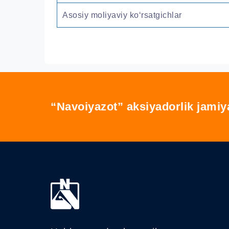
Asosiy moliyaviy ko‘rsatgichlar
“Navoiyazot” aksiyadorlik jamiy