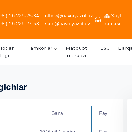
98 (79) 229-25-34
office@navoiyazot.uz
Sayt
98 (79) 229-27-53
sale@navoiyazot.uz
xaritasi
lotlar
Hamkorlar
Matbuot
ESG
Barqa
logi
markazi
gichlar
Sana
Fayl
2016 yil 1 yarim
Fayl