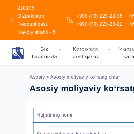
210105,
O‘zbekiston
+998 (79) 229-22-36
+9
Respublikasi,
+998 (79) 223-28-11
+9
Navoiy shahri - 5
Biz
Korporativ
Mahsu
haqimizda
boshqaruv
kata
Asosiy
> Asosiy moliyaviy ko‘rsatgichlar
Asosiy moliyaviy ko‘rsat
Hujjatning nomi
Asosiy moliyaviy ko‘rsatgichlar