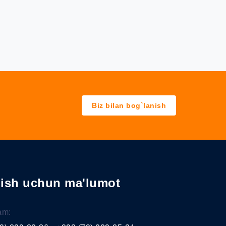
Biz bilan bog`lanish
nish uchun ma'lumot
am: