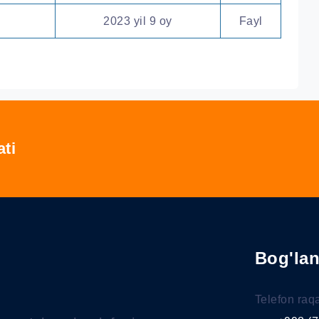
2023 yil 9 oy
Fayl
ati
Bog'la
Telefon raq