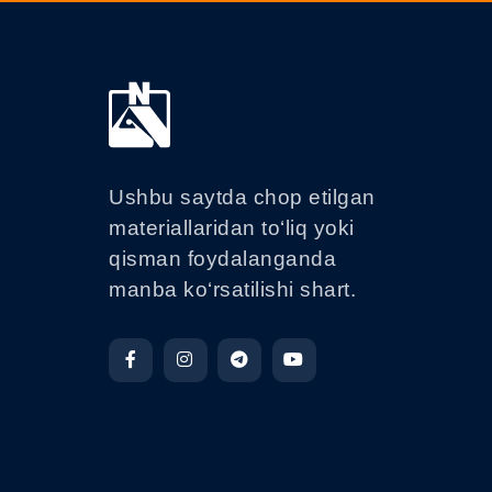
Ushbu saytda chop etilgan
materiallaridan to‘liq yoki
qisman foydalanganda
manba ko‘rsatilishi shart.