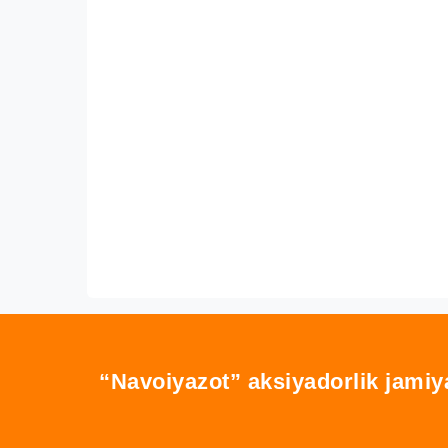
“Navoiyazot” aksiyadorlik jamiy