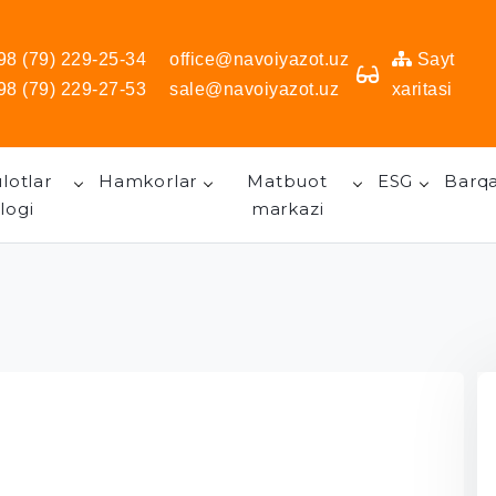
98 (79) 229-25-34
office@navoiyazot.uz
Sayt
98 (79) 229-27-53
sale@navoiyazot.uz
xaritasi
lotlar
Hamkorlar
Matbuot
ESG
Barqa
logi
markazi