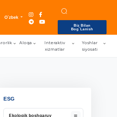
O`zbek
Biz Bilan
Bog`lanish
rorlik
Aloqa
Interaktiv
Yoshlar
xizmatlar
siyosati
ESG
Ekologik boshqaruv