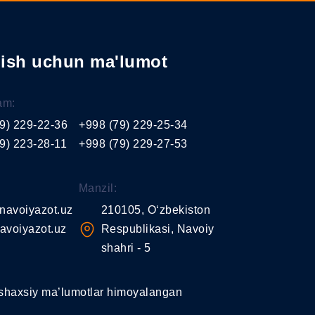
nish uchun ma'lumot
am:
9) 229-22-36
+998 (79) 229-25-34
9) 223-28-11
+998 (79) 229-27-53
Manzil:
navoiyazot.uz
210105, O‘zbekiston
avoiyazot.uz
Respublikasi, Navoiy
shahri - 5
shaxsiy ma’lumotlar himoyalangan