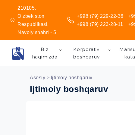
210105,
O‘zbekiston
+998 (79) 229-22-36
+9
Respublikasi,
+998 (79) 223-28-11
+9
Navoiy shahri - 5
Biz
Korporativ
Mahsu
haqimizda
boshqaruv
kata
Asosiy
> Ijtimoiy boshqaruv
Ijtimoiy boshqaruv