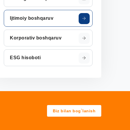
Ijtimoiy boshqaruv
Korporativ boshqaruv
ESG hisoboti
Biz bilan bog`lanish