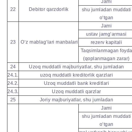
Jami
22
Debitor qarzdorlik
shu jumladan muddati
oʻtgan
Jami
ustav jamgʻarmasi
23
Oʻz mablagʻlari manbalari
rezerv kapitali
Taqsimlanmagan foyd
(qoplanmagan zarar)
24
Uzoq muddatli majburiyatlar, shu jumladan
24.1.
uzoq muddatli kreditorlik qarzlari
24.2.
Uzoq muddatli bank kreditlari
24.3.
Uzoq muddatli qarzlar
25
Joriy majburiyatlar, shu jumladan
Jami
shu jumladan muddati
oʻtgan