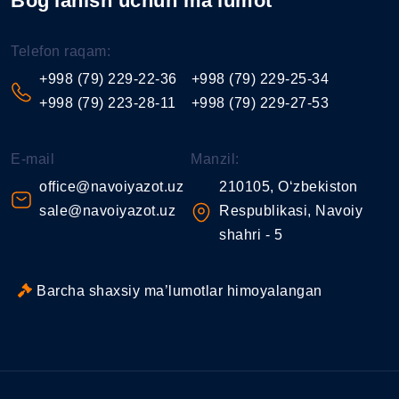
Bog'lanish uchun ma'lumot
Telefon raqam:
+998 (79) 229-22-36
+998 (79) 229-25-34
+998 (79) 223-28-11
+998 (79) 229-27-53
E-mail
Manzil:
office@navoiyazot.uz
210105, O‘zbekiston
sale@navoiyazot.uz
Respublikasi, Navoiy
shahri - 5
Barcha shaxsiy ma’lumotlar himoyalangan