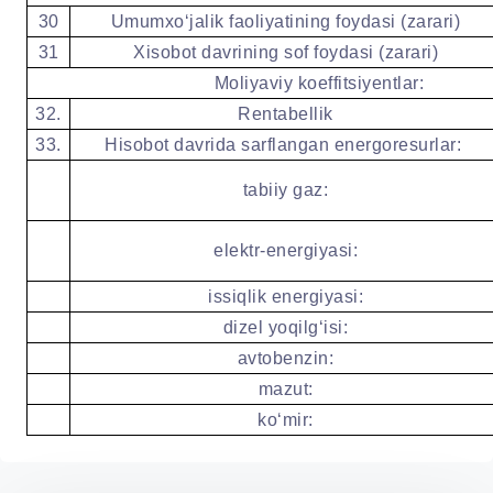
30
Umumxoʻjalik faoliyatining foydasi (zarari)
31
Xisobot davrining sof foydasi (zarari)
Moliyaviy koeffitsiyentlar:
32.
Rentabellik
33.
Hisobot davrida sarflangan energoresurlar:
tabiiy gaz:
elektr-energiyasi:
issiqlik energiyasi:
dizel yoqilgʻisi:
avtobenzin:
mazut:
koʻmir: