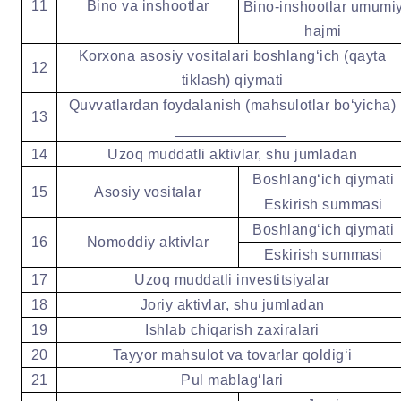
11
Bino va inshootlar
Bino-inshootlar umumi
hajmi
Korxona asosiy vositalari boshlangʻich (qayta
12
tiklash) qiymati
Quvvatlardan foydalanish (mahsulotlar boʻyicha)
13
_____________
14
Uzoq muddatli aktivlar, shu jumladan
Boshlangʻich qiymati
15
Asosiy vositalar
Eskirish summasi
Boshlangʻich qiymati
16
Nomoddiy aktivlar
Eskirish summasi
17
Uzoq muddatli investitsiyalar
18
Joriy aktivlar, shu jumladan
19
Ishlab chiqarish zaxiralari
20
Tayyor mahsulot va tovarlar qoldigʻi
21
Pul mablagʻlari