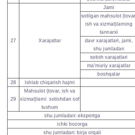
Jami
sotilgan mahsulot (tovar
ish va xizmat)larning
tannarxi
27
Xarajatlar
davr xarajatlari, jami,
shu jumladan
sotish xarajatlari
maʼmuriy xarajatlar
boshqalar
28
Ishlab chiqarish hajmi
Mahsulot (tovar, ish va
29
xizmat)larni
sotishdan sof
tushum
shu jumladan: eksportga
ichki bozorga
shu jumladan: birja orqali