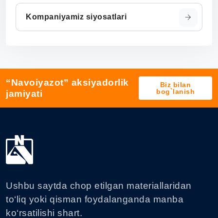
Kompaniyamiz siyosatlari
“Navoiyazot” aksiyadorlik
Biz bilan
bog`lanish
jamiyati
Ushbu saytda chop etilgan materiallaridan
to‘liq yoki qisman foydalanganda manba
ko‘rsatilishi shart.