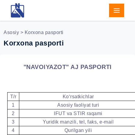
Asosiy
> Korxona pasporti
Korxona pasporti
"NAVOIYAZOT" AJ PASPORTI
T/r
Koʻrsatkichlar
1
Asosiy faoliyat turi
2
IFUT va STIR raqami
3
Yuridik manzili, tel, faks, e-mail
4
Qurilgan yili