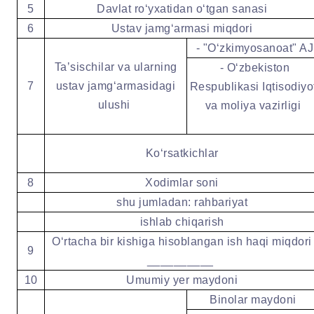
5
Davlat roʻyxatidan oʻtgan sanasi
6
Ustav jamgʻarmasi miqdori
- "Oʻzkimyosanoat" AJ
Taʼsischilar va ularning
- Oʻzbekiston
7
ustav jamgʻarmasidagi
Respublikasi Iqtisodiyo
ulushi
va moliya vazirligi
Koʻrsatkichlar
8
Xodimlar soni
shu jumladan: rahbariyat
ishlab chiqarish
Oʻrtacha bir kishiga hisoblangan ish haqi miqdori
9
__________
10
Umumiy yer maydoni
Binolar maydoni