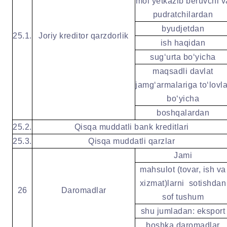
mol yetkazib beruvchi v
pudratchilardan
byudjetdan
25.1.
Joriy kreditor qarzdorlik
ish haqidan
sugʻurta boʻyicha
maqsadli davlat
jamgʻarmalariga toʻlovla
boʻyicha
boshqalardan
25.2.
Qisqa muddatli bank kreditlari
25.3.
Qisqa muddatli qarzlar
Jami
mahsulot (tovar, ish va
xizmat)larni
sotishdan
26
Daromadlar
sof tushum
shu jumladan: eksport
boshka daromadlar