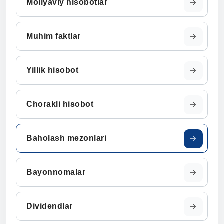
Moliyaviy hisobotlar
Muhim faktlar
Yillik hisobot
Chorakli hisobot
Baholash mezonlari
Bayonnomalar
Dividendlar