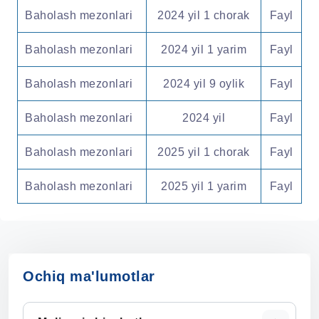
Baholash mezonlari
2024 yil 1 chorak
Fayl
Baholash mezonlari
2024 yil 1 yarim
Fayl
Baholash mezonlari
2024 yil 9 oylik
Fayl
Baholash mezonlari
2024 yil
Fayl
Baholash mezonlari
2025 yil 1 chorak
Fayl
Baholash mezonlari
2025 yil 1 yarim
Fayl
Ochiq ma'lumotlar