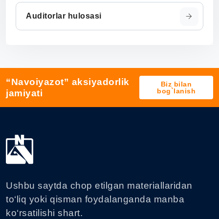
Auditorlar hulosasi
“Navoiyazot” aksiyadorlik
Biz bilan
bog`lanish
jamiyati
Ushbu saytda chop etilgan materiallaridan
to‘liq yoki qisman foydalanganda manba
ko‘rsatilishi shart.