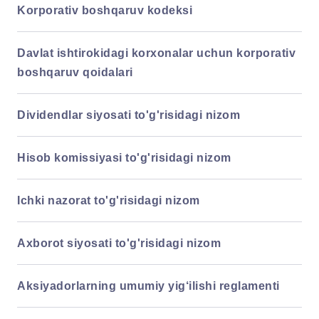
Korporativ boshqaruv kodeksi
Davlat ishtirokidagi korxonalar uchun korporativ
boshqaruv qoidalari
Dividendlar siyosati to'g'risidagi nizom
Hisob komissiyasi to'g'risidagi nizom
Ichki nazorat to'g'risidagi nizom
Axborot siyosati to'g'risidagi nizom
Aksiyadorlarning umumiy yig‘ilishi reglamenti