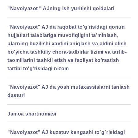
"Navoiyazot " AJning ish yuritishi qoidalari
"Navoiyazot" AJ da raqobat to'g'risidagi qonun
hujjatlari talablariga muvofiqligini ta'minlash,
ularning buzilishi xavfini aniqlash va oldini olish
bo'yicha tashkiliy
chora-tadbirlar tizimi va tartib-
taomillarini tashkil etish va faoliyat ko'rsatish
tartibi to'g'risidagi nizom
"Navoiyazot" AJ da yosh mutaxassislarni tanlash
dasturi
Jamoa shartnomasi
"Navoiyazot" AJ kuzatuv kengashi to`g`risidagi