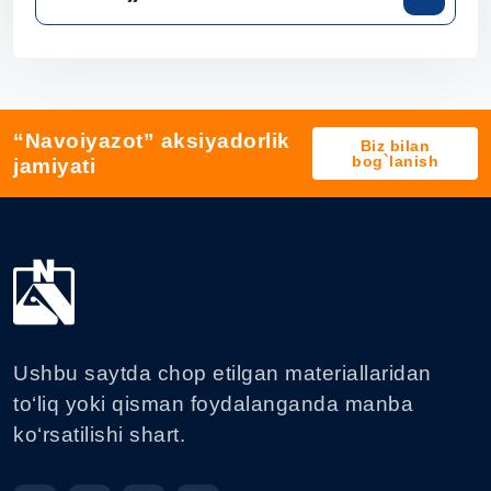
“Navoiyazot” aksiyadorlik
Biz bilan
bog`lanish
jamiyati
Ushbu saytda chop etilgan materiallaridan
to‘liq yoki qisman foydalanganda manba
ko‘rsatilishi shart.