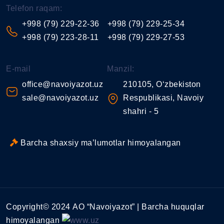
Telefon raqam:
+998 (79) 229-22-36
+998 (79) 229-25-34
+998 (79) 223-28-11
+998 (79) 229-27-53
E-mail
Manzil:
office@navoiyazot.uz
210105, O‘zbekiston
sale@navoiyazot.uz
Respublikasi, Navoiy
shahri - 5
Barcha shaxsiy ma’lumotlar himoyalangan
Copyright© 2024 АО “Navoiyazot” | Barcha huquqlar
himoyalangan