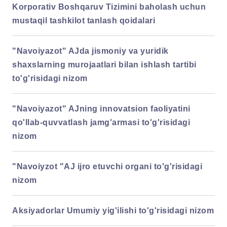
Korporativ Boshqaruv Tizimini baholash uchun
mustaqil tashkilot tanlash qoidalari
"Navoiyazot" AJda jismoniy va yuridik
shaxslarning murojaatlari bilan ishlash tartibi
to'g'risidagi nizom
"Navoiyazot" AJning innovatsion faoliyatini
qo'llab-quvvatlash jamg'armasi to'g'risidagi
nizom
"Navoiyzot "AJ ijro etuvchi organi to'g'risidagi
nizom
Aksiyadorlar Umumiy yig'ilishi to'g'risidagi nizom