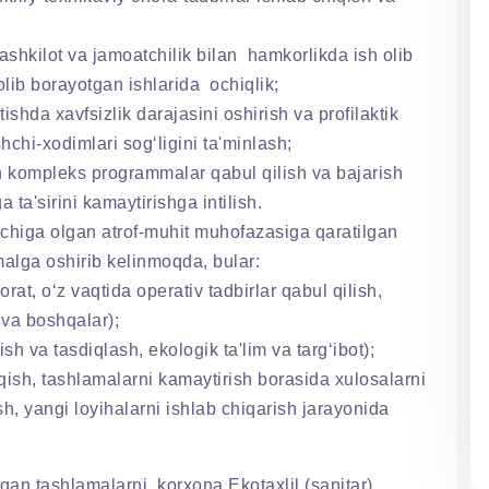
shkilot va jamoatchilik bilan hamkorlikda ish olib
lib borayotgan ishlarida ochiqlik;
etishda xavfsizlik darajasini oshirish va profilaktik
shchi-xodimlari sog‘ligini ta'minlash;
an kompleks programmalar qabul qilish va bajarish
a ta'sirini kamaytirishga intilish.
ichiga olgan atrof-muhit muhofazasiga qaratilgan
alga oshirib kelinmoqda, bular:
orat, o‘z vaqtida operativ tadbirlar qabul qilish,
 va boshqalar);
ish va tasdiqlash, ekologik ta'lim va targ‘ibot);
hiqish, tashlamalarni kamaytirish borasida xulosalarni
ish, yangi loyihalarni ishlab chiqarish jarayonida
gan tashlamalarni korxona Ekotaxlil (sanitar)