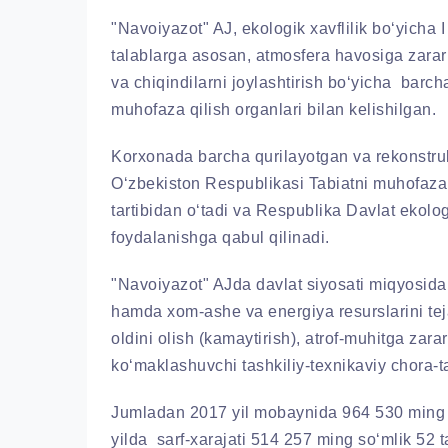
"Navoiyazot" AJ, ekologik xavflilik bo‘yicha 
talablarga asosan, atmosfera havosiga zararl
va chiqindilarni joylashtirish bo‘yicha barcha
muhofaza qilish organlari bilan kelishilgan.
Korxonada barcha qurilayotgan va rekonstruk
O‘zbekiston Respublikasi Tabiatni muhofaza q
tartibidan o‘tadi va Respublika Davlat ekolo
foydalanishga qabul qilinadi.
"Navoiyazot" AJda davlat siyosati miqyosida h
hamda xom-ashe va energiya resurslarini teja
oldini olish (kamaytirish), atrof-muhitga zara
ko‘maklashuvchi tashkiliy-texnikaviy chora-t
Jumladan 2017 yil mobaynida 964 530 ming so
yilda sarf-xarajati 514 257 ming so‘mlik 52 t