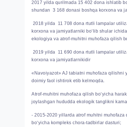
2017 yilda qurilmada 15 402 dona ishlatib bo‘
shundan 3 168 donasi boshqa korxona va jam
2018 yilda 11 708 dona rtutli lampalar util
korxona va jamiyatlarniki bo‘lib shular ichid
ekologiya va atrof-muhitni muhofaza qilish b
2019 yilda 11 690 dona rtutli lampalar util
korxona va jamiyatlarnikidir
«Navoiyazot» AJ tabiatni muhofaza qilishni y
doimiy faol ishtirok etib kelmoqda.
Atrof-muhitni muhofaza qilish bo‘yicha harak
joylashgan hududda ekologik tanglikni kama
- 2015-2020 yillarda atrof muhitni muhofaza q
bo‘yicha kompleks chora-tadbirlar dasturi;