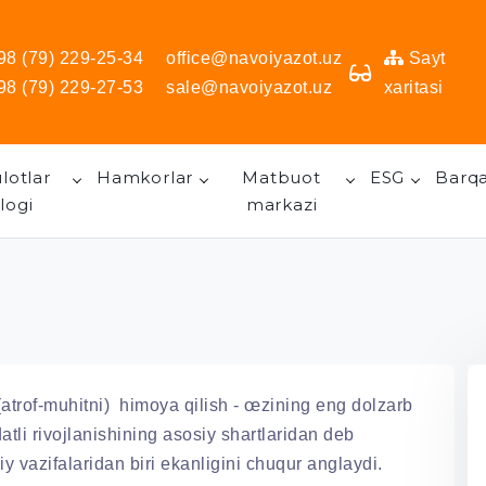
98 (79) 229-25-34
office@navoiyazot.uz
Sayt
98 (79) 229-27-53
sale@navoiyazot.uz
xaritasi
lotlar
Hamkorlar
Matbuot
ESG
Barqa
logi
markazi
(atrof-muhitni) himoya qilish - œzining eng dolzarb
tli rivojlanishining asosiy shartlaridan deb
iy vazifalaridan biri ekanligini chuqur anglaydi.