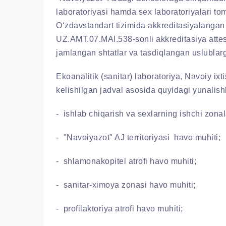
laboratoriyasi hamda sex laboratoriyalari tom
O‘zdavstandart tizimida akkreditasiyalangan 
UZ.AMT.07.MAI.538-sonli akkreditasiya attest
jamlangan shtatlar va tasdiqlangan uslublar
Ekoanalitik (sanitar) laboratoriya, Navoiy ixt
kelishilgan jadval asosida quyidagi yunalishl
- ishlab chiqarish va sexlarning ishchi zonal
- "Navoiyazot" AJ territoriyasi havo muhiti;
- shlamonakopitel atrofi havo muhiti;
- sanitar-ximoya zonasi havo muhiti;
- profilaktoriya atrofi havo muhiti;