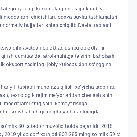
I kategoriyadagi korxonalar jumlasiga kiradi va
i moddalarni chiqishlari, oqova suvlar tashlamalari
 normativ hujjatlar ishlab chiqilib Davlat tabiatni
siya qilinayotgan ob'ektlar, ushbu ob'ektlarni
ilish qumitasida atrof-muhitga ta'sirini baholash
gik ekspertizasining ijobiy xulosasidan so‘nggina
ar yili tabiatni muhofaza qilish bo‘yicha tadbirlar,
sh, texnologik rejim me'yorlaridan chetlashishini
rli moddalarni chiqishini kamaytirishga
adbirlar ishlab chiqilmoqda va bajarilmoqda.
‘mlik 80 ta tadbir muvofiq holda bajarildi. 2018
a, 2019 yilda sarf-xarajati 802 285 ming so‘mlik 59 ta