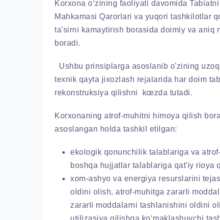
Korxona o‘zining faoliyati davomida Tabiatni
Mahkamasi Qarorlari va yuqori tashkilotlar q
ta'sirni kamaytirish borasida doimiy va aniq 
boradi.
Ushbu prinsiplarga asoslanib o'zining uzoq 
texnik qayta jixozlash rejalarida har doim tab
rekonstruksiya qilishni kœzda tutadi.
Korxonaning atrof-muhitni himoya qilish bora
asoslangan holda tashkil etilgan:
ekologik qonunchilik talablariga va atro
boshqa hujjatlar talablariga qat'iy rioya q
xom-ashyo va energiya resurslarini tejas
oldini olish, atrof-muhitga zararli modda
zararli moddalarni tashlanishini oldini o
utilizasiya qilishga ko‘maklashuvchi tash