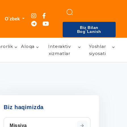
O`zbek
Biz Bilan
Bog`lanish
rorlik
Aloqa
Interaktiv
Yoshlar
xizmatlar
siyosati
Biz haqimizda
Missiya