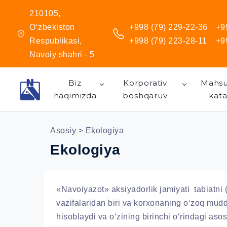
210105,
O‘zbekiston
+998 (79) 229-22-36
+9
Respublikasi,
+998 (79) 223-28-11
+9
Navoiy shahri - 5
Biz
Korporativ
Mahsu
haqimizda
boshqaruv
kata
Asosiy
> Ekologiya
Ekologiya
«Navoiyazot» aksiyadorlik jamiyati tabiatni 
vazifalaridan biri va korxonaning o‘zoq mudda
hisoblaydi va o‘zining birinchi o‘rindagi asos