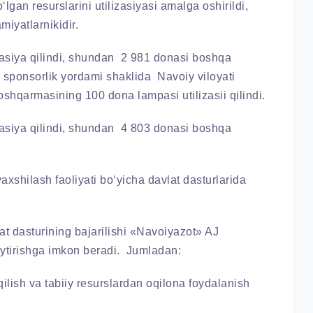
lgan resurslarini utilizasiyasi amalga oshirildi,
iyatlarnikidir.
izasiya qilindi, shundan 2 981 donasi boshqa
a sponsorlik yordami shaklida Navoiy viloyati
oshqarmasining 100 dona lampasi utilizasii qilindi.
izasiya qilindi, shundan 4 803 donasi boshqa
axshilash faoliyati bo‘yicha davlat dasturlarida
at dasturining bajarilishi «Navoiyazot» AJ
ytirishga imkon beradi. Jumladan:
ilish va tabiiy resurslardan oqilona foydalanish