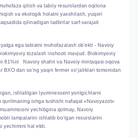
 muhofaza qilish va tabiiy resurslardan oqilona
hiqish va ekologik holatni yaxshilash, yuqori
aqsadida qilinadigan tadbirlar sarf-xarajati
atga ega tabiatni muhofazalash ob'ekti - Navoiy
biokimyoviy tozalash inshooti mavjud. Biokimyoviy
ini 81%ni Navoiy shahri va Navoiy mintaqasi oqova
ar BXO dan so‘ng yaqin fermer xo‘jaliklari tomonidan
ngan, ishlatilgan lyuminessent yoritgichlarni
 Bu qurilmaning ishga tushishi nafaqat «Navoyazot»
sh muammosini yechibgina qolmay, Navoiy
bli lampalarini ishlatib bo‘lgan resurslarini
si yechimini hal etdi.