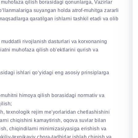
 muhofaza qilish borasidagi qonunlarga, Vazirlar
o‘llanmalariga suyangan holda atrof-muhitga zararli
maqsadlarga qaratilgan ishlarni tashkil etadi va olib
muddatli rivojlanish dasturlari va korxonaning
iatni muhofaza qilish ob'ektlarini qurish va
sidagi ishlari qo‘yidagi eng asosiy prinsiplarga
f-muhitni himoya qilish borasidagi normativ va
ilish;
h, texnologik rejim me'yorlaridan chetlashishini
larni chiqishini kamaytirish, oqova suvlar bilan
lish, chiqindilarni minimizasiyasiga erishish va
kiliy-texnikaviy chora-tadbirlar ishlab chiqish va