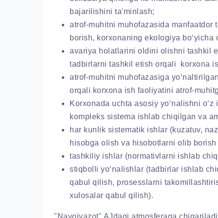
bajarilishini ta'minlash;
atrof-muhitni muhofazasida manfaatdor ta
borish, korxonaning ekologiya bo‘yicha o
avariya holatlarini oldini olishni tashkil 
tadbirlarni tashkil etish orqali korxona i
atrof-muhitni muhofazasiga yo‘naltirilg
orqali korxona ish faoliyatini atrof-muhitg
Korxonada uchta asosiy yo‘nalishni o‘z 
kompleks sistema ishlab chiqilgan va am
har kunlik sistematik ishlar (kuzatuv, naz
hisobga olish va hisobotlarni olib borish
tashkiliy ishlar (normativlarni ishlab chiq
stiqbolli yo‘nalishlar (tadbirlar ishlab c
qabul qilish, prosesslarni takomillashtir
xulosalar qabul qilish).
"Navoiyazot" AJdagi atmosferaga chiqariladi