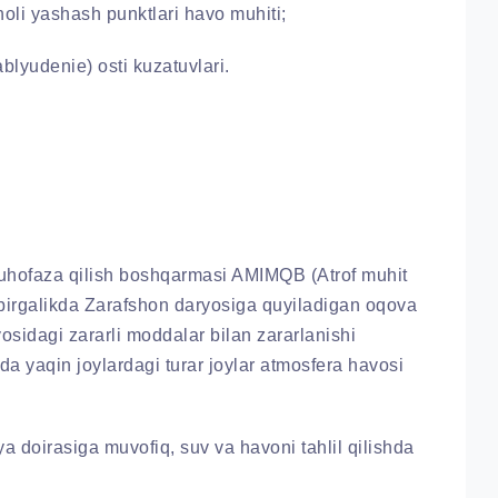
oli yashash punktlari havo muhiti;
lyudenie) osti kuzatuvlari.
muhofaza qilish boshqarmasi AMIMQB (Atrof muhit
an birgalikda Zarafshon daryosiga quyiladigan oqova
sidagi zararli moddalar bilan zararlanishi
kda yaqin joylardagi turar joylar atmosfera havosi
ya doirasiga muvofiq, suv va havoni tahlil qilishda