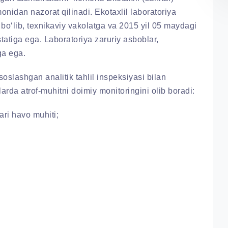
onidan nazorat qilinadi. Ekotaxlil laboratoriya
bo‘lib, texnikaviy vakolatga va 2015 yil 05 maydagi
atiga ega. Laboratoriya zaruriy asboblar,
ga ega.
isoslashgan analitik tahlil inspeksiyasi bilan
arda atrof-muhitni doimiy monitoringini olib boradi:
ari havo muhiti;