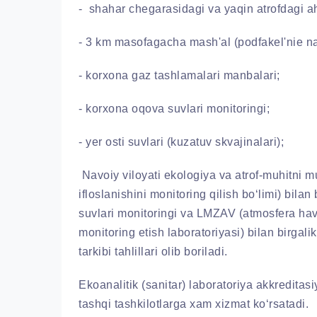
- shahar chegarasidagi va yaqin atrofdagi ah
- 3 km masofagacha mash'al (podfakel'nie nab
- korxona gaz tashlamalari manbalari;
- korxona oqova suvlari monitoringi;
- yer osti suvlari (kuzatuv skvajinalari);
Navoiy viloyati ekologiya va atrof-muhitni 
ifloslanishini monitoring qilish bo‘limi) bil
suvlari monitoringi va LMZAV (atmosfera havo
monitoring etish laboratoriyasi) bilan birgali
tarkibi tahlillari olib boriladi.
Ekoanalitik (sanitar) laboratoriya akkreditasi
tashqi tashkilotlarga xam xizmat ko‘rsatadi.