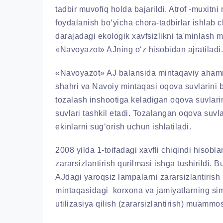
tadbir muvofiq holda bajarildi. Atrof -muxitni
foydalanish bo‘yicha chora-tadbirlar ishlab c
darajadagi ekologik xavfsizlikni ta'minlash m
«Navoyazot» AJning o‘z hisobidan ajratiladi.
«Navoyazot» AJ balansida mintaqaviy ahamiy
shahri va Navoiy mintaqasi oqova suvlarini 
tozalash inshootiga keladigan oqova suvlar
suvlari tashkil etadi. Tozalangan oqova suvl
ekinlarni sug‘orish uchun ishlatiladi.
2008 yilda 1-toifadagi xavfli chiqindi hisobla
zararsizlantirish qurilmasi ishga tushirildi.
AJdagi yaroqsiz lampalarni zararsizlantiri
mintaqasidagi korxona va jamiyatlarning simo
utilizasiya qilish (zararsizlantirish) muammo