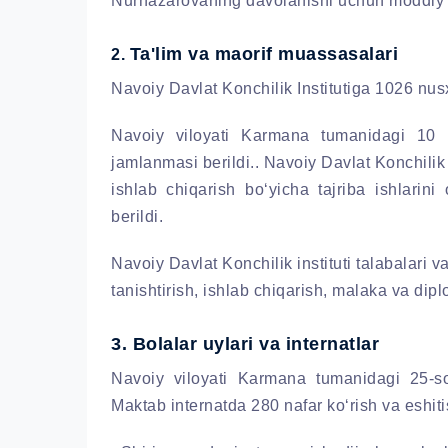
Nurnazarovaning davolanishi uchun moddiy y
Ta'lim va maorif muassasalari
2.
Navoiy Davlat Konchilik Institutiga 1026 nus
Navoiy viloyati Karmana tumanidagi 10 
jamlanmasi berildi.. Navoiy Davlat Konchilik i
ishlab chiqarish bo‘yicha tajriba ishlari
berildi.
Navoiy Davlat Konchilik instituti talabalari v
tanishtirish, ishlab chiqarish, malaka va diplo
3. Bolalar uylari va internatlar
Navoiy viloyati Karmana tumanidagi 25-so
Maktab internatda 280 nafar ko‘rish va eshiti