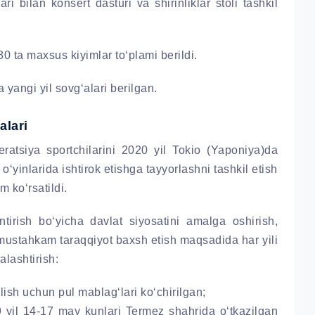
i bilan konsert dasturi va shirinliklar stoli tashkil
0 ta maxsus kiyimlar to‘plami berildi.
yangi yil sovg‘alari berilgan.
alari
eratsiya sportchilarini 2020 yil Tokio (Yaponiya)da
‘yinlarida ishtirok etishga tayyorlashni tashkil etish
m ko‘rsatildi.
antirish bo‘yicha davlat siyosatini amalga oshirish,
 mustahkam taraqqiyot baxsh etish maqsadida har yili
alashtirish:
lish uchun pul mablag‘lari ko‘chirilgan;
9 yil 14-17 may kunlari Termez shahrida o‘tkazilgan