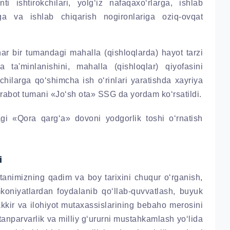
i ishtirokchilari, yolg‘iz nafaqaxo‘rlarga, ishlab
iga va ishlab chiqarish nogironlariga oziq-ovqat
ar bir tumandagi mahalla (qishloqlarda) hayot tarzi
da ta'minlanishini, mahalla (qishloqlar) qiyofasini
hilarga qo‘shimcha ish o‘rinlari yaratishda xayriya
hrabot tumani «Jo‘sh ota» SSG da yordam ko‘rsatildi.
gi «Qora qarg‘a» dovoni yodgorlik toshi o‘rnatish
i
tanimizning qadim va boy tarixini chuqur o‘rganish,
mkoniyatlardan foydalanib qo‘llab-quvvatlash, buyuk
akkir va ilohiyot mutaxassislarining bebaho merosini
anparvarlik va milliy g‘ururni mustahkamlash yo‘lida