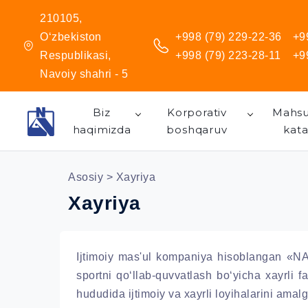
210105,
O‘zbekiston
+998 (79) 229-22-36
+9
Respublikasi,
+998 (79) 223-28-11
+9
Navoiy shahri - 5
Biz
Korporativ
Mahsu
haqimizda
boshqaruv
kata
Asosiy
> Xayriya
Xayriya
Ijtimoiy mas'ul kompaniya hisoblangan «NA
sportni qo‘llab-quvvatlash bo‘yicha xayrli f
hududida ijtimoiy va xayrli loyihalarini amal