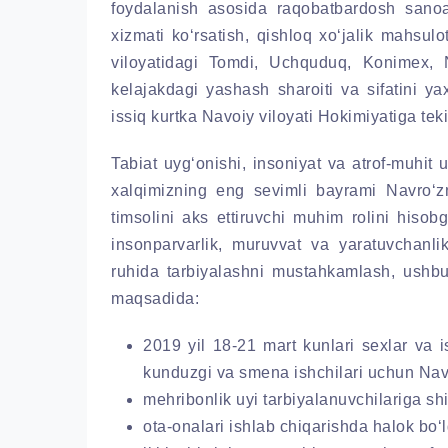
foydalanish asosida raqobatbardosh sanoa
xizmati ko‘rsatish, qishloq xo‘jalik mahsulot
viloyatidagi Tomdi, Uchquduq, Konimex, N
kelajakdagi yashash sharoiti va sifatini y
issiq kurtka Navoiy viloyati Hokimiyatiga tekin
Tabiat uyg‘onishi, insoniyat va atrof-muhit 
xalqimizning eng sevimli bayrami Navro‘z
timsolini aks ettiruvchi muhim rolini hisob
insonparvarlik, muruvvat va yaratuvchanli
ruhida tarbiyalashni mustahkamlash, ushbu
maqsadida:
2019 yil 18-21 mart kunlari sexlar va 
kunduzgi va smena ishchilari uchun Navoi
mehribonlik uyi tarbiyalanuvchilariga shir
ota-onalari ishlab chiqarishda halok bo‘l