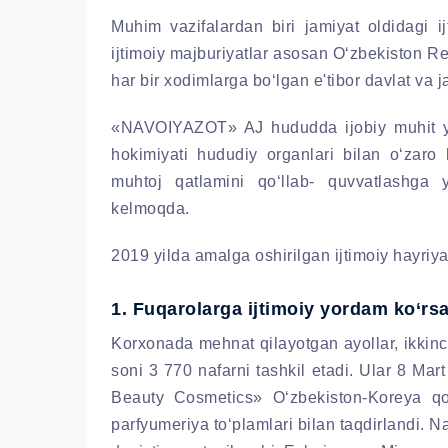
Muhim vazifalardan biri jamiyat oldidagi ij
ijtimoiy majburiyatlar asosan O‘zbekiston R
har bir xodimlarga bo‘lgan e'tibor davlat va 
«NAVOIYAZOT» AJ hududda ijobiy muhit yar
hokimiyati hududiy organlari bilan o‘zar
muhtoj qatlamini qo‘llab- quvvatlashga y
kelmoqda.
2019 yilda amalga oshirilgan ijtimoiy hayriya 
1. Fuqarolarga ijtimoiy yordam ko‘rsa
Korxonada mehnat qilayotgan ayollar, ikkinc
soni 3 770 nafarni tashkil etadi. Ular 8 Mar
Beauty Cosmetics» O‘zbekiston-Koreya qo
parfyumeriya to‘plamlari bilan taqdirlandi. N