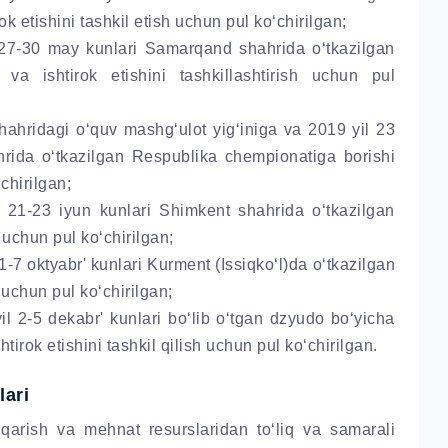
k etishini tashkil etish uchun pul ko‘chirilgan;
9 27-30 may kunlari Samarqand shahrida o‘tkazilgan
va ishtirok etishini tashkillashtirish uchun pul
hahridagi o‘quv mashg‘ulot yig‘iniga va 2019 yil 23
da o‘tkazilgan Respublika chempionatiga borishi
‘chirilgan;
l 21-23 iyun kunlari Shimkent shahrida o‘tkazilgan
i uchun pul ko‘chirilgan;
 1-7 oktyabr' kunlari Kurment (Issiqko‘l)da o‘tkazilgan
 uchun pul ko‘chirilgan;
il 2-5 dekabr' kunlari bo‘lib o‘tgan dzyudo bo‘yicha
irok etishini tashkil qilish uchun pul ko‘chirilgan.
lari
qarish va mehnat resurslaridan to‘liq va samarali