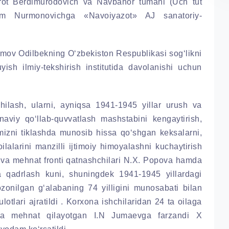
rot Berdimurodovich va Navbahor tumani (Uch tut
im Nurmonovichga «Navoiyazot» AJ sanatoriy-
lomov Odilbekning O‘zbekiston Respublikasi sog‘likni
ish ilmiy-tekshirish institutida davolanishi uchun
hilash, ularni, ayniqsa 1941-1945 yillar urush va
naviy qo‘llab-quvvatlash mashstabini kengaytirish,
mizni tiklashda munosib hissa qo‘shgan keksalarni,
ilalarini manzilli ijtimoiy himoyalashni kuchaytirish
i va mehnat fronti qatnashchilari N.X. Popova hamda
 qadrlash kuni, shuningdek 1941-1945 yillardagi
zonilgan g‘alabaning 74 yilligini munosabati bilan
tlari ajratildi . Korxona ishchilaridan 24 ta oilaga
nada mehnat qilayotgan I.N Jumaevga farzandi X