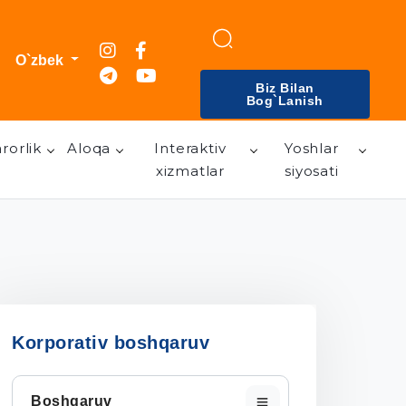
O`zbek
Biz Bilan
Bog`lanish
rorlik
Aloqa
Interaktiv
Yoshlar
xizmatlar
siyosati
Korporativ boshqaruv
Boshqaruv