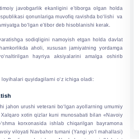
timoiy javobgarlik ekanligini e'tiborga olgan holda
espublikasi qonunlariga muvofiq ravishda bo‘lishi va
jamiyatga bo‘lgan e'tibor deb hisoblanishi kerak.
atishga sodiqligini namoyish etgan holda davlat
o hamkorlikda aholi, xususan jamiyatning yordamga
o‘naltirilgan hayriya aksiyalarini amalga oshirib
loyihalari quyidagilarni o‘z ichiga oladi:
tish
hi jahon urushi veterani bo‘lgan ayollarning umumiy
t Xalqaro xotin qizlar kuni munosabati bilan «Navoiy
‘shma korxonasida ishlab chiqarilgan bayramona
avoiy viloyati Navbahor tumani (Yangi yo‘l mahallasi)