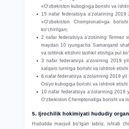
«O‘zbekiston kubogi»ga borishi va ishtiro
15 nafar federatsiya a'zolarining 201
«O‘zbekiston Chempionati»ga borishi 
ko‘chirilgan;
2 nafar federatsiya a'zosining Termez s
maydan 10 iyungacha Samarqand shahri
va ishtirok etishini tashkil etishga pul ko
3 nafar federatsiya a'zosining 2019 yi
xalqaro turnirga borishi va ishtirok etish
6 nafar federatsiya a'zolarining 2019 yil
Osiyo kubogiga borishi va ishtirok etishi
10 nafar federatsiya a'zolarining 2019 y
O‘zbekiston Chemptonatiga borishi va isht
5. Ijrochilik hokimiyati hududiy organ
Hududda mavjud bo‘lgan tabiiy, ishlab chi