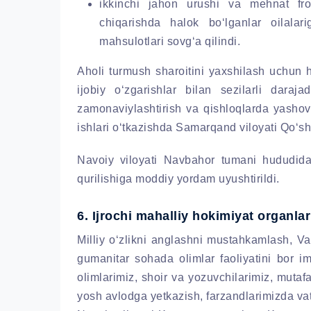
ikkinchi jahon urushi va mehnat front
chiqarishda halok bo‘lganlar oilalar
mahsulotlari sovg‘a qilindi.
Aholi turmush sharoitini yaxshilash uchun h
ijobiy o‘zgarishlar bilan sezilarli daraja
zamonaviylashtirish va qishloqlarda yashovc
ishlari o‘tkazishda Samarqand viloyati Qo‘s
Navoiy viloyati Navbahor tumani hududida
qurilishiga moddiy yordam uyushtirildi.
6. Ijrochi mahalliy hokimiyat organlar
Milliy o‘zlikni anglashni mustahkamlash, Va
gumanitar sohada olimlar faoliyatini bor i
olimlarimiz, shoir va yozuvchilarimiz, mutaf
yosh avlodga yetkazish, farzandlarimizda vat