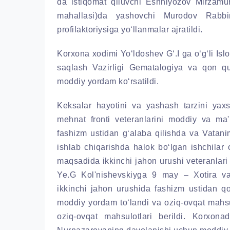
da istiqomat qiluvchi Eshniyozov Mirzamu
mahallasi)da yashovchi Murodov Rabb
profilaktoriysiga yo‘llanmalar ajratildi.
Korxona xodimi Yo‘ldoshev G‘.I ga o‘g‘li Is
saqlash Vazirligi Gematalogiya va qon quy
moddiy yordam ko‘rsatildi.
Keksalar hayotini va yashash tarzini yaxs
mehnat fronti veteranlarini moddiy va ma'
fashizm ustidan g‘alaba qilishda va Vatani
ishlab chiqarishda halok bo‘lgan ishchilar o
maqsadida ikkinchi jahon urushi veteranlar
Ye.G Kol'nishevskiyga 9 may – Xotira va
ikkinchi jahon urushida fashizm ustidan qo
moddiy yordam to‘landi va oziq-ovqat mahsulo
oziq-ovqat mahsulotlari berildi. Korxo