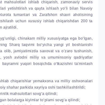
t mahsulotlari ishlab chiqarish, zamonaviy servis
lari yetishtirish va qayta ishlash yo‘li bilan Navoiy
urota tumanlari va Zarafshon shaxri aholisining
axshilash uchun xususiy ishlab chiqarishdan 200 ta
 ajratildi.
uyg‘unligi, chinakam milliy xususiyatga ega bo‘lgan,
ning Sharq taqvimi bo‘yicha yangi yil boshlanishi
ga olib, jamiyatimizda saxovat va o‘zaro tushunish,
k, yosh avlodni milliy va umuminsoniy qadriyatlar
 bayramni yuqori bosqichda o‘tkazishni ta'minlash
ishlab chiqarishlar yemakxona va milliy oshxonalari
y shahar parkida xayriya oshi tashkillashtirildi;
inlik mahsulotlari sovg‘a qilindi;
gan bolalarga kiyimlar to‘plami sovg‘a qilindi;