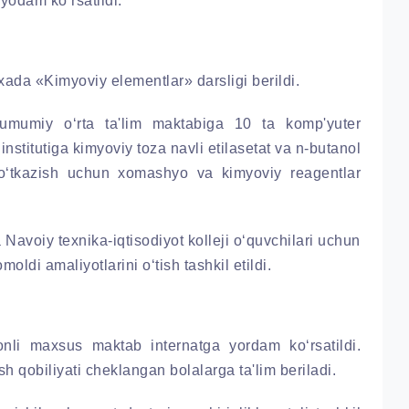
odam ko‘rsatildi.
xada «Kimyoviy elementlar» darsligi berildi.
umumiy o‘rta ta'lim maktabiga 10 ta komp'yuter
nstitutiga kimyoviy toza navli etilasetat va n-butanol
ni o‘tkazish uchun xomashyo va kimyoviy reagentlar
a Navoiy texnika-iqtisodiyot kolleji o‘quvchilari uchun
moldi amaliyotlarini o‘tish tashkil etildi.
nli maxsus maktab internatga yordam ko‘rsatildi.
sh qobiliyati cheklangan bolalarga ta'lim beriladi.