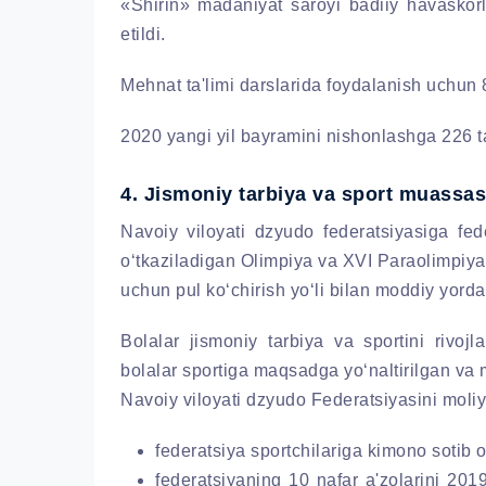
«Shirin» madaniyat saroyi badiiy havaskorlar
etildi.
Mehnat ta'limi darslarida foydalanish uchun 8
2020 yangi yil bayramini nishonlashga 226 ta 
4. Jismoniy tarbiya va sport muassas
Navoiy viloyati dzyudo federatsiyasiga fed
o‘tkaziladigan Olimpiya va XVI Paraolimpiya o
uchun pul ko‘chirish yo‘li bilan moddiy yorda
Bolalar jismoniy tarbiya va sportini rivojl
bolalar sportiga maqsadga yo‘naltirilgan va
Navoiy viloyati dzyudo Federatsiyasini moliy
federatsiya sportchilariga kimono sotib o
federatsiyaning 10 nafar a'zolarini 201