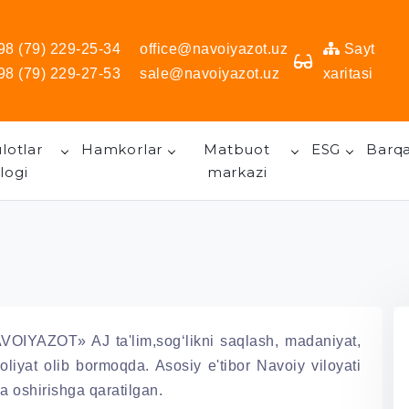
98 (79) 229-25-34
office@navoiyazot.uz
Sayt
98 (79) 229-27-53
sale@navoiyazot.uz
xaritasi
lotlar
Hamkorlar
Matbuot
ESG
Barqa
logi
markazi
VOIYAZOT» AJ ta'lim,sog‘likni saqlash, madaniyat,
aoliyat olib bormoqda. Asosiy e'tibor Navoiy viloyati
ga oshirishga qaratilgan.