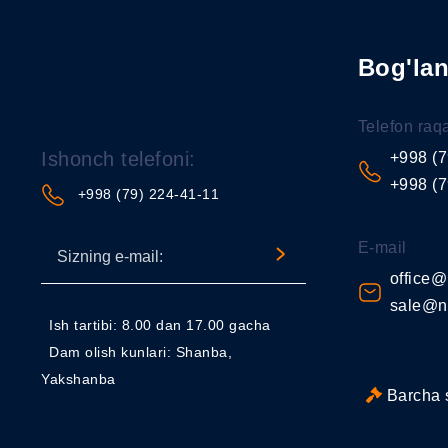
Bog'la
Telefon raq
Ishonch telefoni:
+998 (7
+998 (7
+998 (79) 224-41-11
E-mail
office@
sale@n
Ish tartibi: 8.00 dan 17.00 gacha
Dam olish kunlari: Shanba,
Yakshanba
Barcha 