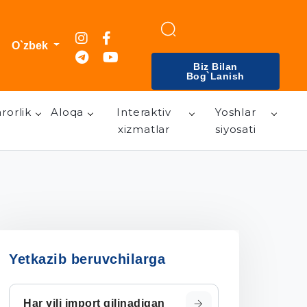
O`zbek
Biz Bilan
Bog`lanish
rorlik
Aloqa
Interaktiv
Yoshlar
xizmatlar
siyosati
Yetkazib beruvchilarga
Har yili import qilinadigan