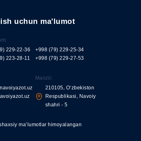
nish uchun ma'lumot
am:
9) 229-22-36
+998 (79) 229-25-34
9) 223-28-11
+998 (79) 229-27-53
Manzil:
navoiyazot.uz
210105, O‘zbekiston
avoiyazot.uz
Respublikasi, Navoiy
shahri - 5
shaxsiy ma’lumotlar himoyalangan