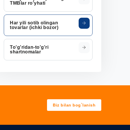
TMBlar ro'yhati
Har yili sotib olingan
tovarlar (ichki bozor)
To'g'ridan-to'g'ri
shartnomalar
Biz bilan bog`lanish