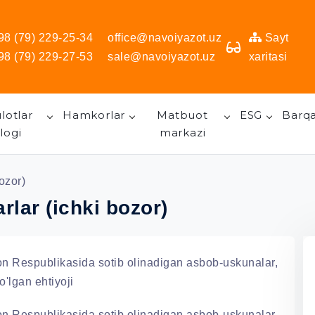
98 (79) 229-25-34
office@navoiyazot.uz
Sayt
98 (79) 229-27-53
sale@navoiyazot.uz
xaritasi
lotlar
Hamkorlar
Matbuot
ESG
Barqa
logi
markazi
bozor)
arlar (ichki bozor)
on Respublikasida sotib olinadigan asbob-uskunalar,
'lgan ehtiyoji
on Respublikasida sotib olinadigan asbob-uskunalar,