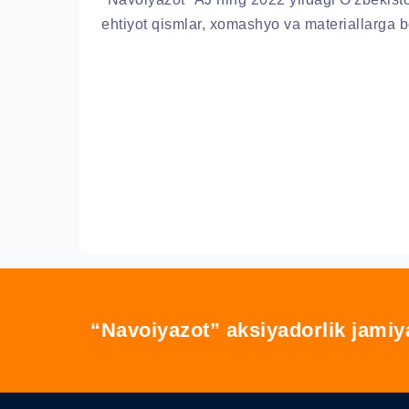
ehtiyot qismlar, xomashyo va materiallarga bo
“Navoiyazot” aksiyadorlik jamiy