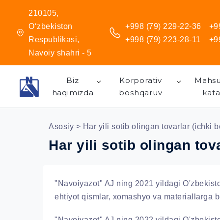
210105,
O‘zbekiston
+998 (79) 229-22-36
+9
Respublikasi,
+998 (79) 223-28-11
+9
Navoiy shahri - 5
Biz
Korporativ
Mahsu
haqimizda
boshqaruv
kata
Asosiy
> Har yili sotib olingan tovarlar (ichki 
Har yili sotib olingan tov
"Navoiyazot" AJ ning 2021 yildagi O'zbekist
ehtiyot qismlar, xomashyo va materiallarga bo
"Navoiyazot" AJ ning 2022 yildagi O'zbekist