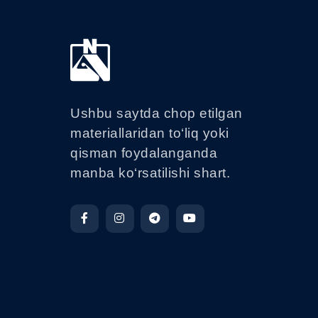
Ushbu saytda chop etilgan
materiallaridan to‘liq yoki
qisman foydalanganda
manba ko‘rsatilishi shart.