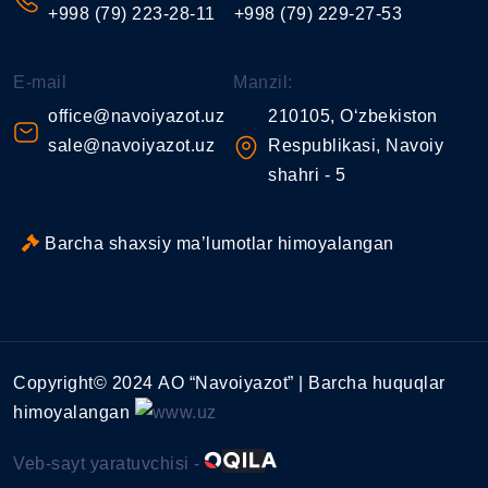
+998 (79) 223-28-11
+998 (79) 229-27-53
E-mail
Manzil:
office@navoiyazot.uz
210105, O‘zbekiston
sale@navoiyazot.uz
Respublikasi, Navoiy
shahri - 5
Barcha shaxsiy ma’lumotlar himoyalangan
Copyright© 2024 АО “Navoiyazot” | Barcha huquqlar
himoyalangan
Veb-sayt yaratuvchisi -