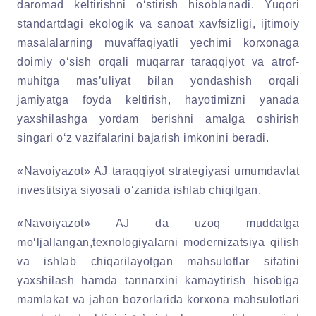
daromad keltirishni o‘stirish hisoblanadi. Yuqori
standartdagi ekologik va sanoat xavfsizligi, ijtimoiy
masalalarning muvaffaqiyatli yechimi korxonaga
doimiy o‘sish orqali muqarrar taraqqiyot va atrof-
muhitga mas’uliyat bilan yondashish orqali
jamiyatga foyda keltirish, hayotimizni yanada
yaxshilashga yordam berishni amalga oshirish
singari o‘z vazifalarini bajarish imkonini beradi.
«Navoiyazot» AJ taraqqiyot strategiyasi umumdavlat
investitsiya siyosati o‘zanida ishlab chiqilgan.
«Navoiyazot» AJ da uzoq muddatga
mo‘ljallangan,texnologiyalarni modernizatsiya qilish
va ishlab chiqarilayotgan mahsulotlar sifatini
yaxshilash hamda tannarxini kamaytirish hisobiga
mamlakat va jahon bozorlarida korxona mahsulotlari