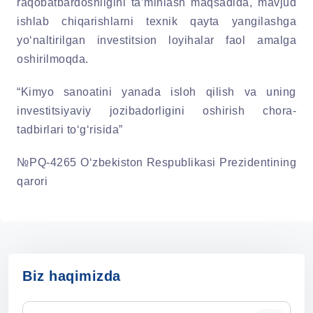
raqobatbardoshligini ta’minlash maqsadida, mavjud
ishlab chiqarishlarni texnik qayta yangilashga
yo‘naltirilgan investitsion loyihalar faol amalga
oshirilmoqda.
“Kimyo sanoatini yanada isloh qilish va uning
investitsiyaviy jozibadorligini oshirish chora-
tadbirlari to‘g‘risida”
№PQ-4265 O‘zbekiston Respublikasi Prezidentining
qarori
Biz haqimizda