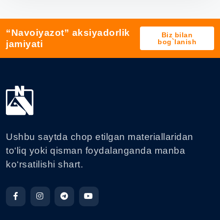
“Navoiyazot” aksiyadorlik
Biz bilan
bog`lanish
jamiyati
Ushbu saytda chop etilgan materiallaridan
to‘liq yoki qisman foydalanganda manba
ko‘rsatilishi shart.