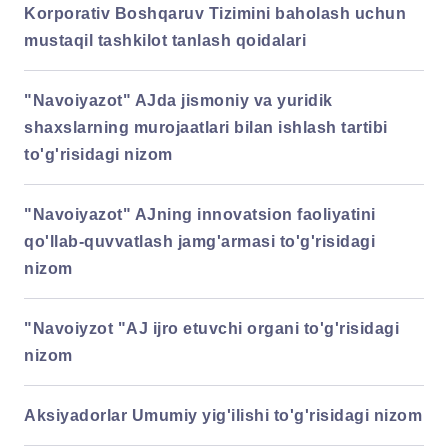
Korporativ Boshqaruv Tizimini baholash uchun
mustaqil tashkilot tanlash qoidalari
"Navoiyazot" AJda jismoniy va yuridik
shaxslarning murojaatlari bilan ishlash tartibi
to'g'risidagi nizom
"Navoiyazot" AJning innovatsion faoliyatini
qo'llab-quvvatlash jamg'armasi to'g'risidagi
nizom
"Navoiyzot "AJ ijro etuvchi organi to'g'risidagi
nizom
Aksiyadorlar Umumiy yig'ilishi to'g'risidagi nizom