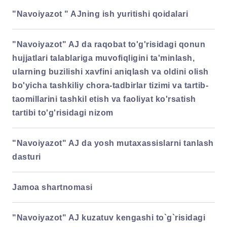
"Navoiyazot " AJning ish yuritishi qoidalari
"Navoiyazot" AJ da raqobat to'g'risidagi qonun
hujjatlari talablariga muvofiqligini ta'minlash,
ularning buzilishi xavfini aniqlash va oldini olish
bo'yicha tashkiliy
chora-tadbirlar tizimi va tartib-
taomillarini tashkil etish va faoliyat ko'rsatish
tartibi to'g'risidagi nizom
"Navoiyazot" AJ da yosh mutaxassislarni tanlash
dasturi
Jamoa shartnomasi
"Navoiyazot" AJ kuzatuv kengashi to`g`risidagi