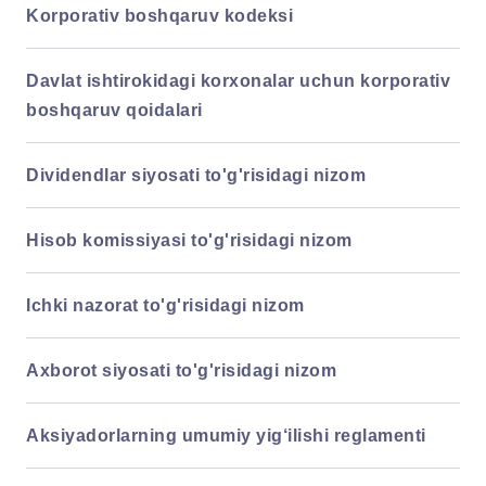
Korporativ boshqaruv kodeksi
Davlat ishtirokidagi korxonalar uchun korporativ
boshqaruv qoidalari
Dividendlar siyosati to'g'risidagi nizom
Hisob komissiyasi to'g'risidagi nizom
Ichki nazorat to'g'risidagi nizom
Axborot siyosati to'g'risidagi nizom
Aksiyadorlarning umumiy yig‘ilishi reglamenti