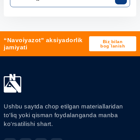
“Navoiyazot” aksiyadorlik
Biz bilan
bog`lanish
jamiyati
Ushbu saytda chop etilgan materiallaridan
to‘liq yoki qisman foydalanganda manba
ko‘rsatilishi shart.