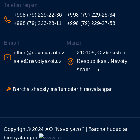
Telefon raqam:
+998 (79) 229-22-36
+998 (79) 229-25-34
+998 (79) 223-28-11
+998 (79) 229-27-53
E-mail
Manzil:
office@navoiyazot.uz
210105, O‘zbekiston
sale@navoiyazot.uz
Respublikasi, Navoiy
shahri - 5
Barcha shaxsiy ma’lumotlar himoyalangan
Copyright© 2024 АО “Navoiyazot” | Barcha huquqlar
himoyalangan