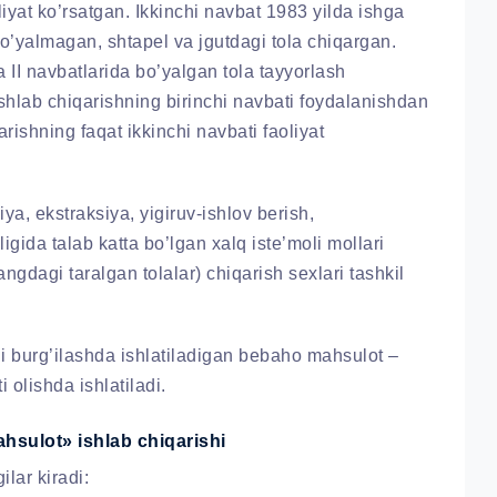
liyat ko’rsatgan. Ikkinchi navbat 1983 yilda ishga
bo’yalmagan, shtapel va jgutdagi tola chiqargan.
 II navbatlarida bo’yalgan tola tayyorlash
 ishlab chiqarishning birinchi navbati foydalanishdan
arishning faqat ikkinchi navbati faoliyat
iya, ekstraksiya, yigiruv-ishlov berish,
ligida talab katta bo’lgan xalq iste’moli mollari
 rangdagi taralgan tolalar) chiqarish sexlari tashkil
rni burg’ilashda ishlatiladigan bebaho mahsulot –
olishda ishlatiladi.
hsulot» ishlab chiqarishi
lar kiradi: