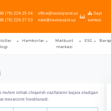
98 (79) 229-25-34
office@navoiyazot.uz
Sayt
98 (79) 229-27-53
sale@navoiyazot.uz
xaritasi
lotlar
Hamkorlar
Matbuot
ESG
Barqa
logi
markazi
i
muhim ishlab chiqarish vazifalarini bajara oladigan
oat mexanizmi hisoblanadi.