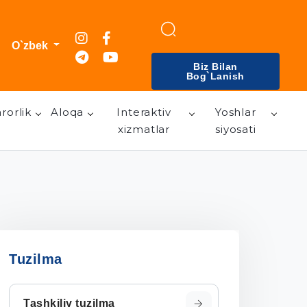
O`zbek
Biz Bilan
Bog`lanish
rorlik
Aloqa
Interaktiv
Yoshlar
xizmatlar
siyosati
Tuzilma
Tashkiliy tuzilma