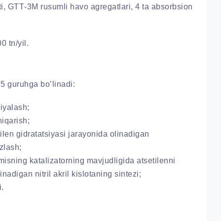
ati, GТТ-3M rusumli havo agregatlari, 4 ta absorbsion
 tn/yil.
5 guruhga bo’linadi:
iyalash;
hiqarish;
tilen gidratatsiyasi jarayonida olinadigan
ezlash;
misning katalizatorning mavjudligida atsetilenni
nadigan nitril akril kislotaning sintezi;
.