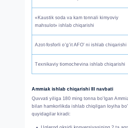
«Kaustik soda va kam tonnali kimyoviy
mahsulot» ishlab chiqarishi
Azot-fosforli o’g’it AFO’ ni ishlab chiqarishi
Тexnikaviy tiomochevina ishlab chiqarishi
Ammiak ishlab chiqarishi III navbati
Quvvati yiliga 180 ming tonna bo’lgan Ammiak
bilan hamkorlikda ishlab chiqilgan loyiha bo’
quyidagilar kiradi:
Uglerod oksidi konversiyasining 2 ta agr