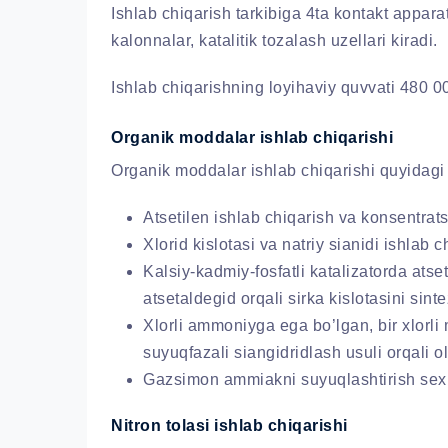
Ishlab chiqarish tarkibiga 4ta kontakt appar
kalonnalar, katalitik tozalash uzellari kiradi.
Ishlab chiqarishning loyihaviy quvvati 480 000
Organik moddalar ishlab chiqarishi
Organik moddalar ishlab chiqarishi quyidagi 
Atsetilen ishlab chiqarish va konsentrats
Хlorid kislotasi va natriy sianidi ishlab c
Kalsiy-kadmiy-fosfatli katalizatorda atse
atsetaldegid orqali sirka kislotasini sint
Xlorli ammoniyga ega bo’lgan, bir xlorli 
suyuqfazali siangidridlash usuli orqali oli
Gazsimon ammiakni suyuqlashtirish sexi
Nitron tolasi ishlab chiqarishi