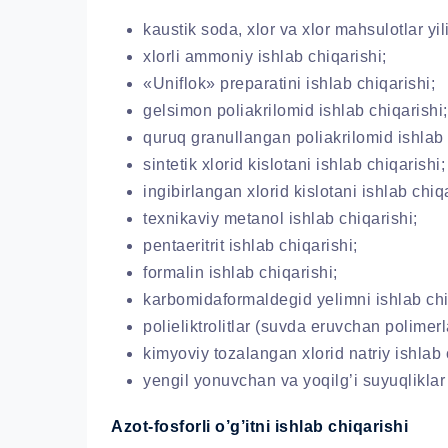
kaustik soda, xlor va xlor mahsulotlar yi
xlorli ammoniy ishlab chiqarishi;
«Uniflok» preparatini ishlab chiqarishi;
gelsimon poliakrilomid ishlab chiqarishi;
quruq granullangan poliakrilomid ishlab 
sintetik xlorid kislotani ishlab chiqarishi;
ingibirlangan xlorid kislotani ishlab chiqa
texnikaviy metanol ishlab chiqarishi;
pentaeritrit ishlab chiqarishi;
formalin ishlab chiqarishi;
karbomidaformaldegid yelimni ishlab chi
polieliktrolitlar (suvda eruvchan polimerl
kimyoviy tozalangan xlorid natriy ishlab 
yengil yonuvchan va yoqilg’i suyuqlikla
Azot-fosforli o’g’itni ishlab chiqarishi