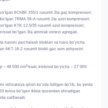
 bo’lgan 6ChBK 355/1 rusumli 3ta gaz kompressori;
 bo’lgan 7RMA-56-A rusumli 2ta azot kompressori;
 bo’lgan KТK 12,5/35 rusumli azot kompressori;
tn/soat bo’lgan 3ta ammiak sintezi agregati.
ita havoni parchalash bloklari va havo bo’yicha
gan AKТ-16-2 rusumli blokli gaz xom ashyosini
3
gi – 48 000 nm
/soat, kislorod bo’yicha – 27 000
i utilizatsiya qilish ko’zda tutilgan bo’lib, bu yerda
a 20 tonna bo’lgan ikkita qozondan olinadigan
ida sarflanadi.