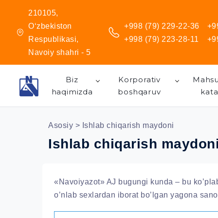
210105,
O‘zbekiston
+998 (79) 229-22-36
+9
Respublikasi,
+998 (79) 223-28-11
+9
Navoiy shahri - 5
Biz
Korporativ
Mahsu
haqimizda
boshqaruv
kata
Asosiy
> Ishlab chiqarish maydoni
Ishlab chiqarish maydon
«Navoiyazot» AJ bugungi kunda – bu ko’plab 
o’nlab sexlardan iborat bo’lgan yagona san