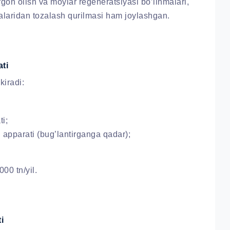
rgon olish va moylar regeneratsiyasi bo’linmalari,
malaridan tozalash qurilmasi ham joylashgan.
ati
kiradi:
ti;
h apparati (bug’lantirganga qadar);
00 tn/yil.
i