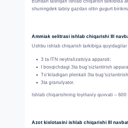
Bundan tashqari ishlab chiqarish tarkibida a
shuningdek tabiiy gazdan oltin gugurt birik
Ammiak selitrasi ishlab chiqarishi III navb
Ushbu ishlab chiqarish tarkibiga quyidagilar 
3 ta IТN neytralizatsiya apparati;
I bosqichdagi 3ta bug’sizlantirish appara
Тo’kiladigan plenkali 3ta bug’sizlantiris
3ta granulyator.
Ishlab chiqarishning loyihaviy quvvati – 600 0
Azot kislotasini ishlab chiqarishi III navbat