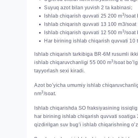
Suyuq azot bilan yuvish 2 ta kabinasi;
3
Ishlab chiqarish quvvati 25 200 m
/soat
Ishlab chiqarish quvvati 13 100 m3/soat
3
Ishlab chiqarish quvvati 12 500 m
/soat
Har birining ishlab chiqarish quvvati 10 
Ishlab chiqarish tarkibiga BR-6M rusumli ikk
3
ishlab chiqaruvchanligi 55 000 m
/soat bo’l
tayyorlash sexi kiradi.
Azot bo’yicha umumiy ishlab chiqaruvchanli
3
nm
/soat.
Ishlab chiqarishda SO fraksiyasining issiqligin
har birining ishlab chiqarish quvvati soatig
qizdirilgan suv bug’i ishlab chiqarishning o’z