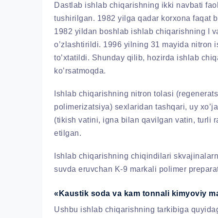
Dastlab ishlab chiqarishning ikki navbati fao
tushirilgan. 1982 yilga qadar korxona faqat 
1982 yildan boshlab ishlab chiqarishning I va
o’zlashtirildi. 1996 yilning 31 mayida nitron
to’xtatildi. Shunday qilib, hozirda ishlab chiq
ko’rsatmoqda.
Ishlab chiqarishning nitron tolasi (regenerats
polimerizatsiya) sexlaridan tashqari, uy xo’ja
(tikish vatini, igna bilan qavilgan vatin, turli
etilgan.
Ishlab chiqarishning chiqindilari skvajinala
suvda eruvchan K-9 markali polimer preparati 
«Kaustik soda va kam tonnali kimyoviy ma
Ushbu ishlab chiqarishning tarkibiga quyidagi