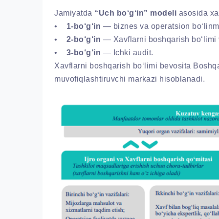
Jamiyatda
“Uch bo‘g‘in” modeli
asosida xav
•
1-bo‘g‘in
— biznes va operatsion bo‘linm
•
2-bo‘g‘in
— Xavflarni boshqarish bo‘limi
•
3-bo‘g‘in
— Ichki audit.
Xavflarni boshqarish bo‘limi bevosita Boshqa
muvofiqlashtiruvchi markazi hisoblanadi.