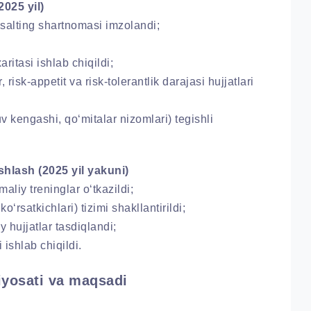
025 yil)
alting shartnomasi imzolandi;
ritasi ishlab chiqildi;
isk-appetit va risk-tolerantlik darajasi hujjatlari
 kengashi, qo‘mitalar nizomlari) tegishli
shlash (2025 yil yakuni)
liy treninglar o‘tkazildi;
o‘rsatkichlari) tizimi shakllantirildi;
hujjatlar tasdiqlandi;
ishlab chiqildi.
iyosati va maqsadi