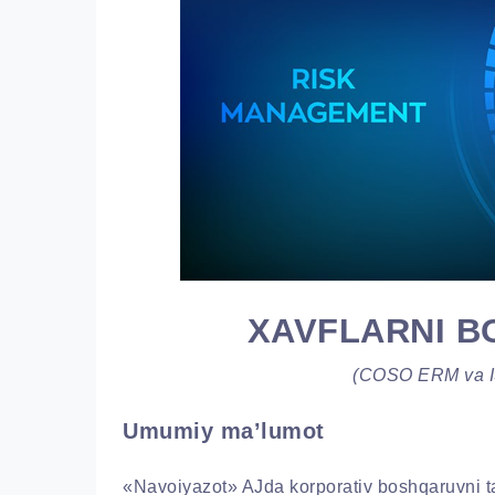
XAVFLARNI B
(COSO ERM va I
Umumiy ma’lumot
«Navoiyazot» AJda korporativ boshqaruvni tak