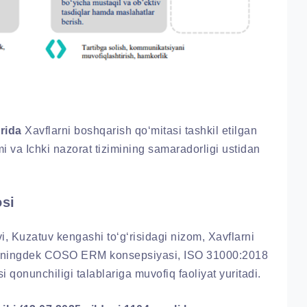
rida
Xavflarni boshqarish qo‘mitasi tashkil etilgan
mi va Ichki nazorat tizimining samaradorligi ustidan
osi
i, Kuzatuv kengashi to‘g‘risidagi nizom, Xavflarni
 shuningdek COSO ERM konsepsiyasi, ISO 31000:2018
 qonunchiligi talablariga muvofiq faoliyat yuritadi.