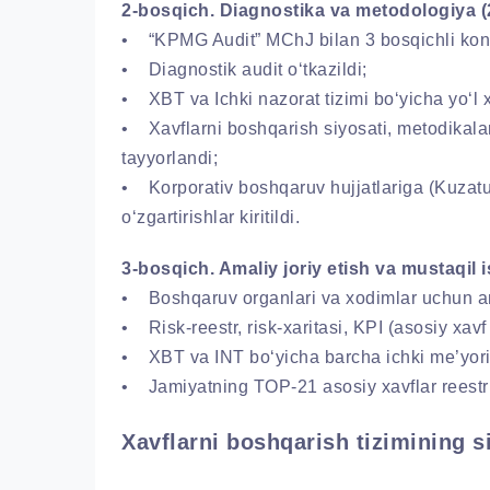
2-bosqich. Diagnostika va metodologiya (2
• “KPMG Audit” MChJ bilan 3 bosqichli kons
• Diagnostik audit o‘tkazildi;
• XBT va Ichki nazorat tizimi bo‘yicha yo‘l xa
• Xavflarni boshqarish siyosati, metodikalar, r
tayyorlandi;
• Korporativ boshqaruv hujjatlariga (Kuzatuv
o‘zgartirishlar kiritildi.
3-bosqich. Amaliy joriy etish va mustaqil i
• Boshqaruv organlari va xodimlar uchun ama
• Risk-reestr, risk-xaritasi, KPI (asosiy xavf k
• XBT va INT bo‘yicha barcha ichki me’yoriy 
• Jamiyatning TOP-21 asosiy xavflar reestri 
Xavflarni boshqarish tizimining s