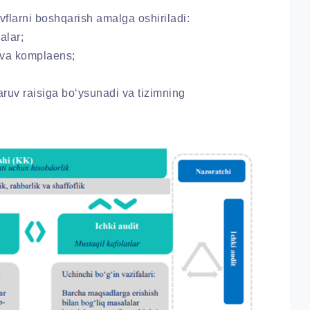
flarni boshqarish amalga oshiriladi:
alar;
 va komplaens;
ruv raisiga bo‘ysunadi va tizimning