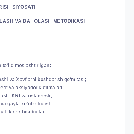
ISH SIYOSATI
QLASH VA BAHOLASH METODIKASI
‘liq moslashtirilgan:
hi va Xavflarni boshqarish qo‘mitasi;
tit va aksiyador kutilmalari;
ash, KRI va risk-reestr;
a qayta ko‘rib chiqish;
illik risk hisobotlari.