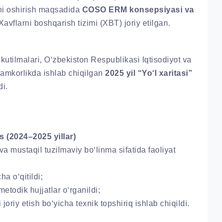
ini oshirish maqsadida
COSO ERM konsepsiyasi va
avflarni boshqarish tizimi (XBT) joriy etilgan.
utilmalari, O‘zbekiston Respublikasi Iqtisodiyot va
hamkorlikda ishlab chiqilgan
2025 yil “Yo‘l xaritasi”
i.
s (2024–2025 yillar)
va mustaqil tuzilmaviy bo‘linma sifatida faoliyat
a o‘qitildi;
todik hujjatlar o‘rganildi;
 etish bo‘yicha texnik topshiriq ishlab chiqildi.