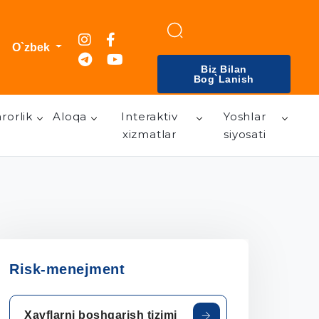
O`zbek
Biz Bilan
Bog`lanish
rorlik
Aloqa
Interaktiv
Yoshlar
xizmatlar
siyosati
Risk-menejment
Xavflarni boshqarish tizimi