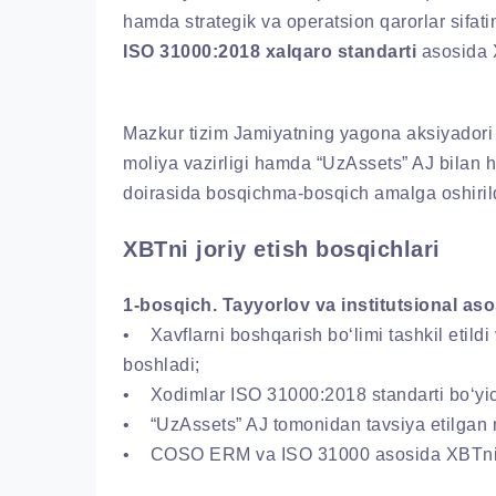
hamda strategik va operatsion qarorlar sifat
ISO 31000:2018 xalqaro standarti
asosida X
Mazkur tizim Jamiyatning yagona aksiyadori k
moliya vazirligi hamda “UzAssets” AJ bilan 
doirasida bosqichma-bosqich amalga oshirild
XBTni joriy etish bosqichlari
1-bosqich. Tayyorlov va institutsional aso
• Xavflarni boshqarish bo‘limi tashkil etildi 
boshladi;
• Xodimlar ISO 31000:2018 standarti bo‘yich
• “UzAssets” AJ tomonidan tavsiya etilgan me
• COSO ERM va ISO 31000 asosida XBTni joriy