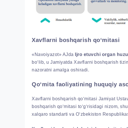
Xavflarni boshqarish qo‘mitasi
«Navoiyazot» AJda
Ijro etuvchi organ huzu
bo‘lib, u Jamiyatda Xavflarni boshqarish tizi
nazoratni amalga oshiradi.
Qo‘mita faoliyatining huquqiy as
Xavflarni boshqarish qo‘mitasi Jamiyat Ustav
boshqarish qo‘mitasi to‘g‘risidagi nizom,
xalqaro standarti va O‘zbekiston Respublikasi