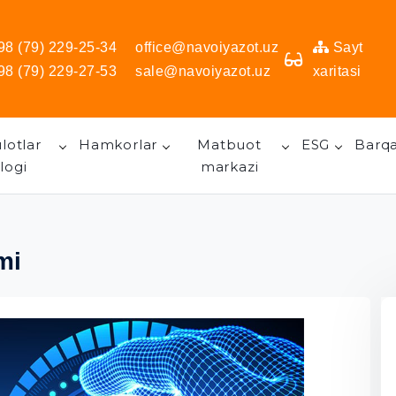
98 (79) 229-25-34
office@navoiyazot.uz
Sayt
98 (79) 229-27-53
sale@navoiyazot.uz
xaritasi
lotlar
Hamkorlar
Matbuot
ESG
Barqa
logi
markazi
mi