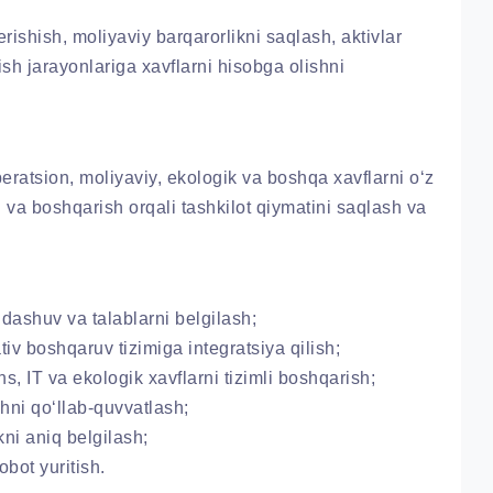
ishish, moliyaviy barqarorlikni saqlash, aktivlar
sh jarayonlariga xavflarni hisobga olishni
operatsion, moliyaviy, ekologik va boshqa xavflarni o‘z
 va boshqarish orqali tashkilot qiymatini saqlash va
ashuv va talablarni belgilash;
iv boshqaruv tizimiga integratsiya qilish;
, IT va ekologik xavflarni tizimli boshqarish;
hni qo‘llab-quvvatlash;
ni aniq belgilash;
bot yuritish.