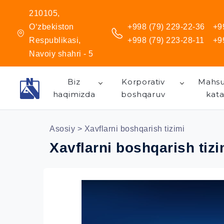
210105,
O‘zbekiston
+998 (79) 229-22-36
+9
Respublikasi,
+998 (79) 223-28-11
+9
Navoiy shahri - 5
Biz
Korporativ
Mahsu
haqimizda
boshqaruv
kata
Asosiy
> Xavflarni boshqarish tizimi
Xavflarni boshqarish tizi