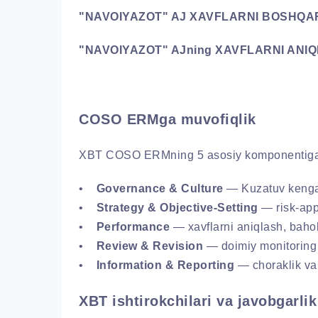
"NAVOIYAZOT" AJ XAVFLARNI BOSHQAR
"NAVOIYAZOT" AJning XAVFLARNI ANI
COSO ERMga muvofiqlik
XBT COSO ERMning 5 asosiy komponentiga to
•
Governance & Culture
— Kuzatuv kengas
•
Strategy & Objective-Setting
— risk-appe
•
Performance
— xavflarni aniqlash, bahol
•
Review & Revision
— doimiy monitoring v
•
Information & Reporting
— choraklik va y
XBT ishtirokchilari va javobgarlik