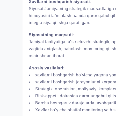
Xavflarni boshqarish siyosati:
Siyosat Jamiyatning strategik maqsadlariga er
himoyasini ta’minlash hamda qaror qabul qili
integratsiya qilishga qaratilgan.
Siyosatning maqsadi:
Jamiyat faoliyatiga ta’sir etuvchi strategik, 
vaqtida aniqlash, baholash, monitoring qilish
oshirishdan iborat.
Asosiy vazifalari:
• xavflarni boshqarish bo‘yicha yagona yond
• xavflarni boshqarish jarayonlarini korporat
• Strategik, operatsion, moliyaviy, komplaens
• Risk-appetit doirasida qarorlar qabul qilis
• Barcha boshqaruv darajalarda javobgarlik
• Xavflar bo‘yicha shaffof monitoring va hiso