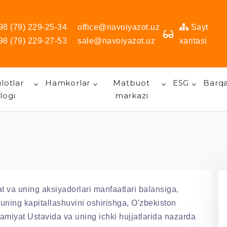
98 (79) 229-25-34
office@navoiyazot.uz
Sayt
98 (79) 229-27-53
sale@navoiyazot.uz
xaritasi
lotlar
Hamkorlar
Matbuot
ESG
Barqa
logi
markazi
t va uning aksiyadorlari manfaatlari balansiga,
a uning kapitallashuvini oshirishga, O'zbekiston
amiyat Ustavida va uning ichki hujjatlarida nazarda