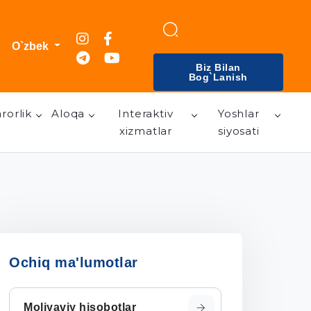
O`zbek
Biz Bilan
Bog`lanish
rorlik
Aloqa
Interaktiv
Yoshlar
xizmatlar
siyosati
Ochiq ma'lumotlar
Moliyaviy hisobotlar