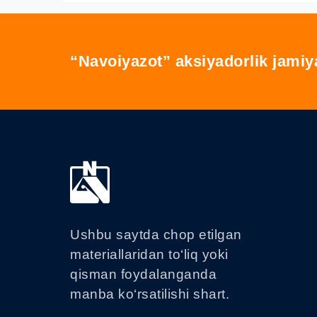
“Navoiyazot” aksiyadorlik jamiy
Ushbu saytda chop etilgan
materiallaridan to‘liq yoki
qisman foydalanganda
manba ko‘rsatilishi shart.