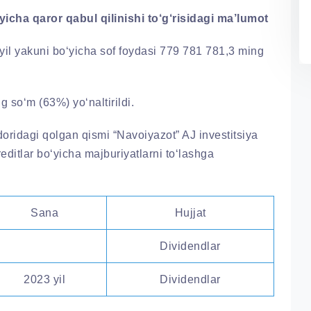
yicha
qaror
qabul
qilinishi
to
‘
g
‘
risidagi
ma
’
lumot
yil yakuni bo‘yicha sof foydasi 779 781 781,3 ming
 so‘m (63%) yo‘naltirildi.
ridagi qolgan qismi “Navoiyazot” AJ investitsiya
reditlar bo‘yicha majburiyatlarni to‘lashga
Sana
Hujjat
Dividendlar
2023 yil
Dividendlar