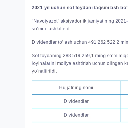
2021-
yil
uchun
sof
foydani
taqsimlash
bo
‘
“Navoiyazot” aksiyadorlik jamiyatining 2021-
so‘mni tashkil etdi.
Dividendlar to‘lash uchun 491 262 522,2 ming
Sof foydaning 288 519 259,1 ming so‘m miqdo
loyihalarini moliyalashtirish uchun olingan k
yo‘naltirildi.
Hujjatning nomi
Dividendlar
Dividendlar