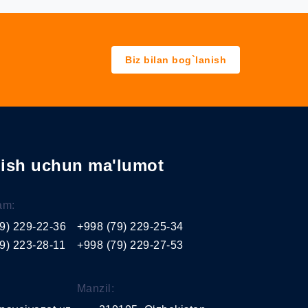
Biz bilan bog`lanish
nish uchun ma'lumot
am:
9) 229-22-36
+998 (79) 229-25-34
9) 223-28-11
+998 (79) 229-27-53
Manzil: