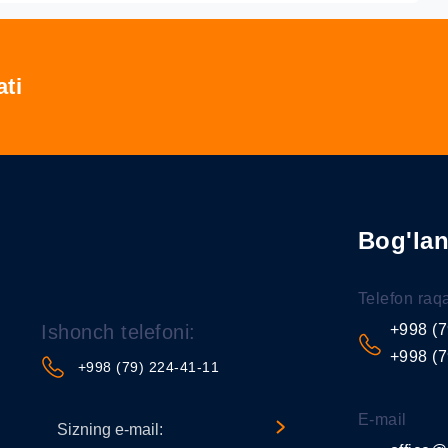
ati
Bog'la
Telefon raq
Ishonch telefoni:
+998 (7
+998 (7
+998 (79) 224-41-11
E-mail