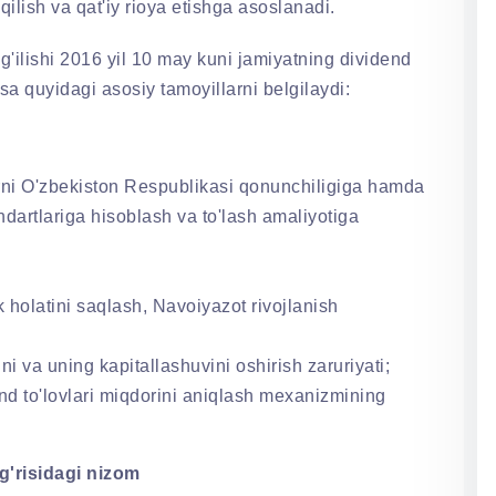
qilish va qat'iy rioya etishga asoslanadi.
'ilishi 2016 yil 10 may kuni jamiyatning dividend
esa quyidagi asosiy tamoyillarni belgilaydi:
rni O'zbekiston Respublikasi qonunchiligiga hamda
ndartlariga hisoblash va to'lash amaliyotiga
 holatini saqlash, Navoiyazot rivojlanish
ni va uning kapitallashuvini oshirish zaruriyati;
nd to'lovlari miqdorini aniqlash mexanizmining
g'risidagi nizom