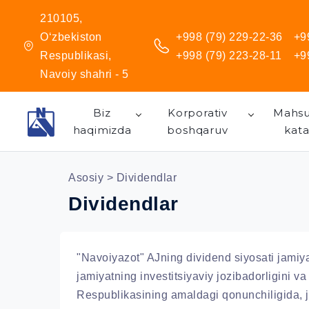
210105,
O‘zbekiston
+998 (79) 229-22-36
+9
Respublikasi,
+998 (79) 223-28-11
+9
Navoiy shahri - 5
Biz
Korporativ
Mahsu
haqimizda
boshqaruv
kata
Asosiy
> Dividendlar
Dividendlar
"Navoiyazot" AJning dividend siyosati jamiya
jamiyatning investitsiyaviy jozibadorligini v
Respublikasining amaldagi qonunchiligida, j