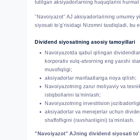
tutilgan aksiyadorlarning huquqlarini hurmat 
"Navoiyazot" AJ aksiyadorlarining umumiy yig
siyosati to'g'risidagi Nizomni tasdiqladi, bu 
Dividend siyosatining asosiy tamoyillari
Navoiyazotda qabul qilingan dividendla
korporativ xulq-atvorning eng yaxshi sta
muvofiqligi;
aksiyadorlar manfaatlariga rioya qilish;
Navoiyazotning zarur moliyaviy va texnik
istiqbollarini ta'minlash;
Navoiyazotning investitsion jozibadorligi
aksiyadorlar va menejerlar uchun divide
shaffofligini (ravshanligini) ta'minlash.
"Navoiyazot" AJning dividend siyosati to'