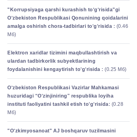
"Korrupsiyaga qarshi kurashish to‘g‘risida"gi
O‘zbekiston Respublikasi Qonunining qoidalarini
amalga oshirish chora-tadbirlari to‘g‘risida :
(0.46
Мб)
Elektron xaridlar tizimini maqbullashtirish va
ulardan tadbirkorlik subyektlarining
foydalanishini kengaytirish to‘g‘risida :
(0.25 Мб)
O‘zbekiston Respublikasi Vazirlar Mahkamasi
huzuridagi “O‘zinjiniring” respublika loyiha
instituti faoliyatini tashkil etish to‘g‘risida:
(0.28
Мб)
"O‘zkimyosanoat" AJ boshqaruv tuzilmasini