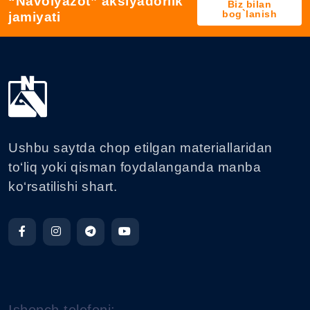
“Navoiyazot” aksiyadorlik
Biz bilan
bog`lanish
jamiyati
Ushbu saytda chop etilgan materiallaridan
to‘liq yoki qisman foydalanganda manba
ko‘rsatilishi shart.