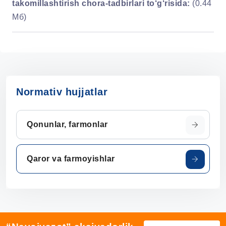
takomillashtirish chora-tadbirlari to‘g‘risida:
(0.44
Мб)
Normativ hujjatlar
Qonunlar, farmonlar
Qaror va farmoyishlar