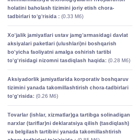
holatini baholash tizimini joriy etish chora-
tadbirlari to‘g‘risida :
(0.33 Мб)
Xo‘jalik jamiyatlari ustav jamg‘armasidagi davlat
aksiyalari paketlari (ulushlari)ni boshqarish
bo‘yicha faoliyatni amalga oshirish tartibi
to‘g‘risidagi nizomni tasdiqlash haqida:
(0.28 Мб)
Aksiyadorlik jamiyatlarida korporativ boshqaruv
tizimini yanada takomillashtirish chora-tadbirlari
to‘g‘risida:
(0.26 Мб)
Tovarlar (ishlar, xizmatlar)ga tartibga solinadigan
narxlar (tariflar)ni deklaratsiya qilish (tasdiqlash)
va belgilash tartibini yanada takomillashtirish