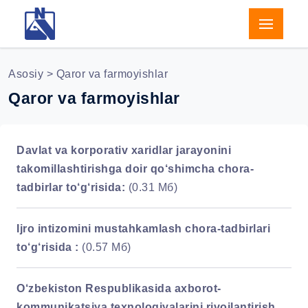
Asosiy
> Qaror va farmoyishlar
Qaror va farmoyishlar
Davlat va korporativ xaridlar jarayonini
takomillashtirishga doir qo‘shimcha chora-
tadbirlar to‘g‘risida:
(0.31 Мб)
Ijro intizomini mustahkamlash chora-tadbirlari
to‘g‘risida :
(0.57 Мб)
O‘zbekiston Respublikasida axborot-
kommunikatsiya texnologiyalarini rivojlantirish