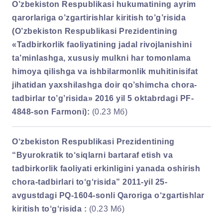
O’zbekiston Respublikasi hukumatining ayrim
qarorlariga o’zgartirishlar kiritish to’g’risida
(O’zbekiston Respublikasi Prezidentining
«Tadbirkorlik faoliyatining jadal rivojlanishini
ta’minlashga, xususiy mulkni har tomonlama
himoya qilishga va ishbilarmonlik muhitinisifat
jihatidan yaxshilashga doir qo’shimcha chora-
tadbirlar to’g’risida» 2016 yil 5 oktabrdagi PF-
4848-son Farmoni):
(0.23 Мб)
O‘zbekiston Respublikasi Prezidentining
“Byurokratik to‘siqlarni bartaraf etish va
tadbirkorlik faoliyati erkinligini yanada oshirish
chora-tadbirlari to‘g‘risida” 2011-yil 25-
avgustdagi PQ-1604-sonli Qaroriga o‘zgartishlar
kiritish to‘g‘risida :
(0.23 Мб)