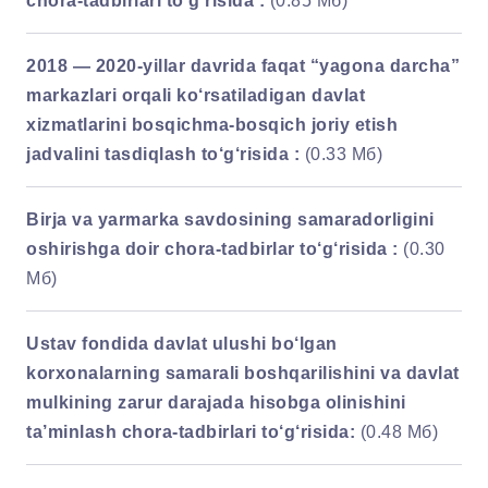
chora-tadbirlari to‘g‘risida :
(0.85 Мб)
2018 — 2020-yillar davrida faqat “yagona darcha”
markazlari orqali ko‘rsatiladigan davlat
xizmatlarini bosqichma-bosqich joriy etish
jadvalini tasdiqlash to‘g‘risida :
(0.33 Мб)
Birja va yarmarka savdosining samaradorligini
oshirishga doir chora-tadbirlar to‘g‘risida :
(0.30
Мб)
Ustav fondida davlat ulushi bo‘lgan
korxonalarning samarali boshqarilishini va davlat
mulkining zarur darajada hisobga olinishini
ta’minlash chora-tadbirlari to‘g‘risida:
(0.48 Мб)