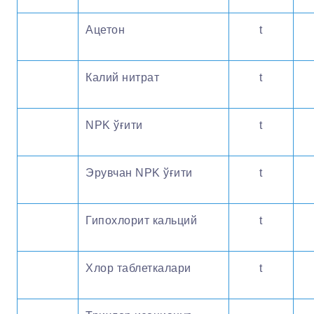
Ацетон
t
Калий нитрат
t
NPK ўғити
t
Эрувчан NPK ўғити
t
Гипохлорит кальций
t
Хлор таблеткалари
t