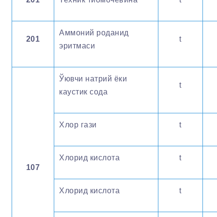
Аммоний роданид
201
t
эритмаси
Ўювчи натрий ёки
t
каустик сода
Хлор гази
t
Хлорид кислота
t
107
Хлорид кислота
t