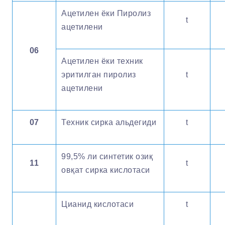
Ацетилен ёки Пиролиз
t
ацетилени
06
Ацетилен ёки техник
эритилган пиролиз
t
ацетилени
07
Техник сирка альдегиди
t
99,5% ли синтетик озиқ
11
t
овқат сирка кислотаси
Цианид кислотаси
t