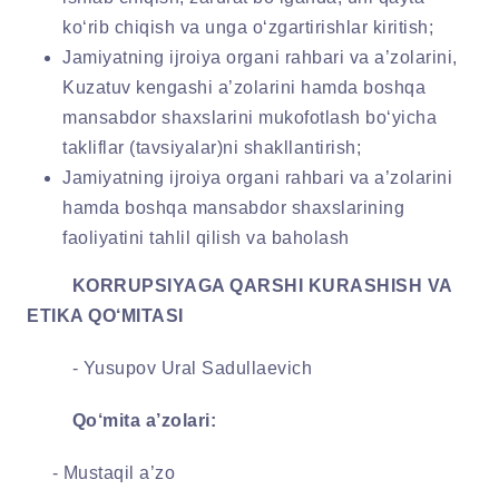
ko‘rib chiqish va unga o‘zgartirishlar kiritish;
Jamiyatning ijroiya organi rahbari va a’zolarini,
Kuzatuv kengashi a’zolarini hamda boshqa
mansabdor shaxslarini mukofotlash bo‘yicha
takliflar (tavsiyalar)ni shakllantirish;
Jamiyatning ijroiya organi rahbari va a’zolarini
hamda boshqa mansabdor shaxslarining
faoliyatini tahlil qilish va baholash
KORRUPSIYAGA QARSHI KURASHISH
VA
ETIKA QO‘MITASI
- Yusupov
Ural Sadullaevich
Qo‘mita a’zolari:
- Mustaqil a’zo