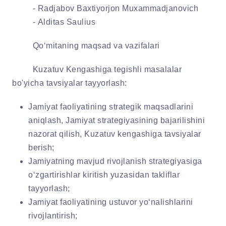
- Radjabov Baxtiyorjon Muxammadjanovich
-
Alditas Saulius
Qo‘mitaning maqsad va vazifalari
Kuzatuv Kengashiga tegishli masalalar
bo'yicha tavsiyalar tayyorlash:
Jamiyat faoliyatining strategik maqsadlarini
aniqlash, Jamiyat strategiyasining bajarilishini
nazorat qilish, Kuzatuv kengashiga tavsiyalar
berish;
Jamiyatning mavjud rivojlanish strategiyasiga
o‘zgartirishlar kiritish yuzasidan takliflar
tayyorlash;
Jamiyat faoliyatining ustuvor yo‘nalishlarini
rivojlantirish;