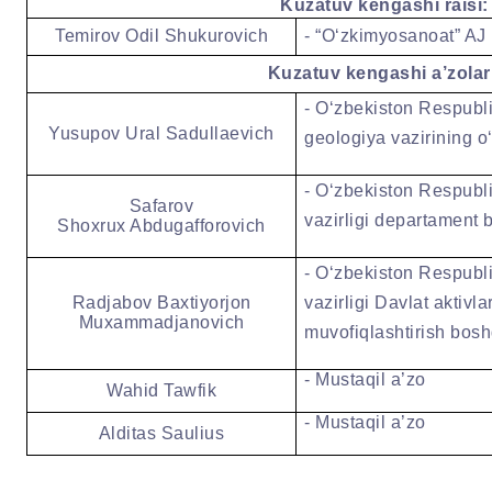
Kuzatuv kengashi raisi
:
Temirov Odil Shukurov
ich
-
“O‘zkimyosanoat” AJ 
Kuzatuv kengashi a’zolar
-
O‘zbekiston Respubli
Yusupov Ural Sadullaevich
geologiya vazirining o
-
O‘zbekiston Respublik
Safar
ov
vazirligi departament b
Shoxrux Abdugafforovich
-
O‘zbekiston Respublik
Radjabov Baxtiyorjon
vazirligi Davlat aktivla
Muxammadjanovich
muvofiqlashtirish bosh
-
Mustaqil a’zo
Wahid Tawfik
-
Mustaqil a’zo
Alditas Saulius