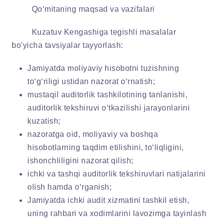
Qo‘mitaning maqsad va vazifalari
Kuzatuv Kengashiga tegishli masalalar
bo'yicha tavsiyalar tayyorlash:
Jamiyatda moliyaviy hisobotni tuzishning
to‘g‘riligi ustidan nazorat o‘rnatish;
mustaqil auditorlik tashkilotining tanlanishi,
auditorlik tekshiruvi o‘tkazilishi jarayonlarini
kuzatish;
nazoratga oid, moliyaviy va boshqa
hisobotlarning taqdim etilishini, to‘liqligini,
ishonchliligini nazorat qilish;
ichki va tashqi auditorlik tekshiruvlari natijalarini
olish hamda o‘rganish;
Jamiyatda ichki audit xizmatini tashkil etish,
uning rahbari va xodimlarini lavozimga tayinlash