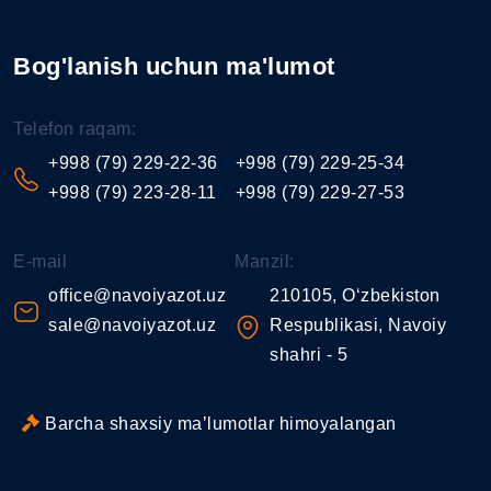
Bog'lanish uchun ma'lumot
Telefon raqam:
+998 (79) 229-22-36
+998 (79) 229-25-34
+998 (79) 223-28-11
+998 (79) 229-27-53
E-mail
Manzil:
office@navoiyazot.uz
210105, O‘zbekiston
sale@navoiyazot.uz
Respublikasi, Navoiy
shahri - 5
Barcha shaxsiy ma’lumotlar himoyalangan