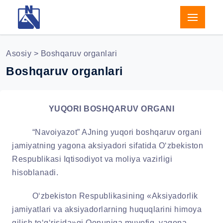
Asosiy
> Boshqaruv organlari
Boshqaruv organlari
Y
U
QORI BOS
H
QARUV ORGANI
“
Navoiyazot
”
AJning yuqori boshqaruv organi
jamiyatning yagona aksiyadori sifatida O‘zbekiston
Respublikasi Iqtisodiyot va moliya vazirligi
hisoblanadi.
O‘zbekiston Respublikasining «Aksiyadorlik
jamiyatlari va aksiyadorlarning huquqlarini himoya
qilish to‘g‘risida»gi Qonuniga muvofiq, yagona