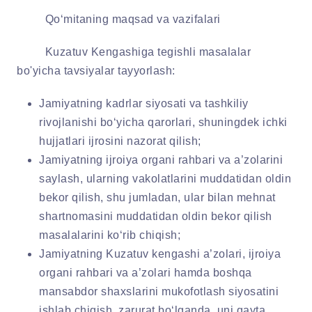
Qo‘mitaning maqsad va vazifalari
Kuzatuv Kengashiga tegishli masalalar
bo'yicha tavsiyalar tayyorlash:
Jamiyatning kadrlar siyosati va tashkiliy
rivojlanishi bo‘yicha qarorlari, shuningdek ichki
hujjatlari ijrosini nazorat qilish;
Jamiyatning ijroiya organi rahbari va a’zolarini
saylash, ularning vakolatlarini muddatidan oldin
bekor qilish, shu jumladan, ular bilan mehnat
shartnomasini muddatidan oldin bekor qilish
masalalarini ko‘rib chiqish;
Jamiyatning Kuzatuv kengashi a’zolari, ijroiya
organi rahbari va a’zolari hamda boshqa
mansabdor shaxslarini mukofotlash siyosatini
ishlab chiqish, zarurat bo‘lganda, uni qayta