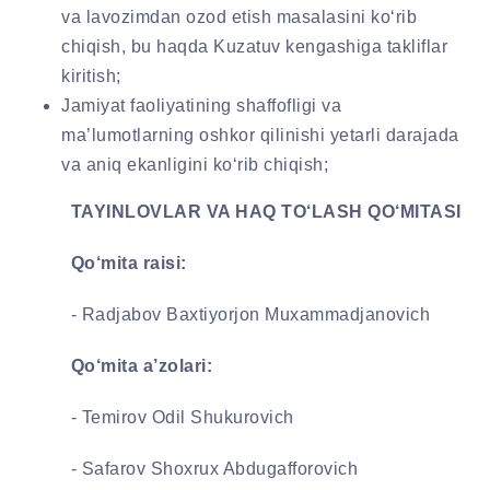
va lavozimdan ozod etish masalasini ko‘rib
chiqish, bu haqda Kuzatuv kengashiga takliflar
kiritish;
Jamiyat faoliyatining shaffofligi va
ma’lumotlarning oshkor qilinishi yetarli darajada
va aniq ekanligini ko‘rib chiqish;
TAYINLOVLAR VA HAQ TO‘LASH QO‘MITASI
Qo‘mita raisi:
- Radjabov Baxtiyorjon Muxammadjanovich
Qo‘mita a’zolari:
-
Temirov Odil Shukurovich
- Safarov Shoxrux Abdugafforovich