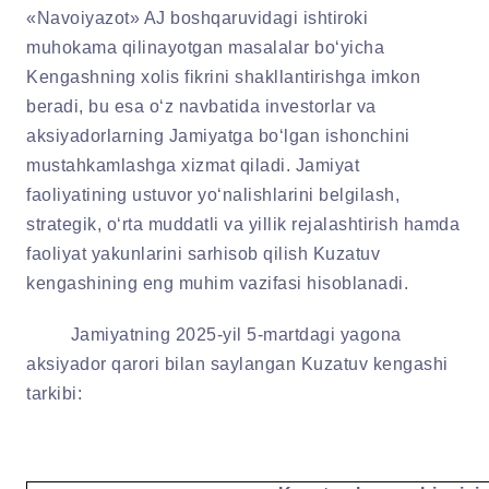
«Navoiyazot» AJ boshqaruvidagi ishtiroki
muhokama qilinayotgan masalalar bo‘yicha
Kengashning xolis fikrini shakllantirishga imkon
beradi, bu esa o‘z navbatida investorlar va
aksiyadorlarning Jamiyatga bo‘lgan ishonchini
mustahkamlashga xizmat qiladi.
Jamiyat
faoliyatining ustuvor yo‘nalishlarini belgilash,
strategik, o‘rta muddatli va yillik rejalashtirish hamda
faoliyat yakunlarini sarhisob qilish Kuzatuv
kengashining eng muhim vazifasi hisoblanadi.
Jamiyatning 2025-yil 5-martdagi yagona
aksiyador qarori bilan saylangan Kuzatuv kengashi
tarkibi: