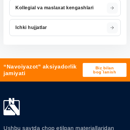
Kollegial va maslaxat kengashlari
Ichki hujjatlar
“Navoiyazot” aksiyadorlik
Biz bilan
bog`lanish
jamiyati
Ushbu saytda chop etilgan materiallaridan