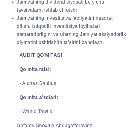
Jamiyatning dividend siyosati bo‘yicha
tavsiyalarni ishlab chiqish;
Jamiyatning investitsiya faoliyatini nazorat
qilish, istiqbolli investitsiya loyihalari
samaradorligini va ularning Jamiyat aksiyadorlik
qiymatini oshirishda ta’sirini baholash.
AUDIT QO‘MITASI
Qo‘mita raisi:
- Alditas Saulius
Qo‘mita a’zolari:
- Wahid Tawfik
- Safarov Shoxrux Abdugafforovich