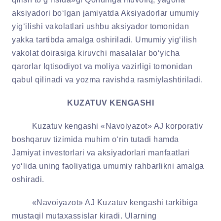
aksiyadori bo‘lgan jamiyatda Aksiyadorlar umumiy
yig‘ilishi vakolatlari ushbu aksiyador tomonidan
yakka tartibda amalga oshiriladi. Umumiy yig‘ilish
vakolat doirasiga kiruvchi masalalar bo‘yicha
qarorlar Iqtisodiyot va moliya vazirligi tomonidan
qabul qilinadi va yozma ravishda rasmiylashtiriladi.
KUZATUV KENGAS
H
I
Kuzatuv kengashi «Navoiyazot» A
J
korporativ
boshqaruv tizimida muhim o‘rin tutadi hamda
Jamiyat investorlari va aksiyadorlari manfaatlari
yo‘lida uning faoliyatiga umumiy rahbarlikni amalga
oshiradi.
«Navoiyazot» AJ Kuzatuv kengashi tarkibiga
mustaqil mutaxassislar kiradi. Ularning