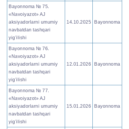
Bayonnoma № 75.
«Navoiyazot» AJ
aksiyadorlarni umumiy
14.10.2025
Bayonnoma
navbatdan tashqari
yig'ilishi
Bayonnoma № 76.
«Navoiyazot» AJ
aksiyadorlarni umumiy
12.01.2026
Bayonnoma
navbatdan tashqari
yig'ilishi
Bayonnoma № 77.
«Navoiyazot» AJ
aksiyadorlarni umumiy
15.01.2026
Bayonnoma
navbatdan tashqari
yig'ilishi