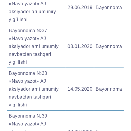
«Navoiyazot» AJ
29.06.2019
Bayonnoma
aksiyadorlari umumiy
yig`ilishi
Bayonnoma №37.
«Navoiyazot» AJ
aksiyadorlarni umumiy
08.01.2020
Bayonnoma
navbatdan tashqari
yig'ilishi
Bayonnoma №38.
«Navoiyazot» AJ
aksiyadorlarni umumiy
14.05.2020
Bayonnoma
navbatdan tashqari
yig'ilishi
Bayonnoma №39.
«Navoiyazot» AJ