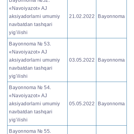
Bayonnoma №52.
«Navoiyazot» AJ
aksiyadorlarni umumiy
21.02.2022
Bayonnoma
navbatdan tashqari
yig'ilishi
Bayonnoma № 53.
«Navoiyazot» AJ
aksiyadorlarni umumiy
03.05.2022
Bayonnoma
navbatdan tashqari
yig'ilishi
Bayonnoma № 54.
«Navoiyazot» AJ
aksiyadorlarni umumiy
05.05.2022
Bayonnoma
navbatdan tashqari
yig'ilishi
Bayonnoma № 55.