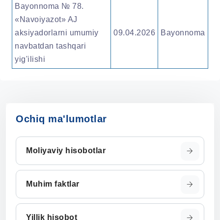
Bayonnoma № 78.
«Navoiyazot» AJ
aksiyadorlarni umumiy
09.04.2026
Bayonnoma
navbatdan tashqari
yig'ilishi
Ochiq ma'lumotlar
Moliyaviy hisobotlar
Muhim faktlar
Yillik hisobot