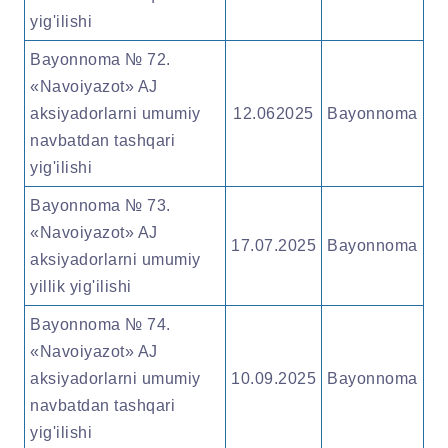
yig'ilishi
Bayonnoma № 72.
«Navoiyazot» AJ
aksiyadorlarni umumiy
12.062025
Bayonnoma
navbatdan tashqari
yig'ilishi
Bayonnoma № 73.
«Navoiyazot» AJ
17.07.2025
Bayonnoma
aksiyadorlarni umumiy
yillik yig'ilishi
Bayonnoma № 74.
«Navoiyazot» AJ
aksiyadorlarni umumiy
10.09.2025
Bayonnoma
navbatdan tashqari
yig'ilishi