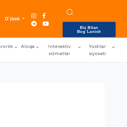
O`zbek
Biz Bilan
Bog`lanish
rorlik
Aloqa
Interaktiv
Yoshlar
xizmatlar
siyosati