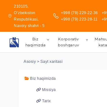
210105,
O‘zbekiston
+998 (79) 229-22-36
+9
Respublikasi,
+998 (79) 223-28-11
+9
Navoiy shahri - 5
Biz
Korporativ
Mahsu
haqimizda
boshqaruv
kata
Asosiy
> Sayt xaritasi
Biz haqimizda
Missiya
Tarix