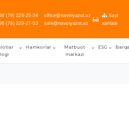
98 (79) 229-25-34
office@navoiyazot.uz
Sayt
98 (79) 229-27-53
sale@navoiyazot.uz
xaritasi
lotlar
Hamkorlar
Matbuot
ESG
Barqa
logi
markazi