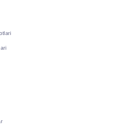
tlari
ari
ar