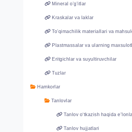
Mineral o'g'itlar
Kraskalar va laklar
To'qimachilik materiallari va mahsulo
Plastmassalar va ularning maxsulotl
Eritgichlar va suyultiruvchilar
Tuzlar
Hamkorlar
Tanlovlar
Tanlov o‘tkazish haqida e’lonl
Tanlov hujjatlari