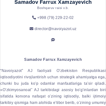
Samadov Farrux Xamzayevich
Boshqaruv raisi v.b.
+998 (79) 229-22-02
director@navoiyazot.uz
Samadov Farrux Xamzayevich
“Navoiyazot” AJ faoliyati O'zbekiston Respublikasi
iqtisodiyotini rivojlantirish uchun strategik ahamiyatga ega,
chunki bu juda ko'p odamlar manfaatlariga ta'sir qiladi.
«O'zkimyosanoat" AJ tarkibidagi asosiy bo'g'inlardan biri
sifatida korxona nafaqat o'zining iqtisodiy, balki ijtimoiy
tarkibiy qismiga ham alohida e'tibor berib, o'zining umumiy