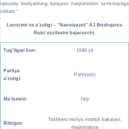
iqtisodiy faoliyatining barqaror rivojlanishini ta'minlashga
intiladi."
Lavozimi va a'zoligi – “Navoiyazot” AJ Boshqaruv
Raisi vazifasini bajaruvchi.
Tug'ilgan kun:
1986 yil
Partiya
Partiyasiz
a'zoligi:
Ma’lumoti:
Oliy
Toshkent moliya instituti bakalavr,
Bitirgan:
magistratura