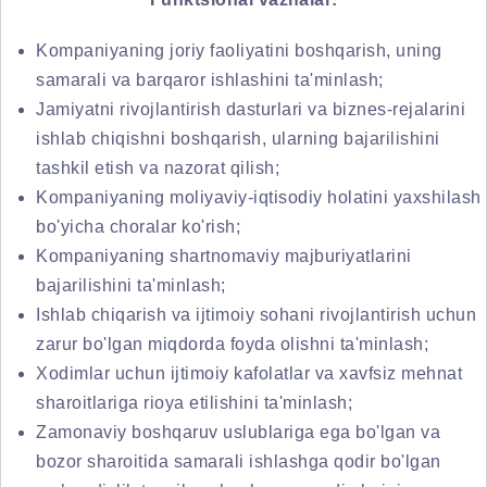
Kompaniyaning joriy faoliyatini boshqarish, uning
samarali va barqaror ishlashini ta'minlash;
Jamiyatni rivojlantirish dasturlari va biznes-rejalarini
ishlab chiqishni boshqarish, ularning bajarilishini
tashkil etish va nazorat qilish;
Kompaniyaning moliyaviy-iqtisodiy holatini yaxshilash
bo'yicha choralar ko'rish;
Kompaniyaning shartnomaviy majburiyatlarini
bajarilishini ta'minlash;
Ishlab chiqarish va ijtimoiy sohani rivojlantirish uchun
zarur bo'lgan miqdorda foyda olishni ta'minlash;
Xodimlar uchun ijtimoiy kafolatlar va xavfsiz mehnat
sharoitlariga rioya etilishini ta'minlash;
Zamonaviy boshqaruv uslublariga ega bo'lgan va
bozor sharoitida samarali ishlashga qodir bo'lgan