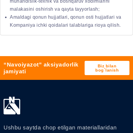
muhandislik-texnik va boshqaruv xodimlarini
malakasini oshirish va qayta tayyorlash;
Amaldagi qonun hujjatlari, qonun osti hujjatlari va
Kompaniya ichki qoidalari talablariga rioya qilish.
“Navoiyazot” aksiyadorlik
Biz bilan
bog`lanish
jamiyati
Ushbu saytda chop etilgan materiallaridan