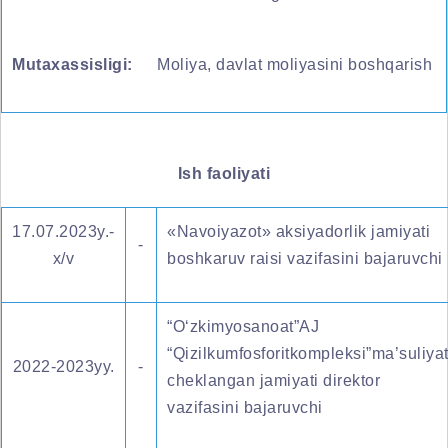
Mutaxassisligi:
Moliya, davlat moliyasini boshqarish
Ish faoliyati
17.07.2023y.-
«Navoiyazot» aksiyadorlik jamiyati
-
x/v
boshkaruv raisi vazifasini bajaruvchi
“O‘zkimyosanoat”AJ
“Qizilkumfosforitkompleksi”ma’suliyat
2022-2023yy.
-
cheklangan jamiyati direktor
vazifasini bajaruvchi