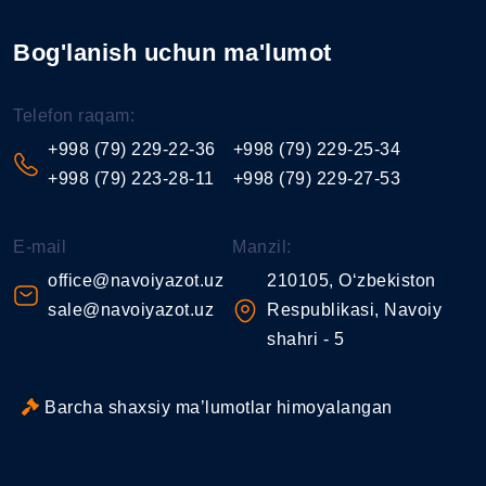
Bog'lanish uchun ma'lumot
Telefon raqam:
+998 (79) 229-22-36
+998 (79) 229-25-34
+998 (79) 223-28-11
+998 (79) 229-27-53
E-mail
Manzil:
office@navoiyazot.uz
210105, O‘zbekiston
sale@navoiyazot.uz
Respublikasi, Navoiy
shahri - 5
Barcha shaxsiy ma’lumotlar himoyalangan