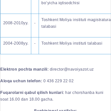
bo‘yicha iqtisodchisi
Toshkent Moliya instituti magistratura
2008-2010yy.
-
talabasi
2004-2008yy.
-
Toshkent Moliya instituti talabasi
Elektron pochta manzili:
director@navoiyazot.uz
Aloqa uchun telefon:
0 436 229 22 02
Fuqarolarni qabul qilish kunlari:
har chorshanba kuni
soat 16.00 dan 18.00 gacha.
Funktsional vazifalar: