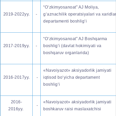
“O‘zkimyosanoat” AJ Moliya,
2019-2022yy.
-
g‘aznachilik operatsiyalari va xaridla
departamenti boshlig‘i
“O‘zkimyosanoat” AJ Boshqarma
2017-2019yy.
-
boshlig‘i (davlat hokimiyati va
boshqaruv organlarida)
«Navoiyazot» aksiyadorlik jamiyati
2016-2017yy.
-
iqtisod bo‘yicha departament
boshlig‘i
2016-
«Navoiyazot» aksiyadorlik jamiyati
-
2016yy.
boshkaruv raisi maslaxatchisi