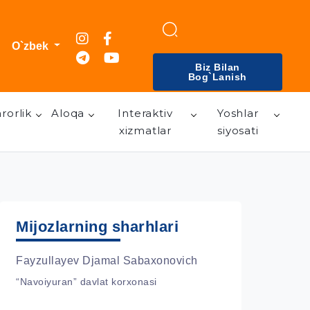
O`zbek
Biz Bilan
Bog`lanish
rorlik
Aloqa
Interaktiv
Yoshlar
xizmatlar
siyosati
Mijozlarning sharhlari
Fayzullayev Djamal Sabaxonovich
“Navoiyuran” davlat korxonasi