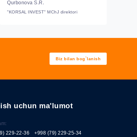
Qurbonova S.R.
"KORSAL INVEST" MChJ direktori
Biz bilan bog`lanish
nish uchun ma'lumot
am:
9) 229-22-36
+998 (79) 229-25-34