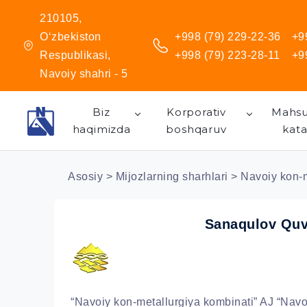
210105,
O‘zbekiston
+998 (79) 229-22-36
+9
Respublikasi,
+998 (79) 223-28-11
+9
Navoiy shahri - 5
Biz
Korporativ
Mahsu
haqimizda
boshqaruv
kata
Asosiy
>
Mijozlarning sharhlari
> Navoiy kon-m
Sanaqulov Quv
“Navoiy kon-metallurgiya kombinati” AJ “Navoi