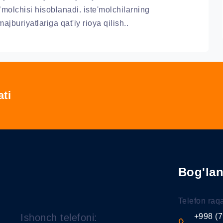
’molchisi hisoblanadi. iste'molchilarning
jburiyatlariga qat'iy rioya qilish..
ati
Bog'la
Telefon raq
Ishonch telefoni:
+998 (7