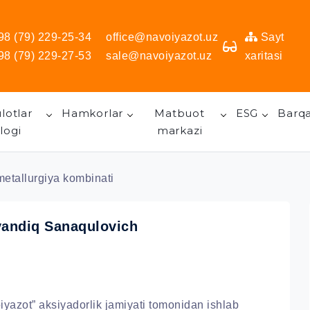
98 (79) 229-25-34
office@navoiyazot.uz
Sayt
98 (79) 229-27-53
sale@navoiyazot.uz
xaritasi
lotlar
Hamkorlar
Matbuot
ESG
Barqa
logi
markazi
etallurgiya kombinati
andiq Sanaqulovich
yazot” aksiyadorlik jamiyati tomonidan ishlab