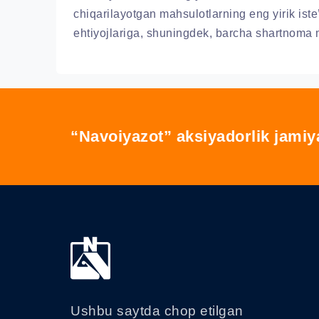
chiqarilayotgan mahsulotlarning eng yirik iste
ehtiyojlariga, shuningdek, barcha shartnoma ma
“Navoiyazot” aksiyadorlik jamiy
Ushbu saytda chop etilgan