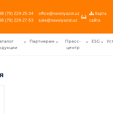
98 (79) 229-25-34
office@navoiyazot.uz
Карта
98 (79) 229-27-53
sale@navoiyazot.uz
сайта
аталог
Партнерам
Пресс-
ESG
Ус
одукции
центр
я