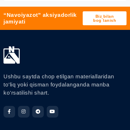
“Navoiyazot” aksiyadorlik
Biz bilan
bog`lanish
jamiyati
Ushbu saytda chop etilgan materiallaridan
to‘liq yoki qisman foydalanganda manba
ko‘rsatilishi shart.