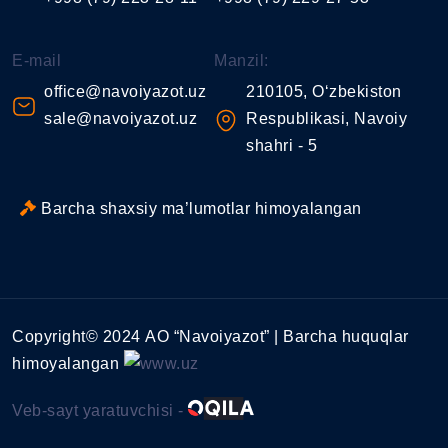
E-mail
Manzil:
office@navoiyazot.uz
210105, O‘zbekiston
sale@navoiyazot.uz
Respublikasi, Navoiy
shahri - 5
Barcha shaxsiy ma’lumotlar himoyalangan
Copyright© 2024 АО “Navoiyazot” | Barcha huquqlar
himoyalangan
Veb-sayt yaratuvchisi -