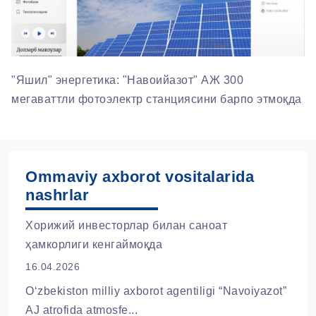
"Яшил" энергетика: "Навоийазот" АЖ 300
мегаваттли фотоэлектр станциясини барпо этмоқда
Ommaviy axborot vositalarida
nashrlar
Хорижий инвесторлар билан саноат
ҳамкорлиги кенгаймоқда
16.04.2026
O‘zbekiston milliy axborot agentiligi “Navoiyazot”
AJ atrofida atmosfe...