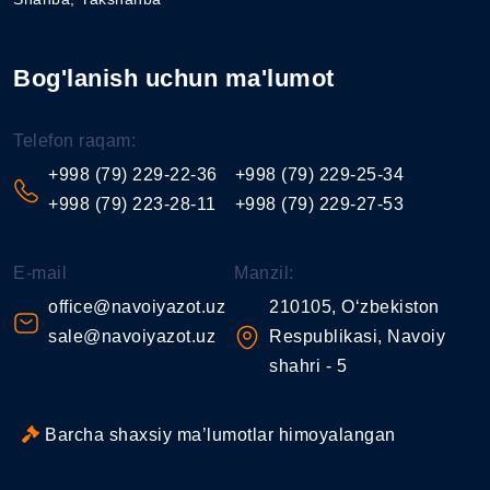
Bog'lanish uchun ma'lumot
Telefon raqam:
+998 (79) 229-22-36
+998 (79) 229-25-34
+998 (79) 223-28-11
+998 (79) 229-27-53
E-mail
Manzil:
office@navoiyazot.uz
210105, O‘zbekiston
sale@navoiyazot.uz
Respublikasi, Navoiy
shahri - 5
Barcha shaxsiy ma’lumotlar himoyalangan