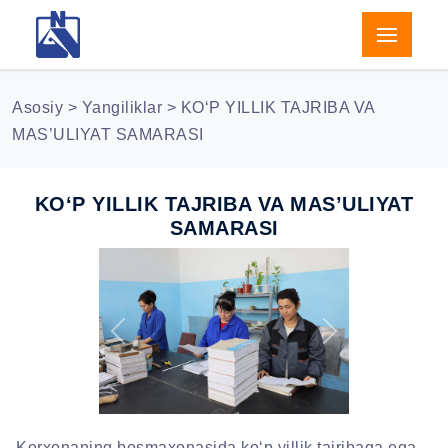
Asosiy
>
Yangiliklar
> KO‘P YILLIK TAJRIBA VA
MAS’ULIYAT SAMARASI
KO‘P YILLIK TAJRIBA VA MAS’ULIYAT
SAMARASI
Previous
Next
Korxonaning bosmaxonasida ko‘p yillik tajribaga ega