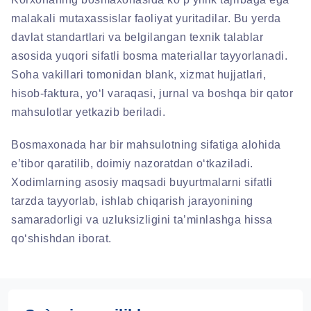
malakali mutaxassislar faoliyat yuritadilar. Bu yerda
davlat standartlari va belgilangan texnik talablar
asosida yuqori sifatli bosma materiallar tayyorlanadi.
Soha vakillari tomonidan blank, xizmat hujjatlari,
hisob-faktura, yo‘l varaqasi, jurnal va boshqa bir qator
mahsulotlar yetkazib beriladi.
Bosmaxonada har bir mahsulotning sifatiga alohida
e’tibor qaratilib, doimiy nazoratdan o‘tkaziladi.
Xodimlarning asosiy maqsadi buyurtmalarni sifatli
tarzda tayyorlab, ishlab chiqarish jarayonining
samaradorligi va uzluksizligini ta’minlashga hissa
qo‘shishdan iborat.