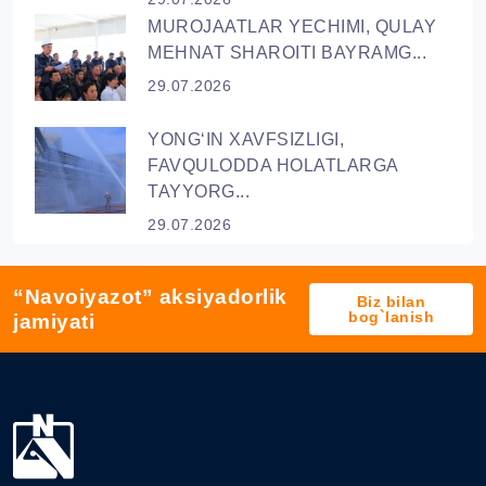
MUROJAATLAR YECHIMI, QULAY
MEHNAT SHAROITI BAYRAMG...
29.07.2026
YONG‘IN XAVFSIZLIGI,
FAVQULODDA HOLATLARGA
TAYYORG...
29.07.2026
“Navoiyazot” aksiyadorlik
Biz bilan
bog`lanish
jamiyati