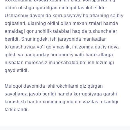
oldini olishga qaratilgan muloqot tashkil etildi.
Uchrashuv davomida korrupsiyaviy holatlarning salbiy
oqibatlari, ularning oldini olish mexanizmlari hamda
amaldagi qonunchilik talablari haqida tushunchalar
berildi. Shuningdek, ish jarayonida manfaatlar
to‘qnashuviga yo‘l qo‘ymaslik, intizomga qat’iy rioya
qilish va har qanday noqonuniy xatti-harakatlarga
nisbatan murosasiz munosabatda bo‘lish lozimligi
qayd etildi.
Muloqot davomida ishtirokchilarni qiziqtirgan
savollarga javob berildi hamda korrupsiyaga qarshi
kurashish har bir xodimning muhim vazifasi ekanligi
ta’kidlandi.