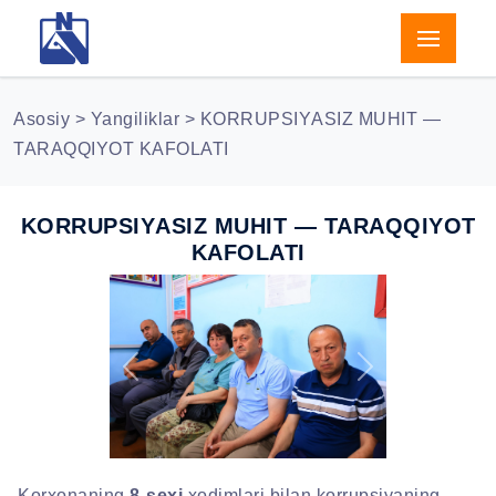
Asosiy
>
Yangiliklar
> KORRUPSIYАSIZ MUHIT —
TARAQQIYОT KAFOLATI
KORRUPSIYАSIZ MUHIT — TARAQQIYОT
KAFOLATI
Previous
Next
Korxonaning
8-sexi
xodimlari bilan korrupsiyaning