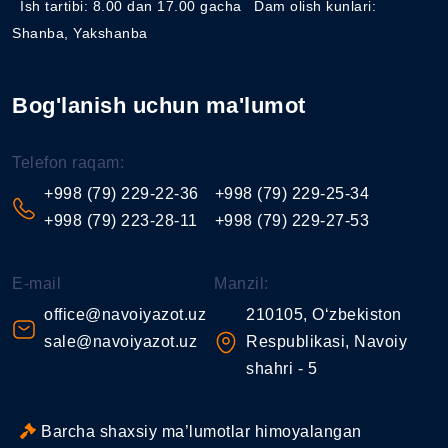
Ish tartibi: 8.00 dan 17.00 gacha
Dam olish kunlari:
Shanba, Yakshanba
Bog'lanish uchun ma'lumot
Telefon raqam:
+998 (79) 229-22-36
+998 (79) 229-25-34
+998 (79) 223-28-11
+998 (79) 229-27-53
E-mail
Manzil:
office@navoiyazot.uz
210105, O‘zbekiston
sale@navoiyazot.uz
Respublikasi, Navoiy
shahri - 5
Barcha shaxsiy ma’lumotlar himoyalangan