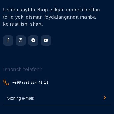
Ushbu saytda chop etilgan materiallaridan
to‘liq yoki qisman foydalanganda manba
ko‘rsatilishi shart.
Ishonch telefoni:
+998 (79) 224-41-11