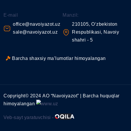
E-mail
Manzil:
office@navoiyazot.uz
210105, O‘zbekiston
sale@navoiyazot.uz
Respublikasi, Navoiy
shahri - 5
Barcha shaxsiy ma’lumotlar himoyalangan
Copyright© 2024 АО “Navoiyazot” | Barcha huquqlar
himoyalangan
Veb-sayt yaratuvchisi -