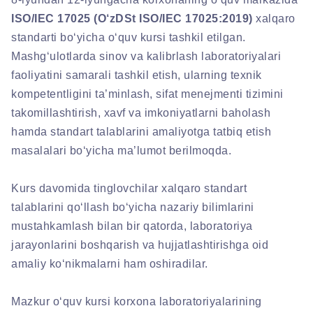
ISO/IEC 17025 (O‘zDSt ISO/IEC 17025:2019)
xalqaro
standarti bo‘yicha o‘quv kursi tashkil etilgan.
Mashg‘ulotlarda sinov va kalibrlash laboratoriyalari
faoliyatini samarali tashkil etish, ularning texnik
kompetentligini ta’minlash, sifat menejmenti tizimini
takomillashtirish, xavf va imkoniyatlarni baholash
hamda standart talablarini amaliyotga tatbiq etish
masalalari bo‘yicha ma’lumot berilmoqda.
Kurs davomida tinglovchilar xalqaro standart
talablarini qo‘llash bo‘yicha nazariy bilimlarini
mustahkamlash bilan bir qatorda, laboratoriya
jarayonlarini boshqarish va hujjatlashtirishga oid
amaliy ko‘nikmalarni ham oshiradilar.
Mazkur o‘quv kursi korxona laboratoriyalarining