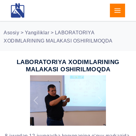
Asosiy
>
Yangiliklar
> LABORATORIYА
XODIMLARINING MALAKASI OSHIRILMOQDA
LABORATORIYА XODIMLARINING
MALAKASI OSHIRILMOQDA
Previous
Next
8-iyundan 12-iyungacha korxonaning o‘quv markazida