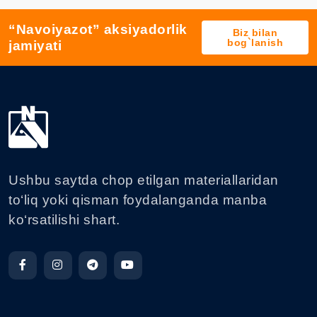
“Navoiyazot” aksiyadorlik
Biz bilan
bog`lanish
jamiyati
Ushbu saytda chop etilgan materiallaridan
to‘liq yoki qisman foydalanganda manba
ko‘rsatilishi shart.