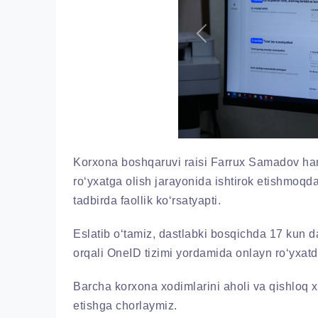
Previous
Korxona boshqaruvi raisi Farrux Samadov hamd
ro‘yxatga olish jarayonida ishtirok etishmoqda
tadbirda faollik ko‘rsatyapti.
Eslatib o‘tamiz, dastlabki bosqichda 17 kun d
orqali OneID tizimi yordamida onlayn ro‘yxatda
Barcha korxona xodimlarini aholi va qishloq xo‘
etishga chorlaymiz.