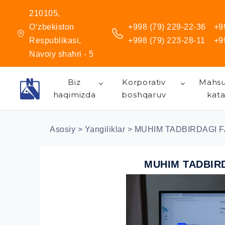
210105,
O‘zbekiston
+998 (79) 229-22-36
+9
Respublikasi,
+998 (79) 223-28-11
+9
Navoiy shahri - 5
Biz
Korporativ
Mahsu
haqimizda
boshqaruv
kata
Asosiy
>
Yangiliklar
> MUHIM TADBIRDAGI F
MUHIM TADBIR