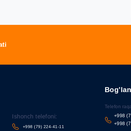
ati
Bog'la
Telefon raq
Ishonch telefoni:
+998 (7
+998 (7
+998 (79) 224-41-11