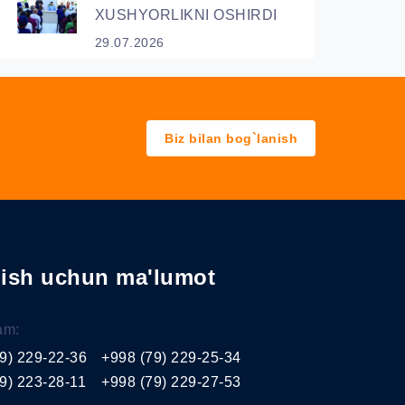
XUSHYORLIKNI OSHIRDI
29.07.2026
Biz bilan bog`lanish
nish uchun ma'lumot
am:
9) 229-22-36
+998 (79) 229-25-34
9) 223-28-11
+998 (79) 229-27-53