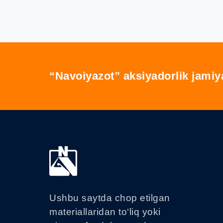
“Navoiyazot” aksiyadorlik jamiy
Ushbu saytda chop etilgan
materiallaridan to‘liq yoki