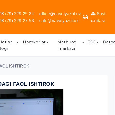
98 (79) 229-25-34
office@navoiyazot.uz
Sayt
98 (79) 229-27-53
sale@navoiyazot.uz
xaritasi
lotlar
Hamkorlar
Matbuot
ESG
Barqa
logi
markazi
AOL ISHTIROK
DAGI FAOL ISHTIROK