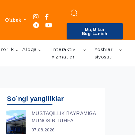
O`zbek
Biz Bilan
Bog`lanish
rorlik
Aloqa
Interaktiv
Yoshlar
xizmatlar
siyosati
So`ngi yangiliklar
MUSTAQILLIK BAYRAMIGA
MUNOSIB TUHFA
07.08.2026