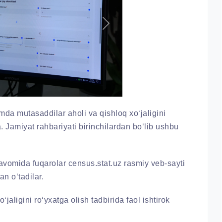
Next
a mutasaddilar aholi va qishloq xo‘jaligini
. Jamiyat rahbariyati birinchilardan bo‘lib ushbu
avomida fuqarolar census.stat.uz rasmiy veb-sayti
n o‘tadilar.
jaligini ro‘yxatga olish tadbirida faol ishtirok