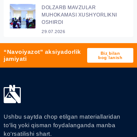
DOLZARB MAVZULAR
MUHOKAMASI XUSHYORLIKNI
OSHIRDI
29.07.2026
“Navoiyazot” aksiyadorlik
Biz bilan
bog`lanish
jamiyati
Ushbu saytda chop etilgan materiallaridan
to‘liq yoki qisman foydalanganda manba
ko‘rsatilishi shart.