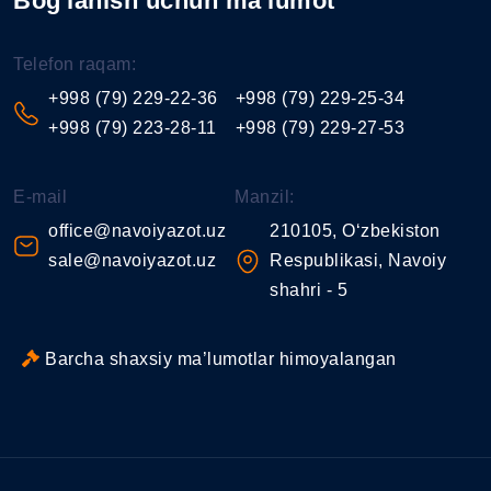
Bog'lanish uchun ma'lumot
Telefon raqam:
+998 (79) 229-22-36
+998 (79) 229-25-34
+998 (79) 223-28-11
+998 (79) 229-27-53
E-mail
Manzil:
office@navoiyazot.uz
210105, O‘zbekiston
sale@navoiyazot.uz
Respublikasi, Navoiy
shahri - 5
Barcha shaxsiy ma’lumotlar himoyalangan