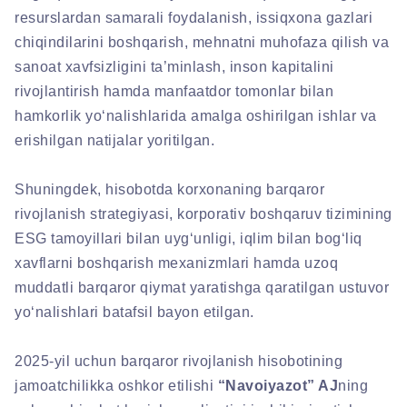
resurslardan samarali foydalanish, issiqxona gazlari
chiqindilarini boshqarish, mehnatni muhofaza qilish va
sanoat xavfsizligini ta’minlash, inson kapitalini
rivojlantirish hamda manfaatdor tomonlar bilan
hamkorlik yo‘nalishlarida amalga oshirilgan ishlar va
erishilgan natijalar yoritilgan.
Shuningdek, hisobotda korxonaning barqaror
rivojlanish strategiyasi, korporativ boshqaruv tizimining
ESG tamoyillari bilan uyg‘unligi, iqlim bilan bog‘liq
xavflarni boshqarish mexanizmlari hamda uzoq
muddatli barqaror qiymat yaratishga qaratilgan ustuvor
yo‘nalishlari batafsil bayon etilgan.
2025-yil uchun barqaror rivojlanish hisobotining
jamoatchilikka oshkor etilishi
“Navoiyazot” AJ
ning