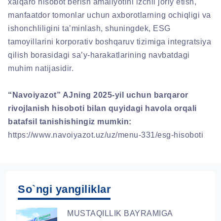
xalqaro hisobot berish amaliyotini izchil joriy etish,
manfaatdor tomonlar uchun axborotlarning ochiqligi va
ishonchliligini ta’minlash, shuningdek, ESG
tamoyillarini korporativ boshqaruv tizimiga integratsiya
qilish borasidagi sa’y-harakatlarining navbatdagi
muhim natijasidir.
“Navoiyazot” AJning 2025-yil uchun barqaror
rivojlanish hisoboti bilan quyidagi havola orqali
batafsil tanishishingiz mumkin:
https://www.navoiyazot.uz/uz/menu-331/esg-hisoboti
So`ngi yangiliklar
MUSTAQILLIK BAYRAMIGA