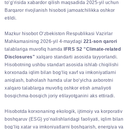
to‘g‘risida xabardor qilish maqsadida 2025-yil uchun
Barqaror rivojlanish hisoboti jamoatchilikka oshkor
etildi.
Mazkur hisobot O‘zbekiston Respublikasi Vazirlar
Mahkamasining 2026-yil 4-maydagi
221-son qarori
talablariga muvofiq hamda
IFRS S2 “Climate-related
Disclosures”
xalqaro standarti asosida tayyorlandi.
Hisobotning ushbu standart asosida ishlab chiqilishi
korxonada iqlim bilan bog‘liq xavf va imkoniyatlarni
aniqlash, baholash hamda ular bo‘yicha axborotni
xalqaro talablarga muvofiq oshkor etish amaliyoti
bosqichma-bosqich joriy etilayotganini aks ettiradi.
Hisobotda korxonaning ekologik, ijtimoiy va korporativ
boshqaruv (ESG) yo‘nalishlaridagi faoliyati, iqlim bilan
bog‘liq xatar va imkoniyatlarni boshqarish, energiya va