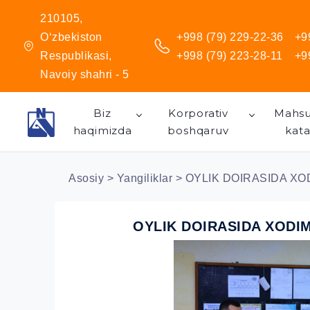
210105,
O‘zbekiston
+998 (79) 229-22-36
+9
Respublikasi,
+998 (79) 223-28-11
+9
Navoiy shahri - 5
Biz
Korporativ
Mahsu
haqimizda
boshqaruv
kata
Asosiy
>
Yangiliklar
> OYLIK DOIRASIDA XO
OYLIK DOIRASIDA XODI