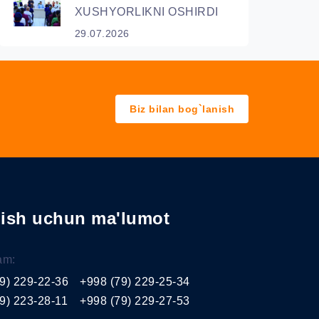
XUSHYORLIKNI OSHIRDI
29.07.2026
Biz bilan bog`lanish
nish uchun ma'lumot
am:
9) 229-22-36
+998 (79) 229-25-34
9) 223-28-11
+998 (79) 229-27-53