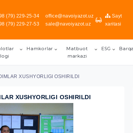
98 (79) 229-25-34
office@navoiyazot.uz
Sayt
98 (79) 229-27-53
sale@navoiyazot.uz
xaritasi
lotlar
Hamkorlar
Matbuot
ESG
Barqa
logi
markazi
DIMLAR XUSHYORLIGI OSHIRILDI
MLAR XUSHYORLIGI OSHIRILDI