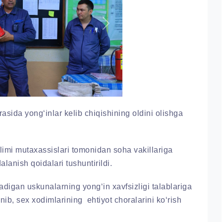
Next
sida yong‘inlar kelib chiqishining oldini olishga
limi mutaxassislari tomonidan soha vakillariga
dalanish qoidalari tushuntirildi.
adigan uskunalarning yong‘in xavfsizligi talablariga
anib, sex xodimlarining ehtiyot choralarini ko‘rish