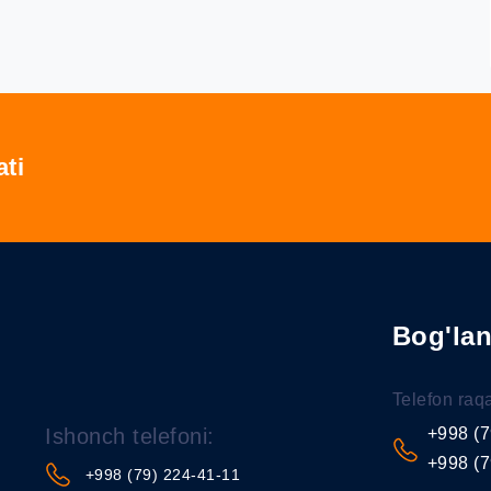
ati
Bog'la
Telefon raq
Ishonch telefoni:
+998 (7
+998 (7
+998 (79) 224-41-11