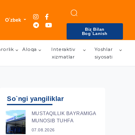
O`zbek
Biz Bilan
Bog`lanish
rorlik
Aloqa
Interaktiv
Yoshlar
xizmatlar
siyosati
So`ngi yangiliklar
MUSTAQILLIK BAYRAMIGA
MUNOSIB TUHFA
07.08.2026