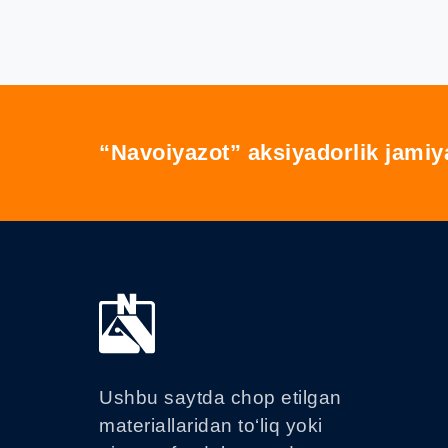
“Navoiyazot” aksiyadorlik jamiy
Ushbu saytda chop etilgan
materiallaridan to‘liq yoki