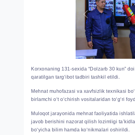
Previous
Korxonaning 131-sexida “Dolzarb 30 kun” doira
qaratilgan targ‘ibot tadbiri tashkil etildi.
Mehnat muhofazasi va xavfsizlik texnikasi bo‘
birlamchi o‘t o‘chirish vositalaridan to‘g‘ri foy
Muloqot jarayonida mehnat faoliyatida ishlatil
javob berishini nazorat qilish lozimligi ta’kidl
bo‘yicha bilim hamda ko‘nikmalari oshirildi.