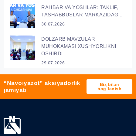
RAHBAR VA YОSHLAR: TAKLIF,
TASHABBUSLAR MARKAZIDAG...
30.07.2026
DOLZARB MAVZULAR
MUHOKAMASI XUSHYORLIKNI
OSHIRDI
29.07.2026
“Navoiyazot” aksiyadorlik
Biz bilan
bog`lanish
jamiyati