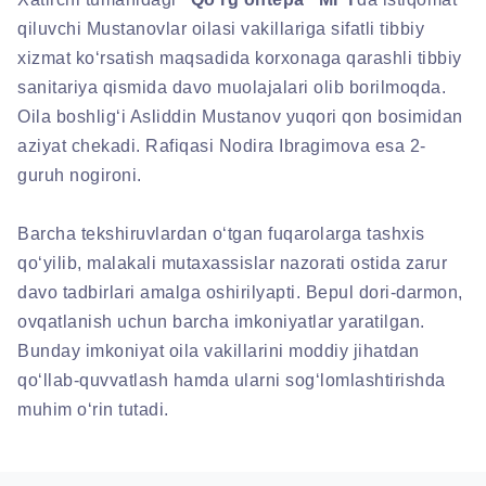
qiluvchi Mustanovlar oilasi vakillariga sifatli tibbiy
xizmat ko‘rsatish maqsadida korxonaga qarashli tibbiy
sanitariya qismida davo muolajalari olib borilmoqda.
Oila boshlig‘i Asliddin Mustanov yuqori qon bosimidan
aziyat chekadi. Rafiqasi Nodira Ibragimova esa 2-
guruh nogironi.
Barcha tekshiruvlardan o‘tgan fuqarolarga tashxis
qo‘yilib, malakali mutaxassislar nazorati ostida zarur
davo tadbirlari amalga oshirilyapti. Bepul dori-darmon,
ovqatlanish uchun barcha imkoniyatlar yaratilgan.
Bunday imkoniyat oila vakillarini moddiy jihatdan
qo‘llab-quvvatlash hamda ularni sog‘lomlashtirishda
muhim o‘rin tutadi.