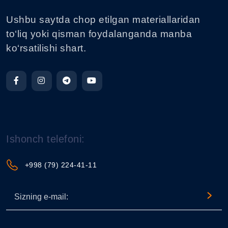
Ushbu saytda chop etilgan materiallaridan
to‘liq yoki qisman foydalanganda manba
ko‘rsatilishi shart.
Ishonch telefoni:
+998 (79) 224-41-11