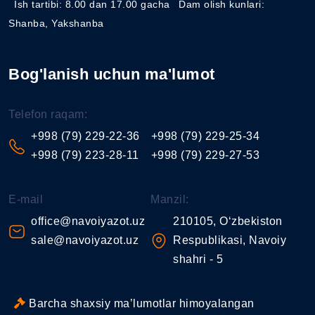
Ish tartibi: 8.00 dan 17.00 gacha
Dam olish kunlari:
Shanba, Yakshanba
Bog'lanish uchun ma'lumot
Telefon raqam:
+998 (79) 229-22-36
+998 (79) 229-25-34
+998 (79) 223-28-11
+998 (79) 229-27-53
E-mail
Manzil:
office@navoiyazot.uz
210105, O‘zbekiston
sale@navoiyazot.uz
Respublikasi, Navoiy
shahri - 5
Barcha shaxsiy ma’lumotlar himoyalangan