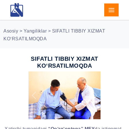
Asosiy
>
Yangiliklar
> SIFATLI TIBBIY XIZMAT
KO‘RSATILMOQDA
SIFATLI TIBBIY XIZMAT
KO‘RSATILMOQDA
Previous
Next
Xatirchi tumanidagi
“Qo‘rg‘ontepa” MFY
da istiqomat