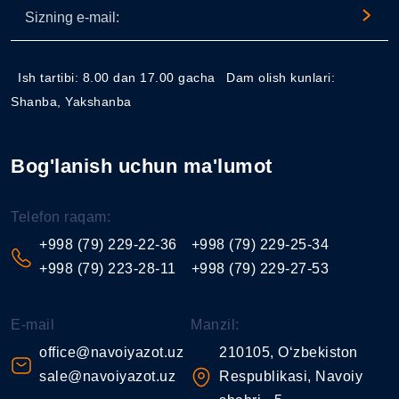
Ish tartibi: 8.00 dan 17.00 gacha
Dam olish kunlari:
Shanba, Yakshanba
Bog'lanish uchun ma'lumot
Telefon raqam:
+998 (79) 229-22-36
+998 (79) 229-25-34
+998 (79) 223-28-11
+998 (79) 229-27-53
E-mail
Manzil:
office@navoiyazot.uz
210105, O‘zbekiston
sale@navoiyazot.uz
Respublikasi, Navoiy