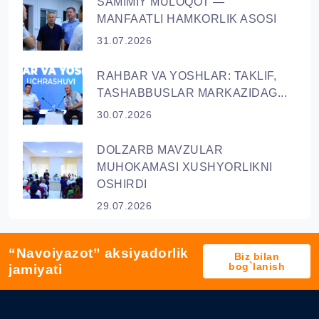
SAMIMIY MULOQOT —
MANFAATLI HAMKORLIK ASOSI
31.07.2026
RAHBAR VA YОSHLAR: TAKLIF,
TASHABBUSLAR MARKAZIDAG...
30.07.2026
DOLZARB MAVZULAR
MUHOKAMASI XUSHYORLIKNI
OSHIRDI
29.07.2026
“Navoiyazot” aksiyadorlik
Biz bilan
bog`lanish
jamiyati