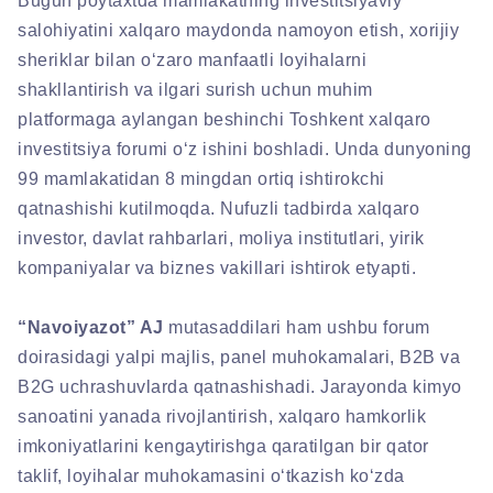
Bugun poytaxtda mamlakatning investitsiyaviy
salohiyatini xalqaro maydonda namoyon etish, xorijiy
sheriklar bilan o‘zaro manfaatli loyihalarni
shakllantirish va ilgari surish uchun muhim
platformaga aylangan beshinchi Toshkent xalqaro
investitsiya forumi o‘z ishini boshladi. Unda dunyoning
99 mamlakatidan 8 mingdan ortiq ishtirokchi
qatnashishi kutilmoqda. Nufuzli tadbirda xalqaro
investor, davlat rahbarlari, moliya institutlari, yirik
kompaniyalar va biznes vakillari ishtirok etyapti.
“Navoiyazot” AJ
mutasaddilari ham ushbu forum
doirasidagi yalpi majlis, panel muhokamalari, B2B va
B2G uchrashuvlarda qatnashishadi. Jarayonda kimyo
sanoatini yanada rivojlantirish, xalqaro hamkorlik
imkoniyatlarini kengaytirishga qaratilgan bir qator
taklif, loyihalar muhokamasini o‘tkazish ko‘zda