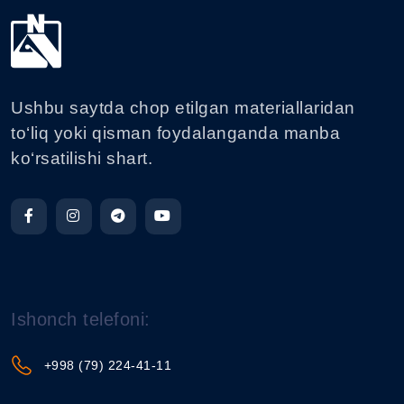
Ushbu saytda chop etilgan materiallaridan
to‘liq yoki qisman foydalanganda manba
ko‘rsatilishi shart.
Ishonch telefoni:
+998 (79) 224-41-11