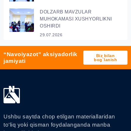
DOLZARB MAVZULAR
MUHOKAMASI XUSHYORLIKNI
OSHIRDI
29.07.2026
“Navoiyazot” aksiyadorlik
Biz bilan
bog`lanish
jamiyati
Ushbu saytda chop etilgan materiallaridan
to‘liq yoki qisman foydalanganda manba