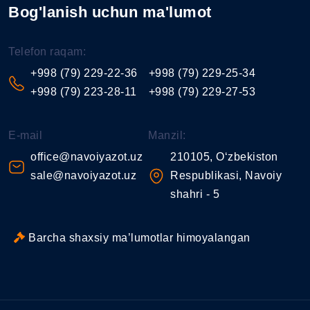
Bog'lanish uchun ma'lumot
Telefon raqam:
+998 (79) 229-22-36
+998 (79) 229-25-34
+998 (79) 223-28-11
+998 (79) 229-27-53
E-mail
Manzil:
office@navoiyazot.uz
210105, O‘zbekiston
sale@navoiyazot.uz
Respublikasi, Navoiy
shahri - 5
Barcha shaxsiy ma’lumotlar himoyalangan