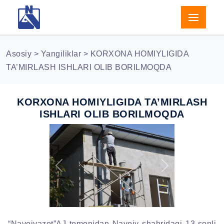
Asosiy
>
Yangiliklar
> KORXONA HOMIYLIGIDA
TA’MIRLASH ISHLARI OLIB BORILMOQDA
KORXONA HOMIYLIGIDA TA’MIRLASH
ISHLARI OLIB BORILMOQDA
Previous
Next
“Navoiyazot”AJ tomonidan Navoiy shahridagi 13-sonli