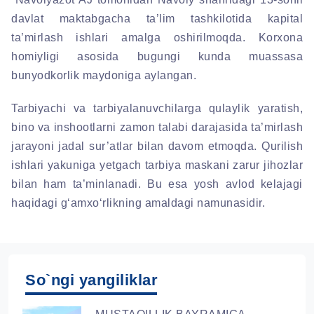
davlat maktabgacha ta’lim tashkilotida kapital
ta’mirlash ishlari amalga oshirilmoqda. Korxona
homiyligi asosida bugungi kunda muassasa
bunyodkorlik maydoniga aylangan.
Tarbiyachi va tarbiyalanuvchilarga qulaylik yaratish,
bino va inshootlarni zamon talabi darajasida ta’mirlash
jarayoni jadal sur’atlar bilan davom etmoqda. Qurilish
ishlari yakuniga yetgach tarbiya maskani zarur jihozlar
bilan ham ta’minlanadi. Bu esa yosh avlod kelajagi
haqidagi g‘amxo‘rlikning amaldagi namunasidir.
So`ngi yangiliklar