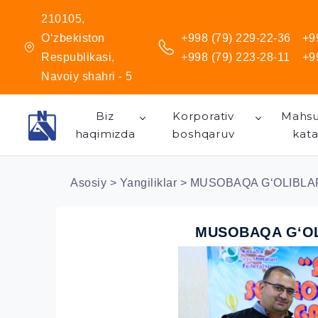
210105,
O‘zbekiston
+998 (79) 229-22-36
+9
Respublikasi,
+998 (79) 223-28-11
+9
Navoiy shahri - 5
Biz
Korporativ
Mahsu
haqimizda
boshqaruv
kata
Asosiy
>
Yangiliklar
> MUSOBAQA GʻOLIBLA
MUSOBAQA GʻOL