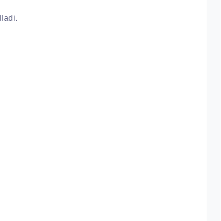
ladi.