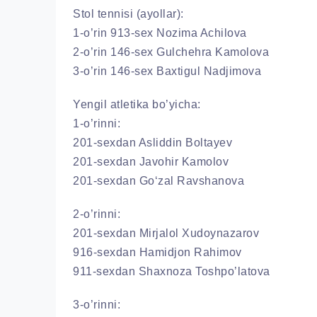
Stol tennisi (ayollar):
1-o’rin 913-sex Nozima Achilova
2-o’rin 146-sex Gulchehra Kamolova
3-o’rin 146-sex Baxtigul Nadjimova
Yengil atletika bo’yicha:
1-o’rinni:
201-sexdan Asliddin Boltayev
201-sexdan Javohir Kamolov
201-sexdan Goʻzal Ravshanova
2-o’rinni:
201-sexdan Mirjalol Xudoynazarov
916-sexdan Hamidjon Rahimov
911-sexdan Shaxnoza Toshpo’latova
3-o’rinni: