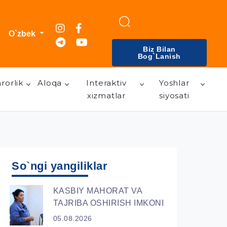
O`zbek
Biz Bilan
Bog`lanish
rorlik
Aloqa
Interaktiv
Yoshlar
xizmatlar
siyosati
So`ngi yangiliklar
KASBIY MAHORAT VA
TAJRIBA OSHIRISH IMKONI
05.08.2026